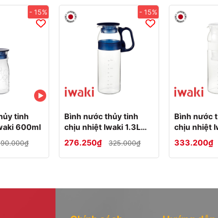
- 15%
- 15%
g lại vẻ sang trọng cho không gian nhà bạn.
g làm quà tặng cho người thân, bạn bè nhân dịp lễ, tết.
hủy tinh
Bình nước thủy tinh
Bình nước t
 chén.
Iwaki 600ml
chịu nhiệt Iwaki 1.3L
chịu nhiệt I
trên lửa.
tay cầm màu xanh
tay cầm mà
276.250₫
333.200₫
190.000₫
325.000₫
trong.
ữa, nước, trà, soup,…) trong tủ đông vì có thể gây giãn nở