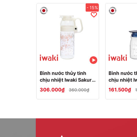
- 15%
Kiểu dáng đẹp mắt, tinh tế
Bình có kiểu dáng rất đẹp mắt, ấn tượng, man
Bình
thích hợp để trang trí trong nhà, hay dùn
Hướng dẫn sử dụng
Về vấn đề sử dụng, bạn chú ý các điều sau:
Bình nước thủy tinh
Bình nước t
Sử dụng an toàn trong lò vi sóng, và máy rửa
chịu nhiệt Iwaki Sakura
chịu nhiệt 
Không sử dụng
bình nước thủy tinh
trực tiếp 
1.3L tay cầm
306.000₫
161.500₫
360.000₫
Không hâm nóng khi không có thức uống bên 
Không trữ các loại thực phẩm lỏng/bán lỏng (s
thể tích chất lỏng dẫn đến bể vỡ.