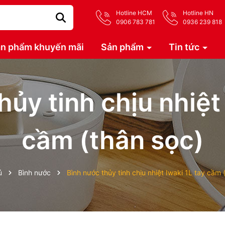
Hotline HCM
Hotline HN
0906 783 781
0936 239 818
n phẩm khuyến mãi
Sản phẩm
Tin tức
hủy tinh chịu nhiệt 
cầm (thân sọc)
ủ
Bình nước
Bình nước thủy tinh chịu nhiệt Iwaki 1L tay cầm 