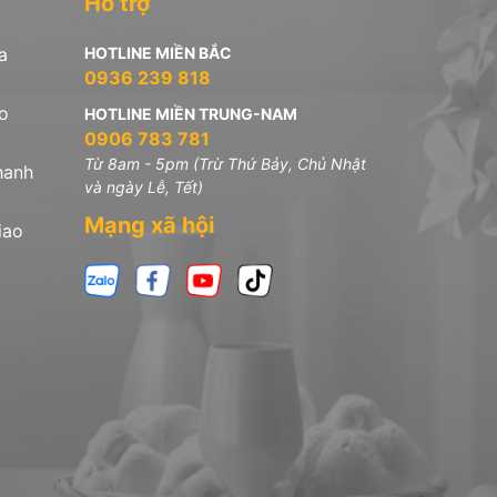
Hỗ trợ
a
HOTLINE MIỀN BẮC
0936 239 818
o
HOTLINE MIỀN TRUNG-NAM
0906 783 781
Từ 8am - 5pm (Trừ Thứ Bảy, Chủ Nhật
hanh
và ngày Lễ, Tết)
Mạng xã hội
iao