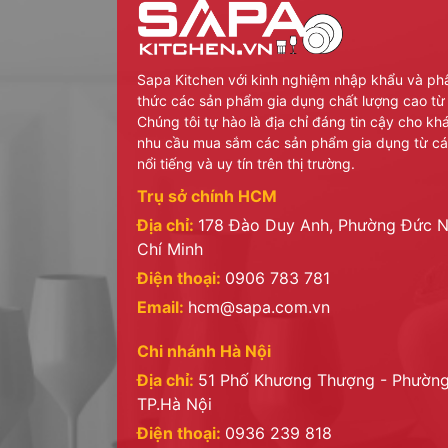
Sapa Kitchen với kinh nghiệm nhập khẩu và ph
thức các sản phẩm gia dụng chất lượng cao từ
Chúng tôi tự hào là địa chỉ đáng tin cậy cho k
nhu cầu mua sắm các sản phẩm gia dụng từ cá
nổi tiếng và uy tín trên thị trường.
Trụ sở chính HCM
Địa chỉ:
178 Đào Duy Anh, Phường Đức N
Chí Minh
Điện thoại:
0906 783 781
Email:
hcm@sapa.com.vn
Chi nhánh Hà Nội
Địa chỉ:
51 Phố Khương Thượng - Phường
TP.Hà Nội
Điện thoại:
0936 239 818