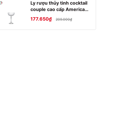
Ly rượu thủy tinh cocktail
couple cao cấp America
20s 22cl
177.650₫
209.000₫