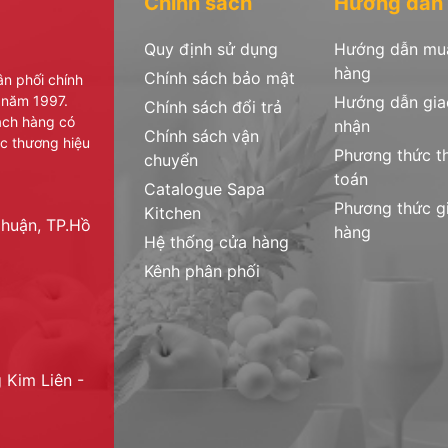
Chính sách
Hướng dẫn
Quy định sử dụng
Hướng dẫn mu
hàng
Chính sách bảo mật
ân phối chính
 năm 1997.
Hướng dẫn gia
Chính sách đổi trả
hách hàng có
nhận
Chính sách vận
c thương hiệu
Phương thức t
chuyển
toán
Catalogue Sapa
Phương thức g
Kitchen
huận, TP.Hồ
hàng
Hệ thống cửa hàng
Kênh phân phối
 Kim Liên -