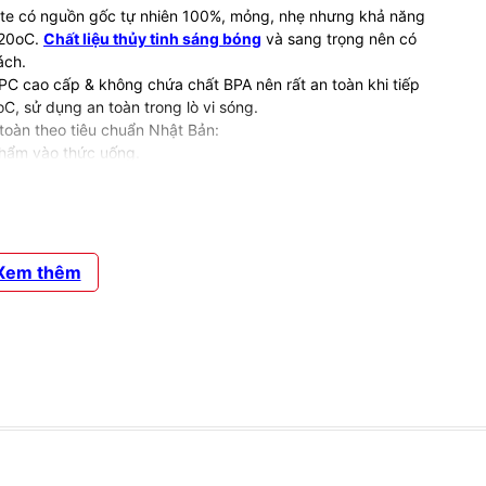
icate có nguồn gốc tự nhiên 100%, mỏng, nhẹ nhưng khả năng
120oC.
Chất liệu thủy tinh sáng bóng
và sang trọng nên có
hách.
PC cao cấp & không chứa chất BPA nên rất an toàn khi tiếp
C, sử dụng an toàn trong lò vi sóng.
 toàn theo tiêu chuẩn Nhật Bản:
hẩm vào thức uống.
, muối.
hích hợp với các loại thực phẩm nước như: trà, sữa,…Bề mặt
Xem thêm