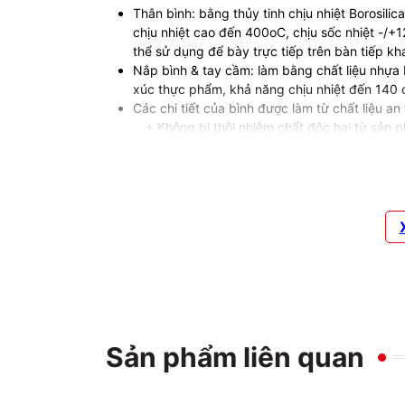
Thân bình: bằng thủy tinh chịu nhiệt Borosil
chịu nhiệt cao đến 400oC, chịu sốc nhiệt -/+
thể sử dụng để bày trực tiếp trên bàn tiếp k
Nắp bình & tay cầm: làm bằng chất liệu nhựa 
xúc thực phẩm, khả năng chịu nhiệt đến 140 o
Các chi tiết của bình được làm từ chất liệu an
+ Không bị thôi nhiễm chất độc hại từ sản p
+ An toàn với các loại thực phẩm có tính axit
+
Bình thủy tinh
không bị bám màu và mùi t
láng mịn, dễ dàng vệ sinh, chùi rửa.
Sản phẩm liên quan