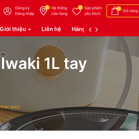
7
0
Đăng ký
Hệ thống
Sản phẩm
0
Giỏ hàng
Đăng nhập
cửa hàng
yêu thích
Giới thiệu
Liên hệ
Hàng đặt trước (Coming 
Iwaki 1L tay
(thân sọc)