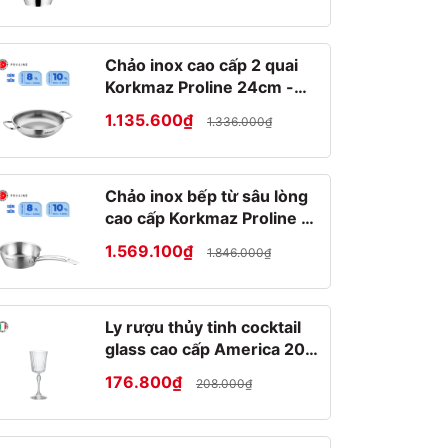
Chảo inox cao cấp 2 quai
Korkmaz Proline 24cm -
A1192
1.135.600₫
1.336.000₫
Chảo inox bếp từ sâu lòng
cao cấp Korkmaz Proline 2
lít - Ø20x7cm - A1175
1.569.100₫
1.846.000₫
Ly rượu thủy tinh cocktail
glass cao cấp America 20s
25cl
176.800₫
208.000₫