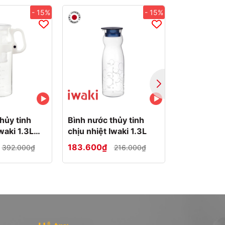
- 15%
- 15%
hủy tinh
Bình nước thủy tinh
Bình nước t
waki 1.3L
chịu nhiệt Iwaki 1.3L
chịu nhiệt 
u trắng
183.600₫
183.600₫
392.000₫
216.000₫