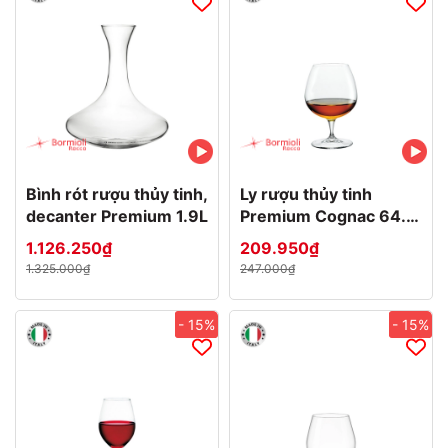
Bình rót rượu thủy tinh,
Ly rượu thủy tinh
decanter Premium 1.9L
Premium Cognac 64.5
cl
1.126.250₫
209.950₫
1.325.000₫
247.000₫
- 15%
- 15%