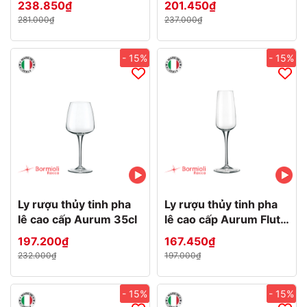
238.850₫
201.450₫
281.000₫
237.000₫
- 15%
- 15%
Ly rượu thủy tinh pha
Ly rượu thủy tinh pha
lê cao cấp Aurum 35cl
lê cao cấp Aurum Flute
23cl
197.200₫
167.450₫
232.000₫
197.000₫
- 15%
- 15%