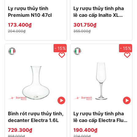
Ly rượu thủy tinh
Ly rượu thủy tinh pha
Premium N10 47cl
lê cao cấp Inalto XL
64cl
173.400₫
301.750₫
204.000₫
355.000₫
- 15%
- 15%
Bình rót rượu thủy tinh,
Ly rượu thủy tinh pha
decanter Electra 1.6L
lê cao cấp Electra Flute
23cl
729.300₫
190.400₫
858.000₫
224.000₫