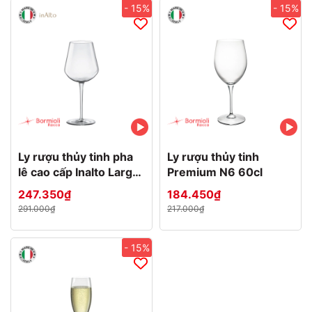
- 15%
- 15%
Ly rượu thủy tinh pha
Ly rượu thủy tinh
lê cao cấp Inalto Large
Premium N6 60cl
56cl
247.350₫
184.450₫
291.000₫
217.000₫
- 15%