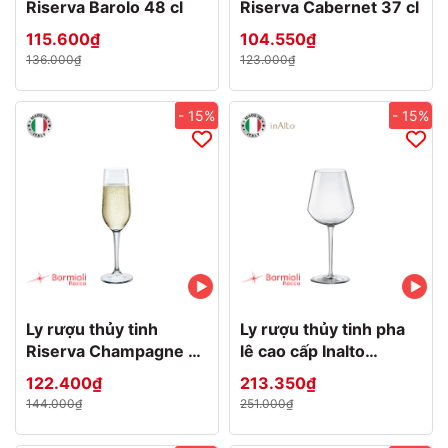
Riserva Barolo 48 cl
Riserva Cabernet 37 cl
115.600₫
104.550₫
136.000₫
123.000₫
- 15%
- 15%
Ly rượu thủy tinh
Ly rượu thủy tinh pha
Riserva Champagne 21
lê cao cấp Inalto
cl
Medium 47cl
122.400₫
213.350₫
144.000₫
251.000₫