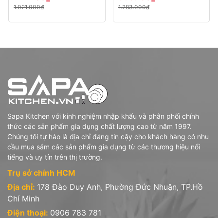
dụng bếp từ
dụng bếp từ
100% không chứa PFOA
1.021.000₫
1.283.000₫
Lớp phủ chống dính STONELINE có khả năng
chống trầy
xước cao gấp 10 lần
Nấu nướng và chiên rán như nướng trên đá,
hạn chế sử
dụng dầu mỡ.
Cũng thích hợp cho người ăn chay: Rau củ vẫn giòn và
mọng nước.
Bề mặt chống dính cực kỳ láng mịn, dễ dàng vệ sinh
Thân nồi/chảo bằng chất liệu nhôm đúc nguyên khối chắc
chắn, đảm bảo phân bổ nhiệt hiệu quả và giữ nhiệt lâu
Đáy chấm từ dày: 4mm
, tản nhiệt đều, thích hợp cho mọi
Sapa Kitchen với kinh nghiệm nhập khẩu và phân phối chính
loại bếp, kể cả bếp từ.
thức các sản phẩm gia dụng chất lượng cao từ năm 1997.
Tay cầm: chất liệu bằng nhựa Bakelite chắc chắn, thiết kế
Chúng tôi tự hào là địa chỉ đáng tin cậy cho khách hàng có nhu
tiện dụng, an toàn khi sử dụng trong lò nướng ở nhiệt độ
cầu mua sắm các sản phẩm gia dụng từ các thương hiệu nổi
lên đến 180 °C.
tiếng và uy tín trên thị trường.
Trụ sở chính HCM
Tham khảo và xem ngay các sản phẩm nồi chảo
Địa chỉ:
178 Đào Duy Anh, Phường Đức Nhuận, TP.Hồ
chống dính Stoneline đang có sẵn dưới đây:
Chí Minh
Điện thoại:
0906 783 781