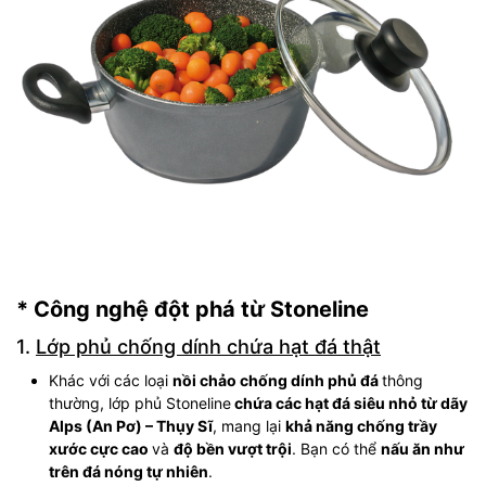
* Công nghệ đột phá từ Stoneline
1.
Lớp phủ chống dính chứa hạt đá thật
Khác với các loại
nồi chảo chống dính phủ đá
thông
thường, lớp phủ Stoneline
chứa các
hạt đá siêu nhỏ từ dãy
Alps (An Pơ) – Thụy Sĩ
, mang lại
khả năng chống trầy
xước cực cao
và
độ bền vượt trội
. Bạn có thể
nấu ăn như
trên đá nóng tự nhiên
.