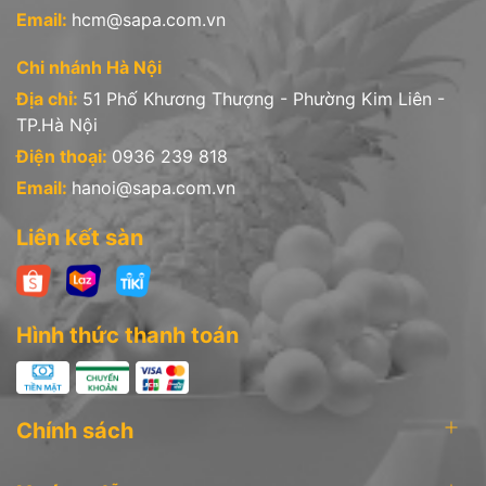
Email:
hcm@sapa.com.vn
Chi nhánh Hà Nội
Địa chỉ:
51 Phố Khương Thượng - Phường Kim Liên -
TP.Hà Nội
Điện thoại:
0936 239 818
Email:
hanoi@sapa.com.vn
Liên kết sàn
Nồi ∅18cm + nắp kính
Nồi ∅20cm + nắp kính
cod. 6741
cod. 7295
Hình thức thanh toán
Chính sách