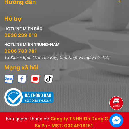
Hướng dẫn
Nồi ∅24cm + nắp kính
Nồi ∅20cm + nắp kính
Hỗ trợ
cod. 7297
cod. KBB7490-7295 (không bao bì)
HOTLINE MIỀN BẮC
0936 239 818
HOTLINE MIỀN TRUNG-NAM
0906 783 781
Từ 8am - 5pm (Trừ Thứ Bảy, Chủ Nhật và ngày Lễ, Tết)
Mạng xã hội
Chảo cạn (không nắp)
Chảo sâu (không nắp) ∅24cm
∅20cm
cod. 6841LOGO
cod. 6840LOGO
Bản quyền thuộc về
Công ty TNHH Đồ Dùng Gia Đình
Sa Pa - MST: 0304918151
.