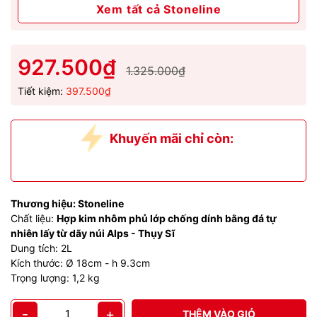
Xem tất cả Stoneline
927.500₫
1.325.000₫
Tiết kiệm:
397.500₫
Khuyến mãi chỉ còn:
Chương trình đã hết hạn
Thương hiệu: Stoneline
Chất liệu:
Hợp kim nhôm phủ lớp chống dính bằng đá tự
nhiên lấy từ dãy núi Alps - Thụy Sĩ
Dung tích: 2L
Kích thước: Ø 18cm - h 9.3cm
Trọng lượng: 1,2 kg
-
+
THÊM VÀO GIỎ