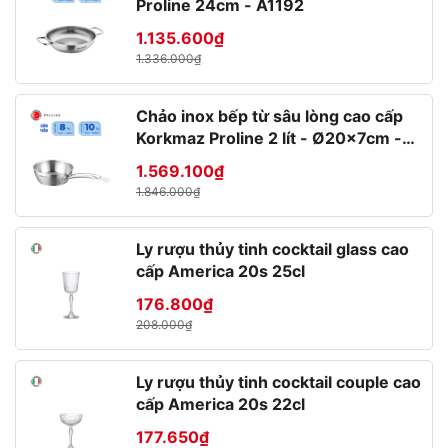
Proline 24cm - A1192
1.135.600₫
1.336.000₫
Chảo inox bếp từ sâu lòng cao cấp
Korkmaz Proline 2 lít - Ø20x7cm -
A1175
1.569.100₫
1.846.000₫
Ly rượu thủy tinh cocktail glass cao
cấp America 20s 25cl
176.800₫
208.000₫
Ly rượu thủy tinh cocktail couple cao
cấp America 20s 22cl
* Nồi chảo chống dính Stoneline Chất
lượng Đức – Quy trình sản xuất toàn cầu
177.650₫