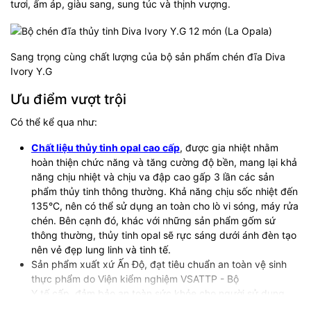
tươi, ấm áp, giàu sang, sung túc và thịnh vượng.
Sang trọng cùng chất lượng của bộ sản phẩm chén đĩa Diva
Ivory Y.G
Ưu điểm vượt trội
Có thể kể qua như:
Chất liệu thủy tinh opal cao cấp
, được gia nhiệt nhằm
hoàn thiện chức năng và tăng cường độ bền, mang lại khả
năng chịu nhiệt và chịu va đập cao gấp 3 lần các sản
phẩm thủy tinh thông thường. Khả năng chịu sốc nhiệt đến
135°C, nên có thể sử dụng an toàn cho lò vi sóng, máy rửa
chén. Bên cạnh đó, khác với những sản phẩm gốm sứ
thông thường, thủy tinh opal sẽ rực sáng dưới ánh đèn tạo
nên vẻ đẹp lung linh và tinh tế.
Sản phẩm xuất xứ Ấn Độ, đạt tiêu chuẩn an toàn vệ sinh
thực phẩm do Viện kiểm nghiệm VSATTP - Bộ
Y tế cấp, đảm bảo an toàn sức khỏe cho người sử dụng.
Kiểu dáng đa dạng, thiết kế hoa văn sang trọng thích hợp