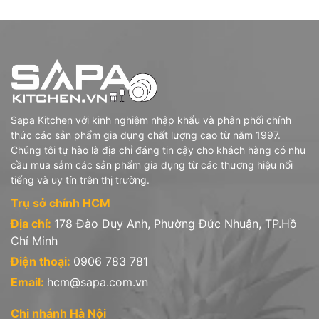
- Chén đĩa thủy tinh opal hoa văn
- Ly uống, tách đĩa trà thủy tinh
3 - Iwaki (Nhật Bản): gồm các sản phẩm
- Hũ hộp thủy tinh chịu nhiệt borosilicate
- Bình nước, bình trà thủy tinh chịu nhiệt borosilicate
Sapa Kitchen với kinh nghiệm nhập khẩu và phân phối chính
thức các sản phẩm gia dụng chất lượng cao từ năm 1997.
4- Stoneline (Đức): sản phẩm Nồi chảo chống dính phủ đá thiên
Chúng tôi tự hào là địa chỉ đáng tin cậy cho khách hàng có nhu
nhiên
cầu mua sắm các sản phẩm gia dụng từ các thương hiệu nổi
5- Sapata (Việt Nam): gồm sản phẩm hũ hộp, chai lọ thủy tinh
tiếng và uy tín trên thị trường.
Trụ sở chính HCM
Địa chỉ:
178 Đào Duy Anh, Phường Đức Nhuận, TP.Hồ
Văn phòng công ty:
Chí Minh
* Trụ sở tại Hồ Chí Minh: 178 Đào Duy Anh, P.9, Q. Phú Nhuận,
Điện thoại:
0906 783 781
Tp.HCM.
Email:
hcm@sapa.com.vn
Hotline: 0906 783 781
Chi nhánh Hà Nội