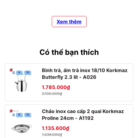
với mọi bữa tiệc.
Được chế tạo theo công nghệ đặc biệt giúp sản phẩm
mỏng, nhẹ và trắng sáng hơn.
Xem thêm
Bề mặt láng mịn, không hấp thụ mùi và màu thực phẩm,
cũng như không sản sinh ra các hóa chất độc hại trong
quá trình sử dụng, vệ sinh, hâm nóng đảm bảo an toàn vệ
sinh thực phẩm.
Sử dụng an toàn trong lò vi sóng, tủ lạnh và máy rửa chén.
Có thể bạn thích
Lưu ý: sản phẩm được bảo quản bằng một lớp dầu chống
ẩm mốc, giúp sản phẩm luôn bóng đẹp và tránh được các
tác nhân gây ẩm mốc từ môi trường bên ngoài. Do đó
Bình trà, ấm trà inox 18/10 Korkmaz
trước khi sử dụng nên rửa kỹ bằng nước ấm pha nước rửa
Butterfly 2.3 lít - A026
chén và chanh.
1.785.000₫
Tư vấn sử dụng
2.100.000₫
Hiện nay sản phẩm có các kích thước sau:
Chảo inox cao cấp 2 quai Korkmaz
Đĩa soup đường kính 22.5cm lòng đĩa có độ sâu với độ uốn
Proline 24cm - A1192
cong mềm mại giúp để thức ăn lỏng không bị tràn ra ngoài
sản phẩm thích hợp đựng các món soup, món kho, món
1.135.600₫
xào …,
1.336.000₫
Đĩa tròn nhỏ đường kính 19cm dùng làm đĩa lót tô, đĩa để