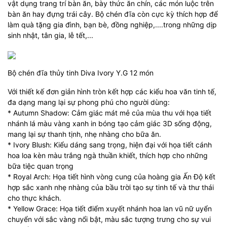
vật dụng trang trí bàn ăn, bày thức ăn chín, các món luộc trên
bàn ăn hay đựng trái cây. Bộ chén đĩa còn cực kỳ thích hợp để
làm quà tặng gia đình, bạn bè, đồng nghiệp,....trong những dịp
sinh nhật, tân gia, lễ tết,...
Bộ chén đĩa thủy tinh Diva Ivory Y.G 12 món
Với thiết kế đơn giản hình tròn kết hợp các kiểu hoa văn tinh tế,
đa dạng mang lại sự phong phú cho người dùng:
* Autumn Shadow: Cảm giác mát mẻ của mùa thu với họa tiết
nhánh lá màu vàng xanh in bóng tạo cảm giác 3D sống động,
mang lại sự thanh tịnh, nhẹ nhàng cho bữa ăn.
* Ivory Blush: Kiểu dáng sang trọng, hiện đại với họa tiết cánh
hoa loa kèn màu trắng ngà thuần khiết, thích hợp cho những
bữa tiệc quan trọng
* Royal Arch: Họa tiết hình vòng cung của hoàng gia Ấn Độ kết
hợp sắc xanh nhẹ nhàng của bầu trời tạo sự tinh tế và thư thái
cho thực khách.
* Yellow Grace: Họa tiết điểm xuyết nhánh hoa lan vũ nữ uyển
chuyển với sắc vàng nổi bật, màu sắc tượng trưng cho sự vui