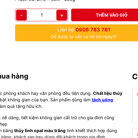
-
+
THÊM VÀO GIỎ
Liên hệ
0906 783 781
Để được tư vấn và hỗ trợ ngay!!!
mua hàng
C
c phòng khách hay văn phòng đều tiện dụng.
Chất liệu thủy
 bật không gian của bạn. Sản phẩm dùng làm
tách uống
làm quà tặng hữu ích.
dễ dàng, tiết kiệm không gian cất trữ cho gia đình cũng
 hẹp
m bằng
thủy tinh opal màu trắng
tinh khiết thích hợp dùng
à hàng, khách sạn hay dùng đãi khách trong gia đình.