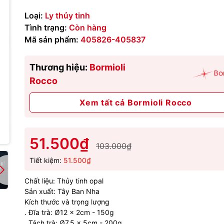
Loại:
Ly thủy tinh
Tình trạng:
Còn hàng
Mã sản phẩm:
405826-405837
Thương hiệu:
Bormioli
Rocco
Xem tất cả Bormioli Rocco
51.500₫
103.000₫
Tiết kiệm:
51.500₫
Chất liệu: Thủy tinh opal
Sản xuất: Tây Ban Nha
Kích thước và trọng lượng
. Đĩa trà: Ø12 x 2cm - 150g
. Tách trà: Ø7.5 x 5cm - 200g