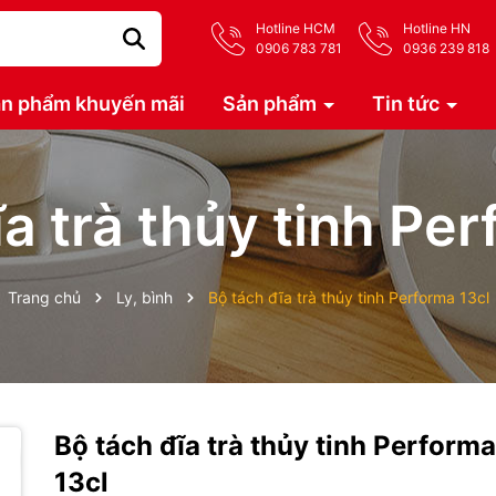
Hotline HCM
Hotline HN
0906 783 781
0936 239 818
n phẩm khuyến mãi
Sản phẩm
Tin tức
a trà thủy tinh Pe
Trang chủ
Ly, bình
Bộ tách đĩa trà thủy tinh Performa 13cl
Bộ tách đĩa trà thủy tinh Performa
13cl