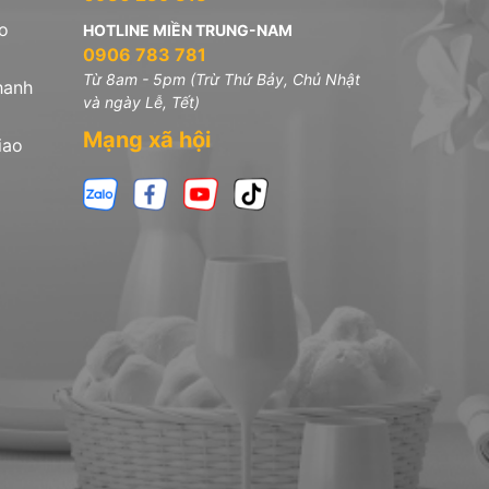
o
HOTLINE MIỀN TRUNG-NAM
0906 783 781
Từ 8am - 5pm (Trừ Thứ Bảy, Chủ Nhật
hanh
và ngày Lễ, Tết)
Mạng xã hội
iao