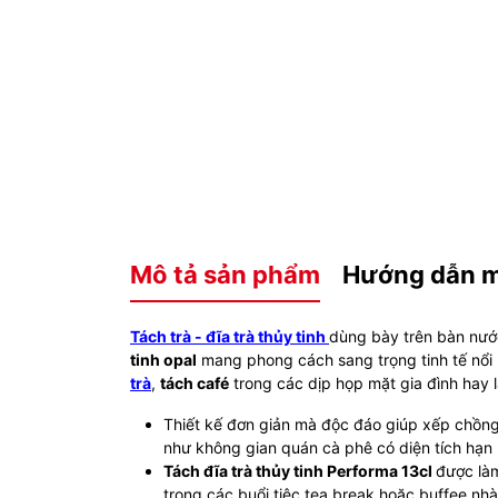
Mô tả sản phẩm
Hướng dẫn 
Tách trà - đĩa trà thủy tinh
dùng bày trên bàn nướ
tinh opal
mang phong cách sang trọng tinh tế nổi
trà
,
tách café
trong các dịp họp mặt gia đình hay 
Thiết kế đơn giản mà độc đáo giúp xếp chồng 
như không gian quán cà phê có diện tích hạn
Tách đĩa trà thủy tinh Performa 13cl
được là
trong các buổi tiệc tea break hoặc buffee nh