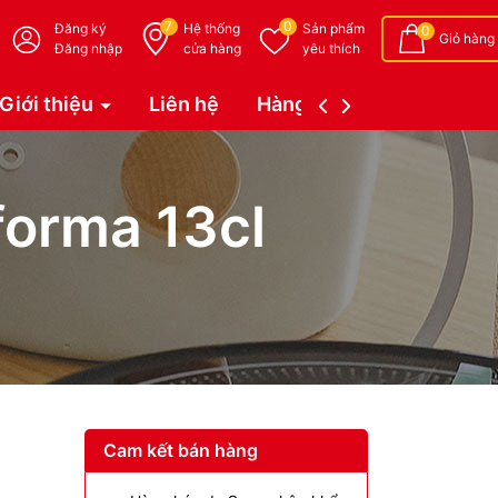
7
0
Đăng ký
Hệ thống
Sản phẩm
0
Giỏ hàng
Đăng nhập
cửa hàng
yêu thích
Giới thiệu
Liên hệ
Hàng đặt trước (Coming 
rforma 13cl
Cam kết bán hàng