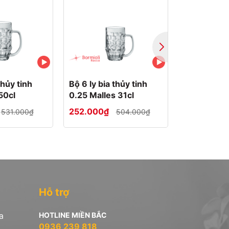
thủy tinh
Bộ 6 ly bia thủy tinh
Ly nến thủy
50cl
0.25 Malles 31cl
Silver
252.000₫
64.500₫
531.000₫
504.000₫
Hỗ trợ
a
HOTLINE MIỀN BẮC
0936 239 818