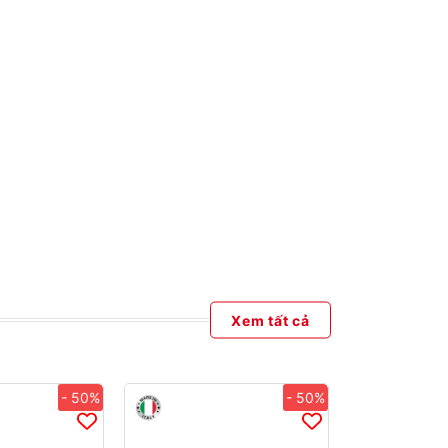
Xem tất cả
- 50%
- 50%