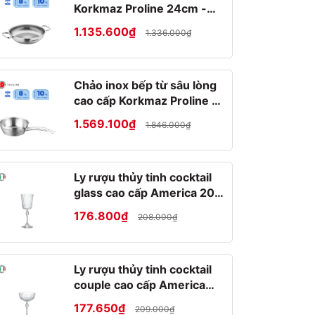
Korkmaz Proline 24cm -
A1192
1.135.600₫
1.336.000₫
Chảo inox bếp từ sâu lòng
cao cấp Korkmaz Proline 2
lít - Ø20x7cm - A1175
1.569.100₫
1.846.000₫
Ly rượu thủy tinh cocktail
glass cao cấp America 20s
25cl
176.800₫
208.000₫
Ly rượu thủy tinh cocktail
couple cao cấp America
20s 22cl
177.650₫
209.000₫