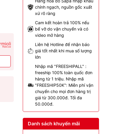
Hàng hóa do Sapa nhập khẩu
chính ngạch, nguồn gốc xuất
xứ rõ ràng
Cam kết hoàn trả 100% nếu
bể vỡ do vận chuyển và có
video mở hàng
Liên hệ Hotline để nhận báo
giá tốt nhất khi mua số lượng
lớn
Nhập mã "FREESHIPALL" :
freeship 100% toàn quốc đơn
hàng từ 1 triệu. Nhập mã
"FREESHIP50K": Miễn phí vận
chuyển cho mọi đơn hàng trị
giá từ 300.000đ. Tối đa
50.000đ.
Danh sách khuyến mãi