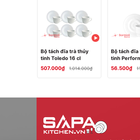
Thiết kế đơn giản mà độc đáo gi
Ưu điểm vượt trội
Tách đĩa thủy tinh opal Performa
có những ưu điể
Bộ tách đĩa trà thủy
Bộ tách đĩa 
Chất liệu
thủy tinh opal
cao cấp, được gia nh
tinh Toledo 16 cl
tinh Perfor
này mang lại khả năng chịu nhiệt và chịu va 
Khả năng chịu sốc nhiệt đến 135°C nên có thể
507.000₫
56.500₫
1.014.000₫
1
Thủy tinh opal
sẽ rực sáng dưới ánh đèn tạo n
Kiểu dáng đĩa thủy tinh đa dạng, thiết kế sang
Được chế tạo theo quy trình xoay tốc độ ca
không tiếp xúc với khuôn đúc.
Thủy tinh opal
mỏng và nhẹ hơn các loại thủy
Bề mặt láng mịn, không hấp thụ mùi và màu 
Không sản sinh ra các hóa chất độc hại trong
sinh thực phẩm
Các sản phẩm đều được gia nhiệt nhằm hoàn 
Khả năng chịu nhiệt
và
chịu va đập cao
cho 
Sử dụng
an toàn trong lò vi sóng
, tủ lạnh và