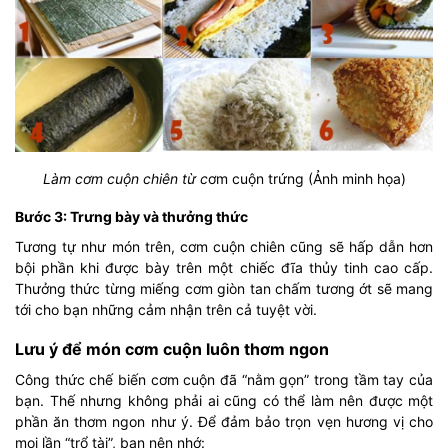
Làm cơm cuộn chiên từ c
ơm cuộn trứng (Ảnh minh họa)
Bước 3: Trưng bày và thưởng thức
Tương tự như món trên, cơm cuộn chiên cũng sẽ hấp dẫn hơn
bội phần khi được bày trên một chiếc đĩa thủy tinh cao cấp.
Thưởng thức từng miếng cơm giòn tan chấm tương ớt sẽ mang
tới cho bạn những cảm nhận trên cả tuyệt vời.
Lưu ý để món cơm cuộn luôn thơm ngon
Công thức chế biến cơm cuộn đã “nằm gọn” trong tầm tay của
bạn. Thế nhưng không phải ai cũng có thể làm nên được một
phần ăn thơm ngon như ý. Để đảm bảo trọn vẹn hương vị cho
mọi lần “trổ tài”, bạn nên nhớ: