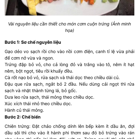
Vài nguyên liệu cần thiết cho món cơm cuộn trứng (Ảnh minh
họa)
Bước 1: Sơ chế nguyên liệu
Gạo dẻo vo sạch rồi cho vào nồi cơm điện, canh tỉ lệ vừa phải
để cơm nở vừa và ngon.
Trứng đập bỏ vỏ, cho cả lòng đỏ và trắng vào tô, nêm ít hạt
nêm, bột ngọt, tiêu rồi khuấy đều.
Cà rốt nạo bỏ vỏ, rửa sạch và thái dọc theo chiều dài củ.
Đậu que rửa sạch, ngắt bỏ 2 đầu. Nếu dùng cải ngọt thì rửa
sạch và nhặt thành từng lá, bỏ gốc.
Dưa leo rửa sạch, thái mỏng theo chiều dọc.
Xúc xích thái nhỏ theo chiều dọc.
Hành củ thái mỏng.
Bước 2: Chế biến
Chiên trứng: Đặt chảo chống dính lên bếp kèm ít dầu ăn, đợi
dầu sôi thì cho vào ít hành phi thơm sau đó bỏ trứng vào rán