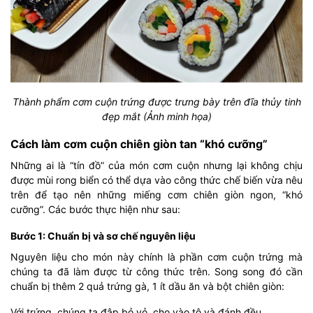
Thành phẩm cơm cuộn trứng được trưng bày trên đĩa thủy tinh
đẹp mắt (Ảnh minh họa)
Cách làm cơm cuộn chiên giòn tan “khó cưỡng”
Những ai là “tín đồ” của món cơm cuộn nhưng lại không chịu
được mùi rong biển có thể dựa vào công thức chế biến vừa nêu
trên để tạo nên những miếng cơm chiên giòn ngon, “khó
cưỡng”. Các bước thực hiện như sau:
Bước 1: Chuẩn bị và sơ chế nguyên liệu
Nguyên liệu cho món này chính là phần cơm cuộn trứng mà
chúng ta đã làm được từ công thức trên. Song song đó cần
chuẩn bị thêm 2 quả trứng gà, 1 ít dầu ăn và bột chiên giòn:
Với trứng, chúng ta đập bỏ vỏ, cho vào tô và đánh đều.