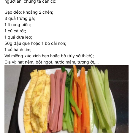
người ăn, chúng ta cần có:
Gạo dẻo: khoảng 2 chén;
3 quả trứng gà;
1 ít rong biển;
1 củ cà rốt;
1 quả dưa leo;
50g đậu que hoặc 1 bó cải non;
1 củ hành tím;
Vài miếng xúc xích heo hoặc bò (tùy sở thích);
Gia vị: hạt nêm, bột ngọt, nước mắm, tương ớt,…