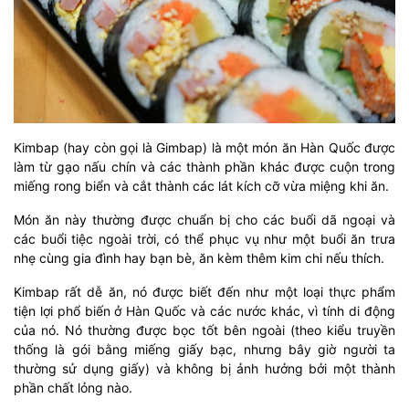
Kimbap (hay còn gọi là Gimbap) là một món ăn Hàn Quốc được
làm từ gạo nấu chín và các thành phần khác được cuộn trong
miếng rong biển và cắt thành các lát kích cỡ vừa miệng khi ăn.
Món ăn này thường được chuẩn bị cho các buổi dã ngoại và
các buổi tiệc ngoài trời, có thể phục vụ như một buổi ăn trưa
nhẹ cùng gia đình hay bạn bè, ăn kèm thêm kim chi nếu thích.
Kimbap rất dễ ăn, nó được biết đến như một loại thực phẩm
tiện lợi phổ biến ở Hàn Quốc và các nước khác, vì tính di động
của nó. Nó thường được bọc tốt bên ngoài (theo kiểu truyền
thống là gói bằng miếng giấy bạc, nhưng bây giờ người ta
thường sử dụng giấy) và không bị ảnh hưởng bởi một thành
phần chất lỏng nào.