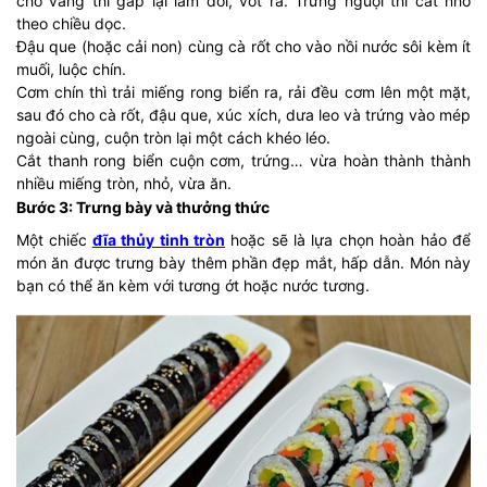
cho vàng thì gấp lại làm đôi, vớt ra. Trứng nguội thì cắt nhỏ
theo chiều dọc.
Đậu que (hoặc cải non) cùng cà rốt cho vào nồi nước sôi kèm ít
muối, luộc chín.
Cơm chín thì trải miếng rong biển ra, rải đều cơm lên một mặt,
sau đó cho cà rốt, đậu que, xúc xích, dưa leo và trứng vào mép
ngoài cùng, cuộn tròn lại một cách khéo léo.
Cắt thanh rong biển cuộn cơm, trứng… vừa hoàn thành thành
nhiều miếng tròn, nhỏ, vừa ăn.
Bước 3: Trưng bày và thưởng thức
Một chiếc
đĩa thủy tinh tròn
hoặc sẽ là lựa chọn hoàn hảo để
món ăn được trưng bày thêm phần đẹp mắt, hấp dẫn. Món này
bạn có thể ăn kèm với tương ớt hoặc nước tương.