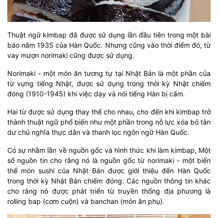
Thuật ngữ kimbap đã được sử dụng lần đầu tiên trong một bài
báo năm 1935 của Hàn Quốc. Nhưng cũng vào thời điểm đó, từ
vay mượn norimaki cũng được sử dụng.
Norimaki - một món ăn tương tự tại Nhật Bản là một phần của
từ vựng tiếng Nhật, được sử dụng trong thời kỳ Nhật chiếm
đóng (1910-1945) khi việc dạy và nói tiếng Hàn bị cấm.
Hai từ được sử dụng thay thế cho nhau, cho đến khi kimbap trở
thành thuật ngữ phổ biến như một phần trong nỗ lực xóa bỏ tàn
dư chủ nghĩa thực dân và thanh lọc ngôn ngữ Hàn Quốc.
Có sự nhầm lần về nguồn gốc và hình thức khi làm kimbap, Một
số nguồn tin cho rằng nó là nguồn gốc từ norimaki - một biến
thể món sushi của Nhật Bản được giới thiệu đến Hàn Quốc
trong thời kỳ Nhật Bản chiếm đóng. Các nguồn thông tin khác
cho rằng nó được phát triển từ truyền thống địa phương là
rolling bap (cơm cuộn) và banchan (món ăn phụ).