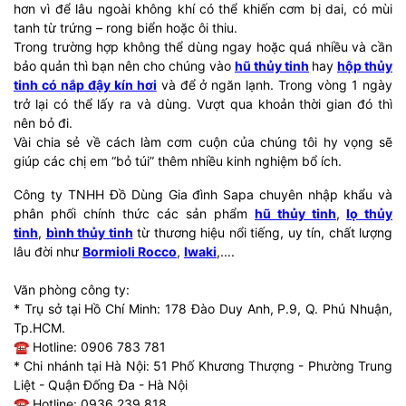
hơn vì để lâu ngoài không khí có thể khiến cơm bị dai, có mùi
tanh từ trứng – rong biển hoặc ôi thiu.
Trong trường hợp không thể dùng ngay hoặc quá nhiều và cần
bảo quản thì bạn nên cho chúng vào
hũ thủy tinh
hay
hộp thủy
tinh có nắp đậy kín hơi
và để ở ngăn lạnh. Trong vòng 1 ngày
trở lại có thể lấy ra và dùng. Vượt qua khoản thời gian đó thì
nên bỏ đi.
Vài chia sẻ về cách làm cơm cuộn của chúng tôi hy vọng sẽ
giúp các chị em “bỏ túi” thêm nhiều kinh nghiệm bổ ích.
Công ty TNHH Đồ Dùng Gia đình Sapa chuyên nhập khẩu và
phân phối chính thức các sản phẩm
hũ thủy tinh
,
lọ thủy
tinh
,
bình thủy tinh
từ thương hiệu nổi tiếng, uy tín, chất lượng
lâu đời như
Bormioli Rocco
,
Iwaki
,....
Văn phòng công ty:
* Trụ sở tại Hồ Chí Minh: 178 Đào Duy Anh, P.9, Q. Phú Nhuận,
Tp.HCM.
☎ Hotline: 0906 783 781
* Chi nhánh tại Hà Nội: 51 Phố Khương Thượng - Phường Trung
Liệt - Quận Đống Đa - Hà Nội
☎ Hotline: 0936 239 818