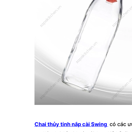
Chai thủy tinh nắp cài Swing
có các ư