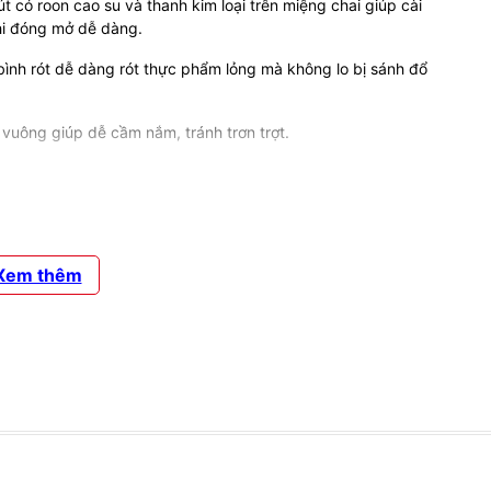
út có roon cao su và thanh kim loại trên miệng chai giúp cài
khi đóng mở dễ dàng.
bình rót dễ dàng rót thực phẩm lỏng mà không lo bị sánh đổ
h vuông giúp dễ cầm nắm, tránh trơn trợt.
toàn cho người dùng mà còn giúp chị em phân biệt thực phẩm
g được vệ sinh sau khi sử dụng. Chỉ cần cho nước ấm pha
sau đó rửa sạch lại bằng nước ấm.
Xem thêm
chắn bền hơn.