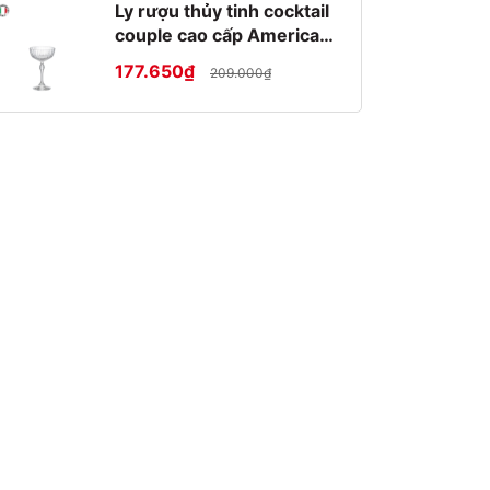
Ly rượu thủy tinh cocktail
couple cao cấp America
20s 22cl
177.650₫
209.000₫