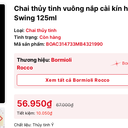
Chai thủy tinh vuông nắp cài kín h
Swing 125ml
Loại:
Chai thủy tinh
Tình trạng:
Còn hàng
Mã sản phẩm:
BOAC314733MB4321990
Thương hiệu:
Bormioli
Rocco
Xem tất cả Bormioli Rocco
56.950₫
67.000₫
Tiết kiệm:
10.050₫
Chất liệu: Thủy tinh Ý