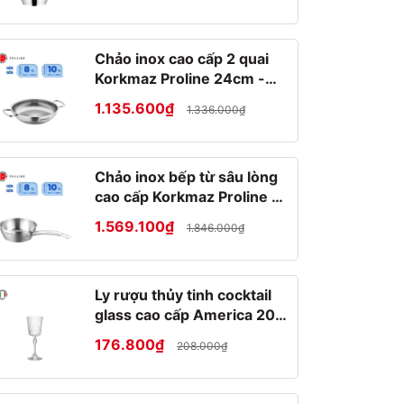
Chảo inox cao cấp 2 quai
Korkmaz Proline 24cm -
A1192
1.135.600₫
1.336.000₫
Chảo inox bếp từ sâu lòng
cao cấp Korkmaz Proline 2
lít - Ø20x7cm - A1175
1.569.100₫
1.846.000₫
Ly rượu thủy tinh cocktail
glass cao cấp America 20s
25cl
176.800₫
208.000₫