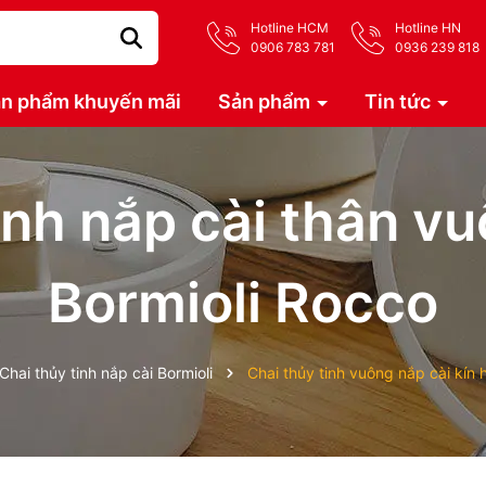
Hotline HCM
Hotline HN
0906 783 781
0936 239 818
n phẩm khuyến mãi
Sản phẩm
Tin tức
inh nắp cài thân v
Bormioli Rocco
Chai thủy tinh nắp cài Bormioli
Chai thủy tinh vuông nắp cài kín 