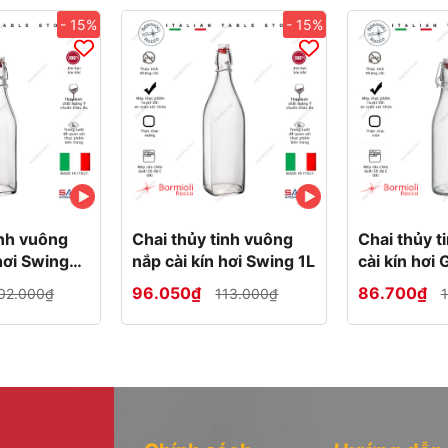
- 15%
- 15%
inh vuông
Chai thủy tinh vuông
Chai thủy t
hơi Swing
nắp cài kín hơi Swing 1L
cài kín hơi 
96.050₫
86.700₫
02.000₫
113.000₫