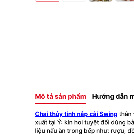
Mô tả sản phẩm
Hướng dẫn 
Chai thủy tinh nắp cài Swing
thân 
xuất tại Ý: kín hơi tuyệt đối dùn
liệu nấu ăn trong bếp như: rượu, 