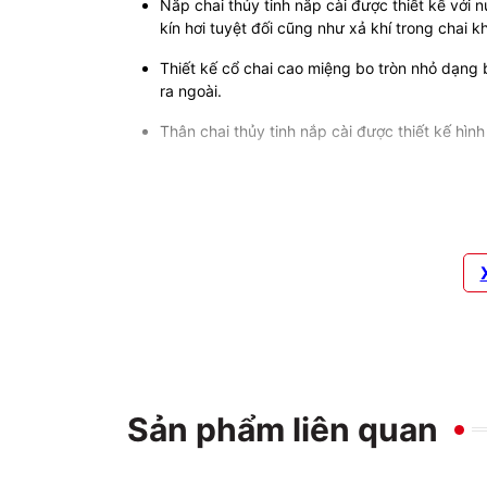
Nắp chai thủy tinh nắp cài được thiết kế với n
kín hơi tuyệt đối cũng như xả khí trong chai 
Thiết kế cổ chai cao miệng bo tròn nhỏ dạng 
ra ngoài.
Thân chai thủy tinh nắp cài được thiết kế hìn
Chất liệu thủy tinh trong suốt không chỉ an 
trong chai dễ dàng mà không cần ghi chú.
Với đặc tính không bám bẩn, sản phẩm dễ dàn
với một ít xà bông vào chai, đậy nắp và lắc, 
Chất liệu thủy tinh Ý dày dặn giúp chai chắc 
Sản xuất tại Ý
Sản phẩm liên quan