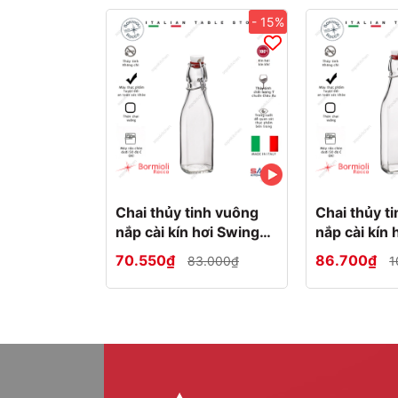
- 15%
Chai thủy tinh vuông
Chai thủy t
nắp cài kín hơi Swing
nắp cài kín 
0.25L
0.5L
70.550₫
86.700₫
83.000₫
1