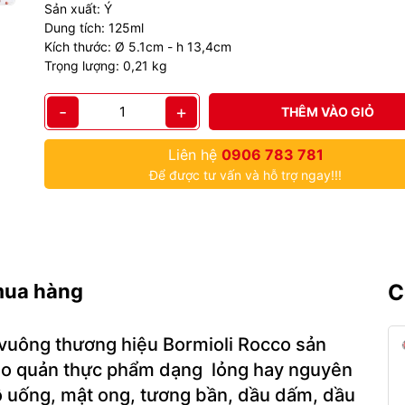
Sản xuất: Ý
Dung tích: 125ml
Kích thước: Ø 5.1cm - h 13,4cm
Trọng lượng: 0,21 kg
-
+
THÊM VÀO GIỎ
Liên hệ
0906 783 781
Để được tư vấn và hỗ trợ ngay!!!
mua hàng
C
vuông thương hiệu Bormioli Rocco sản
g bảo quản thực phẩm dạng lỏng hay nguyên
đồ uống, mật ong, tương bần, dầu dấm, dầu