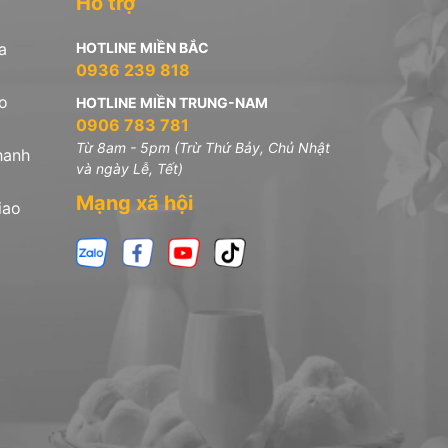
Hỗ trợ
a
HOTLINE MIỀN BẮC
0936 239 818
o
HOTLINE MIỀN TRUNG-NAM
0906 783 781
Từ 8am - 5pm (Trừ Thứ Bảy, Chủ Nhật
hanh
và ngày Lễ, Tết)
Mạng xã hội
iao