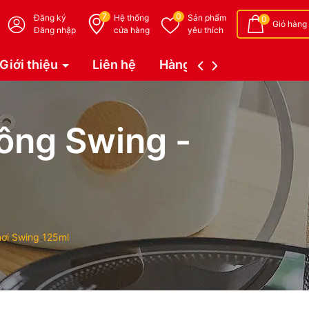
7
0
Đăng ký
Hệ thống
Sản phẩm
0
Giỏ hàng
Đăng nhập
cửa hàng
yêu thích
Giới thiệu
Liên hệ
Hàng đặt trước (Coming 
uông Swing -
hơi Swing 125ml