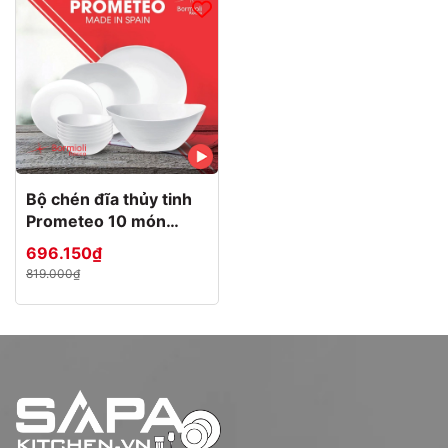
Bộ chén đĩa thủy tinh
Prometeo 10 món
(Bormioli Rocco)
696.150₫
819.000₫