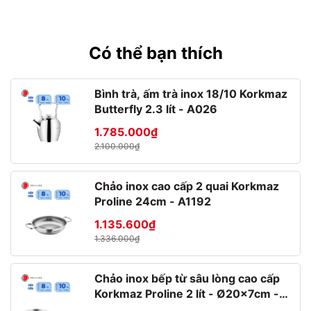
Có thể bạn thích
Bình trà, ấm trà inox 18/10 Korkmaz
Butterfly 2.3 lít - A026
1.785.000₫
2.100.000₫
Chảo inox cao cấp 2 quai Korkmaz
Proline 24cm - A1192
Thiết kế đơn giản nhưng hiệu quả
1.135.600₫
Thiết kế sản phẩm đơn giản, nhưng rất hiệu quả với 3 kiểu
1.336.000₫
vuông, tròn, chữ nhật
Hộp được làm bằng thủy tinh trong suốt giúp bạn có thể
dễ dàng nhận biết thực phẩm chứa bên trong.
Chảo inox bếp từ sâu lòng cao cấp
Nắp hộp Frigoverre Bormioli Rocco được làm bằng nhựa
Korkmaz Proline 2 lít - Ø20x7cm -
LDPE4 không chứa chất gây ung thư BPA, giúp bạn tiện lợi
A1175