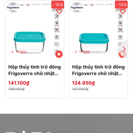
- 15%
- 15%
Hộp thủy tinh trữ đông
Hộp thủy tinh trữ đông
Frigoverre chữ nhật
Frigoverre chữ nhật
13x10 - 400ml
10x7 - 150ml
141.100₫
124.950₫
166.000₫
147.000₫
Dung tích và kiểu dáng đa dạng với kích thước
chi tiết bên dưới ảnh. Hoặc xem cụ thể
tại đây