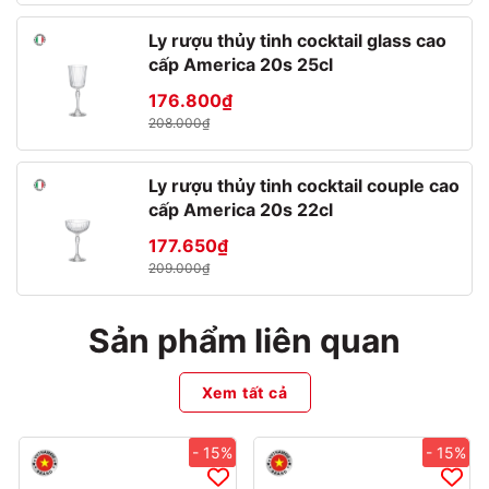
Ly rượu thủy tinh cocktail glass cao
cấp America 20s 25cl
176.800₫
208.000₫
Ly rượu thủy tinh cocktail couple cao
cấp America 20s 22cl
177.650₫
209.000₫
Giới thiệu thương hiệu SAPATA
Sản phẩm liên quan
Xem tất cả
SAPATA là thương hiệu đồ dùng nhà bếp Việt nam thuộc Công
ty TNHH đồ dùng gia đình SAPA. Sản phẩm chủ yếu bằng thủy
- 15%
- 15%
tinh như chai, hũ , hộp , ca lường, chai rót gia vị, ly, bình nước,…