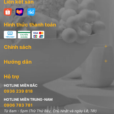
Liên kết sàn
Văn phòng công ty:
* Trụ sở tại Hồ Chí Minh: 178 Đào Duy Anh, P.9, Q. Phú Nhuận,
Hình thức thanh toán
Tp.HCM.
Hotline: 0906 783 781
Chính sách
* Chi nhánh tại Hà Nội: 51 Phố Khương Thượng - Phường Trung
Liệt - Quận Đống Đa - Hà Nội
Hướng dẫn
Hotline: 0936 239 818
Hỗ trợ
HOTLINE MIỀN BẮC
0936 239 818
HOTLINE MIỀN TRUNG-NAM
0906 783 781
Từ 8am - 5pm (Trừ Thứ Bảy, Chủ Nhật và ngày Lễ, Tết)