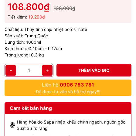
108.800₫
128.000₫
Tiết kiệm:
19.200₫
Chất liệu: Thủy tinh chịu nhiệt borosilicate
Sản xuất: Trung Quốc
Dung tích: 1000ml
Kích thước: Ø 10cm - h 17cm
Trọng lượng: 0,3 kg
-
+
THÊM VÀO GIỎ
Liên hệ
0906 783 781
Để được tư vấn và hỗ trợ ngay!!!
Cam kết bán hàng
Hàng hóa do Sapa nhập khẩu chính ngạch, nguồn gốc
xuất xứ rõ ràng