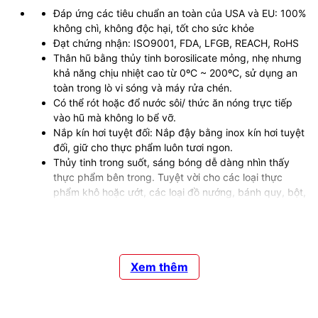
Đáp ứng các tiêu chuẩn an toàn của USA và EU: 100%
không chì, không độc hại, tốt cho sức khỏe
Đạt chứng nhận: ISO9001, FDA, LFGB, REACH, RoHS
Thân hũ bằng thủy tinh borosilicate mỏng, nhẹ nhưng
khả năng chịu nhiệt cao từ 0ºC ~ 200ºC, sử dụng an
toàn trong lò vi sóng và máy rửa chén.
Có thể rót hoặc đổ nước sôi/ thức ăn nóng trực tiếp
vào hũ mà không lo bể vỡ.
Nắp kín hơi tuyệt đối: Nắp đậy bằng inox kín hơi tuyệt
đối, giữ cho thực phẩm luôn tươi ngon.
Thủy tinh trong suốt, sáng bóng dễ dàng nhìn thấy
thực phẩm bên trong. Tuyệt vời cho các loại thực
phẩm khô hoặc ướt, các loại đồ nướng, bánh quy, bột,
đậu, ngũ cốc, lá trà và gia vị,..
Dung tích đa dạng dễ dàng xếp chồng lên nhau.
Thiết kế đơn giản nhưng cực kỳ sang trọng, kết hợp
hoàn hảo các dung tích khác nhau sẽ giúp không gian
Xem thêm
nhà bếp của bạn thêm sinh động và hiện đại
Hũ thủy tinh tròn nắp inox hít kín hơi SAPATA hiện có các
kích thước & tư vấn sử dụng: