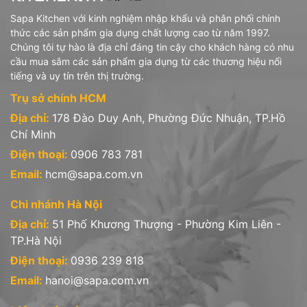
- Ly rượu, ly uống, bình rót, bình rượu thủy tinh các loại
Sapa Kitchen với kinh nghiệm nhập khẩu và phân phối chính
- Chén đĩa thủy tinh opal màu trắng sứ
thức các sản phẩm gia dụng chất lượng cao từ năm 1997.
Chúng tôi tự hào là địa chỉ đáng tin cậy cho khách hàng có nhu
- Hũ hộp thủy tinh Fido, Quattro
cầu mua sắm các sản phẩm gia dụng từ các thương hiệu nổi
tiếng và uy tín trên thị trường.
- Chai bình Swing, Oxford, Giara
Trụ sở chính HCM
2 - Diva LaOpala (Ấn Độ): gồm các sản phẩm
Địa chỉ:
178 Đào Duy Anh, Phường Đức Nhuận, TP.Hồ
- Chén đĩa thủy tinh opal hoa văn
Chí Minh
- Ly uống, tách đĩa trà thủy tinh
Điện thoại:
0906 783 781
Email:
hcm@sapa.com.vn
3 - Iwaki (Nhật Bản): gồm các sản phẩm
Chi nhánh Hà Nội
- Hũ hộp thủy tinh chịu nhiệt borosilicate
Địa chỉ:
51 Phố Khương Thượng - Phường Kim Liên -
- Bình nước, bình trà thủy tinh chịu nhiệt borosilicate
TP.Hà Nội
4- Stoneline (Đức): sản phẩm Nồi chảo chống dính phủ đá thiên
Điện thoại:
0936 239 818
nhiên
Email:
hanoi@sapa.com.vn
5- Sapata (Việt Nam): gồm sản phẩm hũ hộp, chai lọ thủy tinh