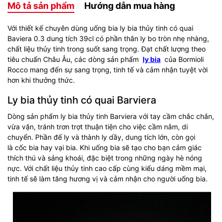
Mô tả sản phẩm
Hướng dẫn mua hàng
Với thiết kế chuyên dùng uống bia ly bia thủy tinh có quai
Baviera 0.3 dung tích 39cl có phần thân ly bo tròn nhẹ nhàng,
chất liệu thủy tinh trong suốt sang trọng. Đạt chất lượng theo
tiêu chuẩn Châu Âu, các dòng sản phẩm
ly bia
của Bormioli
Rocco mang đến sự sang trọng, tinh tế và cảm nhận tuyệt vời
hơn khi thưởng thức.
Ly bia thủy tinh có quai Barviera
Dòng sản phẩm ly bia thủy tinh Barviera với tay cầm chắc chắn,
vừa vặn, tránh trơn trợt thuận tiện cho việc cầm nắm, di
chuyển. Phần đế ly và thành ly dầy, dung tích lớn, còn gọi
là cốc bia hay vại bia. Khi uống bia sẽ tạo cho bạn cảm giác
thích thú và sảng khoái, đặc biệt trong những ngày hè nóng
nực. Với chất liệu thủy tinh cao cấp cùng kiểu dáng mềm mại,
tinh tế sẽ làm tăng hương vị và cảm nhận cho người uống bia.