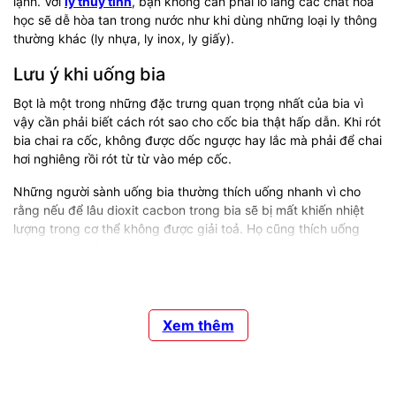
lạnh. Với
ly thủy tinh
, bạn không cần phải lo lắng các chất hóa
học sẽ dễ hòa tan trong nước như khi dùng những loại ly thông
thường khác (ly nhựa, ly inox, ly giấy).
Lưu ý khi uống bia
Bọt là một trong những đặc trưng quan trọng nhất của bia vì
vậy cần phải biết cách rót sao cho cốc bia thật hấp dẫn. Khi rót
bia chai ra cốc, không được dốc ngược hay lắc mà phải để chai
hơi nghiêng rồi rót từ từ vào mép cốc.
Những người sành uống bia thường thích uống nhanh vì cho
rằng nếu để lâu dioxit cacbon trong bia sẽ bị mất khiến nhiệt
lượng trong cơ thể không được giải toả. Họ cũng thích uống
vào cốc lớn để bia không bị nâng nhiệt so với nhiệt độ bên
ngoài. Bên cạnh đó, nên chú ý để cốc uống bia được lau
sạch, không để dính dầu mỡ bởi dầu mỡ sẽ nhanh chóng nuốt
mất bọt bia.
Xem thêm
Thương hiệu