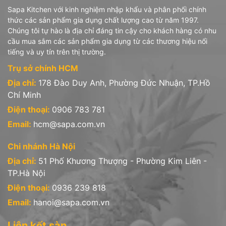
Văn phòng công ty:
Sapa Kitchen với kinh nghiệm nhập khẩu và phân phối chính
thức các sản phẩm gia dụng chất lượng cao từ năm 1997.
* Trụ sở tại Hồ Chí Minh: 178 Đào Duy Anh, P.9, Q. Phú Nhuận,
Chúng tôi tự hào là địa chỉ đáng tin cậy cho khách hàng có nhu
Tp.HCM.
cầu mua sắm các sản phẩm gia dụng từ các thương hiệu nổi
tiếng và uy tín trên thị trường.
Hotline: 0906 783 781
Trụ sở chính HCM
* Chi nhánh tại Hà Nội: 51 Phố Khương Thượng - Phường Trung
Địa chỉ:
178 Đào Duy Anh, Phường Đức Nhuận, TP.Hồ
Liệt - Quận Đống Đa - Hà Nội
Chí Minh
Hotline: 0936 239 818
Điện thoại:
0906 783 781
Email:
hcm@sapa.com.vn
Chi nhánh Hà Nội
Địa chỉ:
51 Phố Khương Thượng - Phường Kim Liên -
TP.Hà Nội
Điện thoại:
0936 239 818
Email:
hanoi@sapa.com.vn
Liên kết sàn