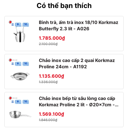
Có thể bạn thích
Bình trà, ấm trà inox 18/10 Korkmaz
Butterfly 2.3 lít - A026
1.785.000₫
2.100.000₫
Chảo inox cao cấp 2 quai Korkmaz
Được thành lập từ năm 1825,
Bormioli Rocco
có trụ sở chính
Proline 24cm - A1192
tại Fidenza (Ý) và nhiều nhà máy, cơ sở ở các nước như Tây
Ban Nha, Pháp, Mỹ,…Quy mô hoạt động gồm 9 nhà máy sản
1.135.600₫
xuất, văn phòng chính đặt tại 3 châu lục và xuất khẩu sang hơn
1.336.000₫
100 quốc gia trên thế giới.
Bormioli Rocco có thế mạnh về phong cách thiết kế thời trang
Chảo inox bếp từ sâu lòng cao cấp
sang trọng, sành điệu của Ý và không ngừng cập nhật những
Korkmaz Proline 2 lít - Ø20x7cm -
tiến bộ khoa học về công nghệ cũng như thiết kế sản phẩm.
A1175
Thương hiệu đáp ứng hầu hết các nhu cầu về
chai lọ
,
ly
1.569.100₫
cốc
,
bát đĩa
của ngành dược phẩm, mỹ phẩm, thực phẩm và
1.846.000₫
ăn uống,... Ngày nay, Bormioli Rocco của Ý đã trở thành tập