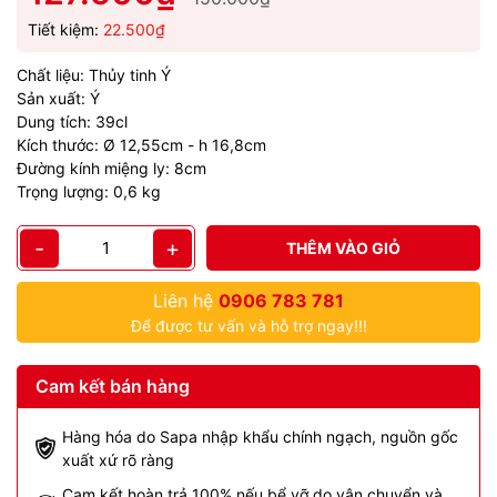
Tiết kiệm:
22.500₫
Chất liệu: Thủy tinh Ý
Sản xuất: Ý
Dung tích: 39cl
Kích thước: Ø 12,55cm - h 16,8cm
Đường kính miệng ly: 8cm
Trọng lượng: 0,6 kg
-
+
THÊM VÀO GIỎ
Liên hệ
0906 783 781
Để được tư vấn và hỗ trợ ngay!!!
Cam kết bán hàng
Hàng hóa do Sapa nhập khẩu chính ngạch, nguồn gốc
xuất xứ rõ ràng
Cam kết hoàn trả 100% nếu bể vỡ do vận chuyển và