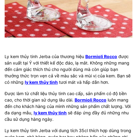
Ly kem thủy tinh Jerba của thương hiệu
Bormioli Rocco
được
sản xuất tại Ý với thiết kế độc đáo, lạ mắt. Không những mang
đến cảm giác thích thú cho người dùng mà còn giúp bạn
thưởng thức trọn vẹn cả về màu sắc và mùi vị của kem. Bạn sẽ
có những
ly kem thủy tinh
tươi mát và hấp dẫn hơn.
Được làm từ chất liệu thủy tinh cao cấp, sản phẩm có độ bền
cao, cho thời gian sử dụng lâu dài.
Bormioli Rocco
luôn mang
đến cho khách hàng của mình những sản phẩm chất lượng. Với
đa dạng mẫu,
ly kem thủy tinh
sẽ đáp ứng đầy đủ những nhu
cầu sử dụng hàng ngày.
Ly kem thủy tinh Jerba với dung tích 35cl thích hợp dùng trong
quán kem, nhà hàng, quán bar hay phòng bếp của những chị