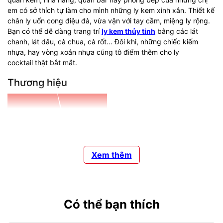
em có sở thích tự làm cho mình những ly kem xinh xắn. Thiết kế
chân ly uốn cong điệu đà, vừa vặn với tay cầm, miệng ly rộng.
Bạn có thể dễ dàng trang trí
ly kem thủy tinh
bằng các lát
chanh, lát dâu, cà chua, cà rốt... Đôi khi, những chiếc kiếm
nhựa, hay vòng xoắn nhựa cũng tô điểm thêm cho ly
cocktail thật bắt mắt.
Thương hiệu
Xem thêm
Có thể bạn thích
Được thành lập từ năm 1825,
Bormioli Rocco
có trụ sở chính
tại Fidenza (Ý) và nhiều nhà máy, cơ sở ở các nước như Tây