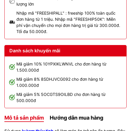
lượng lớn
Nhập mã "FREESHIPALL" : freeship 100% toàn quốc
đơn hàng từ 1 triệu. Nhập mã "FREESHIP50K": Miễn
phí vận chuyển cho mọi đơn hàng trị giá từ 300.000đ.
Tối đa 50.000đ.
Danh sách khuyến mãi
Mã giảm 10% 10YPXIKLWNVL cho đơn hàng từ
1.500.000đ
Mã giảm 8% 8SDHJVCG092 cho đơn hàng từ
1.000.000đ
Mã giảm 5% 5OCGTS9OILBD cho đơn hàng từ
500.000đ
Mô tả sản phẩm
Hướng dẫn mua hàng
Sử dụng
ly kem thủy tinh
sẽ làm món ăn trở nên ẩn tượng. Đây