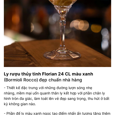
Ly rượu thủy tinh Florian 24 CL màu xanh
(Bormioli Rocco)
đẹp chuẩn nhà hàng
- Thiết kế đặc trưng với những đường lượn sóng nhẹ
nhàng, mềm mại uốn quanh thân ly kết hợp với phần chân ly
hình tròn đa giác, làm toát lên vẻ đẹp sang trọng, thu hút ở bất
kỳ không gian nào.
- Phần đế ly màu xanh ngọc tạo điểm nhấn ấn tượng tăng thêm