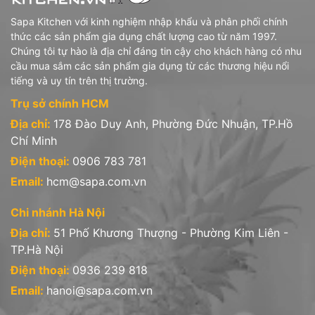
Công ty TNHH Đồ Dùng Gia đình Sapa chuyên nhập
Sapa Kitchen với kinh nghiệm nhập khẩu và phân phối chính
khẩu và phân phối chính thức các sản phẩm gia dụng
thức các sản phẩm gia dụng chất lượng cao từ năm 1997.
thủy tinh từ thương hiệu nổi tiếng, uy tín, chất lượng
Chúng tôi tự hào là địa chỉ đáng tin cậy cho khách hàng có nhu
lâu đời như:
cầu mua sắm các sản phẩm gia dụng từ các thương hiệu nổi
1- Bormioli Rocco (Italy): gồm các nhóm sản
tiếng và uy tín trên thị trường.
phẩm:
(Catalogue)
Trụ sở chính HCM
- Ly rượu, ly uống, bình rót, bình rượu thủy tinh các loại
Địa chỉ:
178 Đào Duy Anh, Phường Đức Nhuận, TP.Hồ
- Chén đĩa thủy tinh opal màu trắng sứ
Chí Minh
Điện thoại:
0906 783 781
- Hũ hộp thủy tinh Fido, Quattro
Email:
hcm@sapa.com.vn
- Chai bình Swing, Oxford, Giara
Chi nhánh Hà Nội
2 - Diva LaOpala (Ấn Độ): gồm các sản
phẩm
(Catalogue)
Địa chỉ:
51 Phố Khương Thượng - Phường Kim Liên -
TP.Hà Nội
- Chén đĩa thủy tinh opal hoa văn
Điện thoại:
0936 239 818
- Ly uống, tách đĩa trà thủy tinh
Email:
hanoi@sapa.com.vn
3 - Iwaki (Nhật Bản): gồm các sản phẩm
(Catalogue)