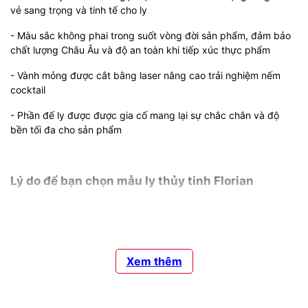
vẻ sang trọng và tinh tế cho ly
- Màu sắc không phai trong suốt vòng đời sản phẩm, đảm bảo
chất lượng Châu Âu và độ an toàn khi tiếp xúc thực phẩm
- Vành mỏng được cắt bằng laser nâng cao trải nghiệm nếm
cocktail
- Phần đế ly được được gia cố mang lại sự chắc chắn và độ
bền tối đa cho sản phẩm
Lý do để bạn chọn mẫu ly thủy tinh Florian
Bộ sưu tập ly thủy tinh Florian
từ
Bormioli Rocco
với
nhiều kiểu dáng và dung tích gồm các loại ly sâm panh, ly rượu
vang, ly cocktail và cốc pha rượu được chế tác tỉ mỉ với kinh
nghiệm gần 200 năm sẽ là một giải pháp phục vụ thực sự tao
nhã cho đồ uống ở mọi kiểu dáng, mọi loại rượu với mọi
Xem thêm
kích cỡ.
- Sử dụng an toàn trong máy rửa chén an toàn