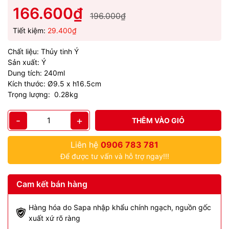
166.600₫
196.000₫
Tiết kiệm:
29.400₫
Chất liệu: Thủy tinh Ý
Sản xuất: Ý
Dung tích: 240ml
Kích thước: Ø9.5 x h16.5cm
Trọng lượng: 0.28kg
-
+
THÊM VÀO GIỎ
Liên hệ
0906 783 781
Để được tư vấn và hỗ trợ ngay!!!
Cam kết bán hàng
Hàng hóa do Sapa nhập khẩu chính ngạch, nguồn gốc
xuất xứ rõ ràng