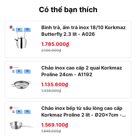
- Dòng sản phẩm hiện có 2 mẫu: chân màu trắng và chân màu
Có thể bạn thích
xanh
- Thương hiệu
Bormioli Rocco
Bình trà, ấm trà inox 18/10 Korkmaz
Butterfly 2.3 lít - A026
- Sản xuất tại Ý
1.785.000₫
Bạn có thể tham khảo các sản phẩm cùng dòng ly thủy tinh
2.100.000₫
Florian
tại đây
Chảo inox cao cấp 2 quai Korkmaz
Proline 24cm - A1192
1.135.600₫
1.336.000₫
Chảo inox bếp từ sâu lòng cao cấp
Korkmaz Proline 2 lít - Ø20x7cm -
A1175
1.569.100₫
1.846.000₫