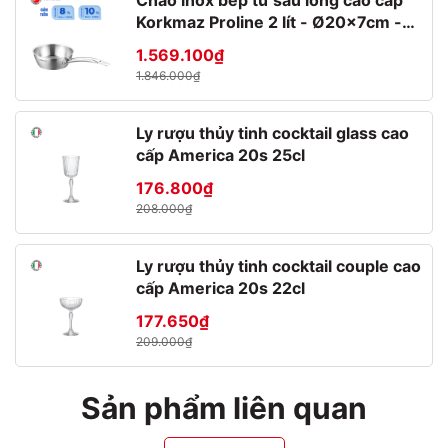
Chảo inox bếp từ sâu lòng cao cấp
Korkmaz Proline 2 lít - Ø20x7cm -
A1175
1.569.100₫
1.846.000₫
Ly rượu thủy tinh cocktail glass cao
cấp America 20s 25cl
176.800₫
208.000₫
Ly rượu thủy tinh cocktail couple cao
cấp America 20s 22cl
177.650₫
209.000₫
Sản phẩm liên quan