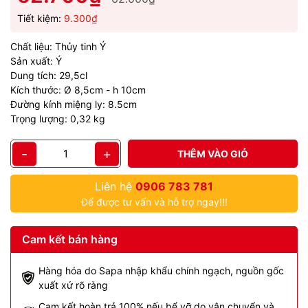
Tiết kiệm:
9.300₫
Chất liệu: Thủy tinh Ý
Sản xuất: Ý
Dung tích: 29,5cl
Kích thước: Ø 8,5cm - h 10cm
Đường kính miệng ly: 8.5cm
Trọng lượng: 0,32 kg
-
+
THÊM VÀO GIỎ
Liên hệ
0906 783 781
Để được tư vấn và hỗ trợ ngay!!!
Cam kết bán hàng
Hàng hóa do Sapa nhập khẩu chính ngạch, nguồn gốc
xuất xứ rõ ràng
Cam kết hoàn trả 100% nếu bể vỡ do vận chuyển và