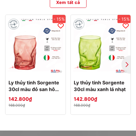
Xem tất cả
- 15%
- 15%
Ly thủy tinh Sorgente
Ly thủy tinh Sorgente
30cl màu đỏ san hô
30cl màu xanh lá nhạt
nhạt
142.800₫
142.800₫
168.000₫
168.000₫