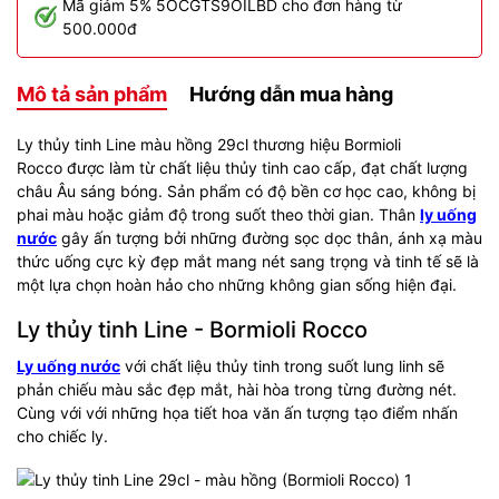
Mã giảm 5% 5OCGTS9OILBD cho đơn hàng từ
500.000đ
Mô tả sản phẩm
Hướng dẫn mua hàng
Ly thủy tinh Line màu hồng 29cl thương hiệu Bormioli
Rocco được làm từ chất liệu thủy tinh cao cấp, đạt chất lượng
châu Âu sáng bóng. Sản phẩm có độ bền cơ học cao, không bị
phai màu hoặc giảm độ trong suốt theo thời gian. Thân
ly uống
nước
gây ấn tượng bởi những đường sọc dọc thân, ánh xạ màu
thức uống cực kỳ đẹp mắt mang nét sang trọng và tinh tế sẽ là
một lựa chọn hoàn hảo cho những không gian sống hiện đại.
Ly thủy tinh Line - Bormioli Rocco
Ly uống nước
với chất liệu thủy tinh trong suốt lung linh sẽ
phản chiếu màu sắc đẹp mắt, hài hòa trong từng đường nét.
Cùng với với những họa tiết hoa văn ấn tượng tạo điểm nhấn
cho chiếc ly.