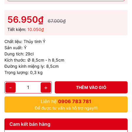
56.950₫
67.000₫
Tiết kiệm:
10.050₫
Chất liệu: Thủy tinh Ý
Sản xuất: Ý
Dung tích: 29cl
Kích thước: Ø 8,5cm - h 8,5cm
Đường kính miệng ly: 8,5cm
Trọng lượng: 0,3 kg
-
+
THÊM VÀO GIỎ
Liên hệ
0906 783 781
Để được tư vấn và hỗ trợ ngay!!!
Cam kết bán hàng