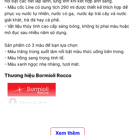
nổi bật các nét lấp lánh, lung linh khi kết hợp ánh sáng.
- Mẫu cốc Line có dung tích 290 ml được thiết kế thích hợp để
phục vụ nước tự nhiên, nước có ga, nước ép trái cây và nước
giải khát, trà đá hay cà phê.
- Vật liệu thủy tinh cao cấp sáng bóng, không bị phai màu hoặc
mờ đục sau nhiều năm sử dụng.
Sản phẩm có 3 màu để bạn lựa chọn:
- Màu trắng trong suốt làm nổi bật màu thức uống bên trong.
- Màu hồng sang trọng tinh tế.
- Màu xanh ngọc nhẹ nhàng, tươi mát.
Thương hiệu Bormioli Rocco
Được thành lập từ năm 1825,
Bormioli Rocco
có trụ sở chính tại
Fidenza (Ý) và nhiều nhà máy, cơ sở ở các nước như Tây Ban
Nha, Pháp, Mỹ,…Quy mô hoạt động gồm 9 nhà máy sản xuất,
Xem thêm