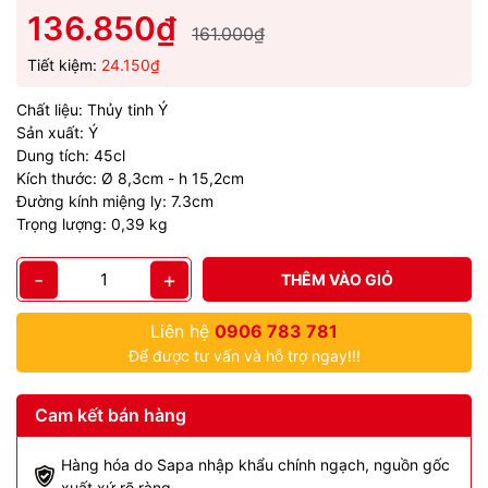
136.850₫
161.000₫
Tiết kiệm:
24.150₫
Chất liệu: Thủy tinh Ý
Sản xuất: Ý
Dung tích: 45cl
Kích thước: Ø 8,3cm - h 15,2cm
Đường kính miệng ly: 7.3cm
Trọng lượng: 0,39 kg
-
+
THÊM VÀO GIỎ
Liên hệ
0906 783 781
Để được tư vấn và hỗ trợ ngay!!!
Cam kết bán hàng
Hàng hóa do Sapa nhập khẩu chính ngạch, nguồn gốc
xuất xứ rõ ràng