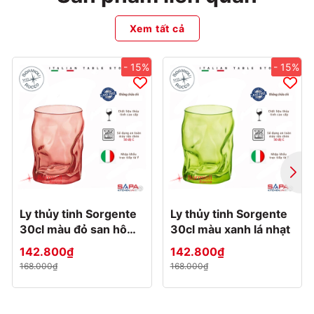
Xem tất cả
- 15%
- 15%
Ly thủy tinh Sorgente
Ly thủy tinh Sorgente
30cl màu đỏ san hô
30cl màu xanh lá nhạt
nhạt
142.800₫
142.800₫
168.000₫
168.000₫