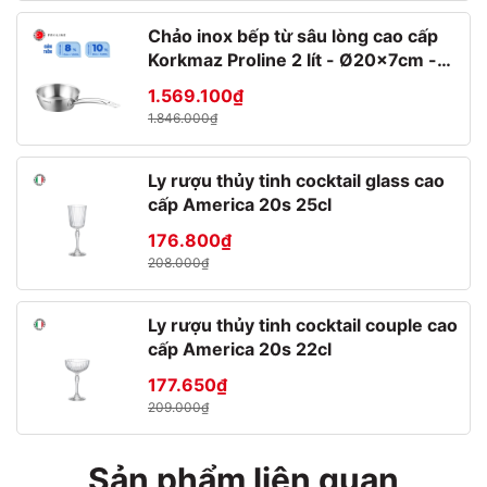
Chảo inox bếp từ sâu lòng cao cấp
Korkmaz Proline 2 lít - Ø20x7cm -
A1175
1.569.100₫
1.846.000₫
Ly rượu thủy tinh cocktail glass cao
cấp America 20s 25cl
176.800₫
208.000₫
Ly rượu thủy tinh cocktail couple cao
cấp America 20s 22cl
177.650₫
209.000₫
Sản phẩm liên quan