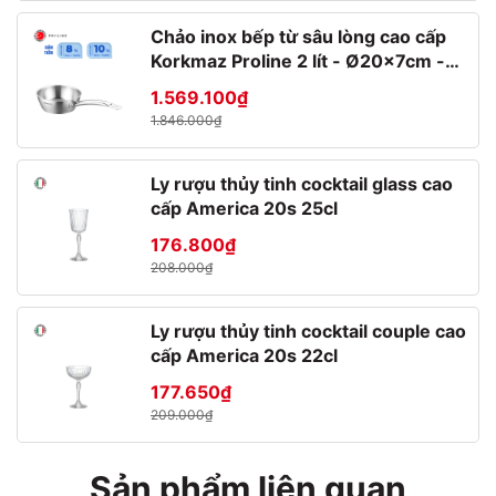
Chảo inox bếp từ sâu lòng cao cấp
Korkmaz Proline 2 lít - Ø20x7cm -
A1175
1.569.100₫
1.846.000₫
Ly rượu thủy tinh cocktail glass cao
cấp America 20s 25cl
176.800₫
208.000₫
Ly rượu thủy tinh cocktail couple cao
cấp America 20s 22cl
177.650₫
209.000₫
Sản phẩm liên quan