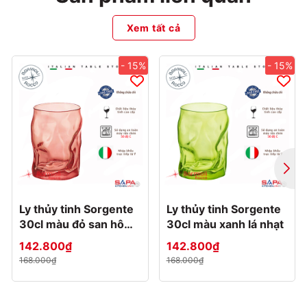
Xem tất cả
- 15%
- 15%
Ly thủy tinh Sorgente
Ly thủy tinh Sorgente
30cl màu đỏ san hô
30cl màu xanh lá nhạt
nhạt
142.800₫
142.800₫
168.000₫
168.000₫