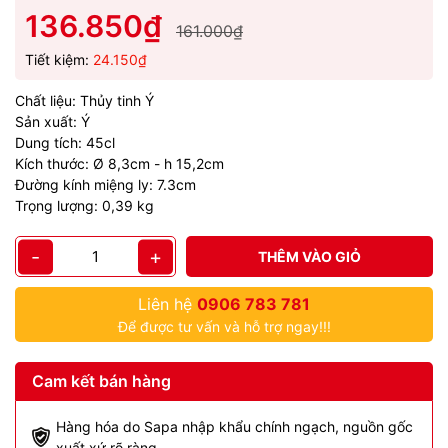
136.850₫
161.000₫
Tiết kiệm:
24.150₫
Chất liệu: Thủy tinh Ý
Sản xuất: Ý
Dung tích: 45cl
Kích thước: Ø 8,3cm - h 15,2cm
Đường kính miệng ly: 7.3cm
Trọng lượng: 0,39 kg
-
+
THÊM VÀO GIỎ
Liên hệ
0906 783 781
Để được tư vấn và hỗ trợ ngay!!!
Cam kết bán hàng
Hàng hóa do Sapa nhập khẩu chính ngạch, nguồn gốc
xuất xứ rõ ràng