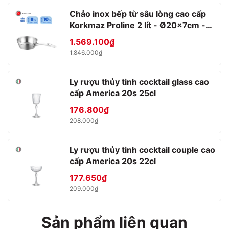
Chảo inox bếp từ sâu lòng cao cấp
Korkmaz Proline 2 lít - Ø20x7cm -
A1175
1.569.100₫
1.846.000₫
ĐẶC TÍNH SẢN PHẨM
Ly rượu thủy tinh cocktail glass cao
- Khả năng chống ăn mòn cao
cấp America 20s 25cl
- Đáp ứng tiêu chuẩn đảm bảo an toàn trong y tế.
176.800₫
208.000₫
- Vẫn giữ được độ bền trong các môi trường khắc khe như: axit,
muối biển,...
Ly rượu thủy tinh cocktail couple cao
- Khả năng chịu nhiệt cao (lớn 500 độ C)
cấp America 20s 22cl
- Nồi nấu bếp từ bắt từ nhanh chóng
177.650₫
209.000₫
- Nồi nấu lẩu, nồi luộc gà cực tiện lợi
Sản phẩm liên quan