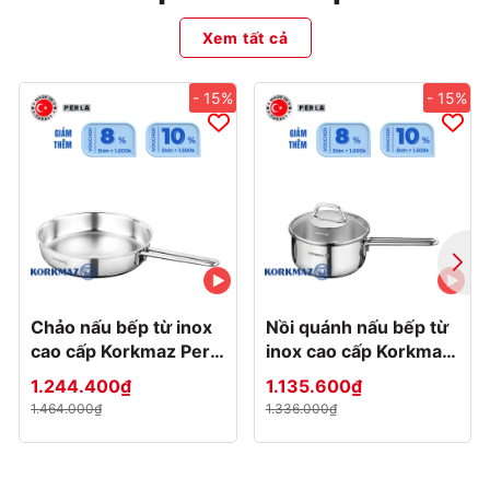
Xem tất cả
- 15%
- 15%
Chảo nấu bếp từ inox
Nồi quánh nấu bếp từ
cao cấp Korkmaz Perla
inox cao cấp Korkmaz
- Ø24cm - A1659
Perla 1.6 lít -
1.244.400₫
1.135.600₫
Ø16x8cm - A1648
1.464.000₫
1.336.000₫