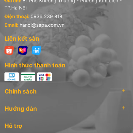
Địa chỉ:
51 Phố Khương Thượng - Phường Kim Liên -
TP.Hà Nội
Điện thoại:
0936 239 818
Email:
hanoi@sapa.com.vn
Liên kết sàn
Hình thức thanh toán
Hướng dẫn sử dụng:
Chính sách
- Trước khi sử dụng lần đầu tiên, hãy làm sạch bằng nước nóng
và xà phòng rửa chén.
Hướng dẫn
- Không để trên bếp lâu mà không có thức ăn, không có nước
hoặc dầu.
Hỗ trợ
- Không sử dụng bàn chải kim loại cứng trong quá trình làm