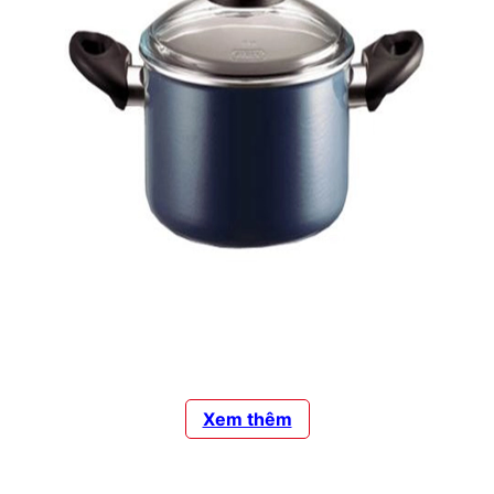
Nồi chống dính Pyrex Metalware nắp thủy tinh 22cm
Được thiết kế và sản xuất tại Italy, Pyrex metalware mang đến
hiệu quả nấu ăn tuyệt với, nó mang đến nét phong cách và
Xem thêm
chất lượng cho những gian bếp hiện đại ngày nay. Nó có thể sử
dụng trên bếp gas, bếp điện, halogen hay bếp lò.