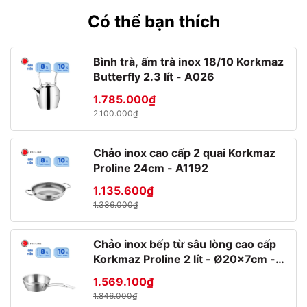
Đây là dòng sản phẩm được tập hợp từ hợp kim nhôm, giúp tiết
kiệm năng lượng, nắp thủy tinh chịu nhiệt giúp quan sát được
Có thể bạn thích
trong khi nấu. Bề mặt chống dính giúp thao tác dễ dàng, không
để lại dấu vết khi sử dụng.
Bình trà, ấm trà inox 18/10 Korkmaz
Đơn vị cung cấp nồi chống dính Pyrex Matelware uy
Butterfly 2.3 lít - A026
tín
1.785.000₫
Hiện nay,
SapaKitchen
cung cấp nồi chảo chống dính với
2.100.000₫
thương hiệu nổi tiếng được nhập khẩu từ nước ngoài (xuất xứ
Pháp, Đức). Tùy theo nhu cầu sử dụng mà bạn có thể chọn
dòng sản phẩm phù hợp nhất cho nhà mình nhé.
Chảo inox cao cấp 2 quai Korkmaz
Proline 24cm - A1192
Để mua sản phẩm là nồi chống dính vừa chất lượng vừa an
toàn, quý khách vui lòng liên hệ qua địa chỉ sau:
1.135.600₫
1.336.000₫
Công ty TNHH Đồ Dùng Gia đình Sapa chuyên nhập
khẩu và phân phối chính thức các sản phẩm gia dụng
Chảo inox bếp từ sâu lòng cao cấp
thủy tinh từ thương hiệu nổi tiếng, uy tín, chất lượng
Korkmaz Proline 2 lít - Ø20x7cm -
lâu đời như:
A1175
1- Bormioli Rocco (Italy): gồm các nhóm sản
1.569.100₫
phẩm:
(Catalogue)
1.846.000₫