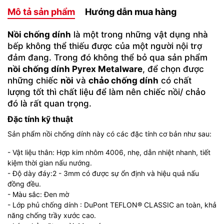
Mô tả sản phẩm
Hướng dẫn mua hàng
Nồi chống dính
là một trong những vật dụng nhà
bếp không thể thiếu được của một người nội trợ
đảm đang. Trong đó không thể bỏ qua sản phẩm
nồi chống dính Pyrex Metalware
, để chọn được
những chiếc
nồi
và
chảo chống dính
có chất
lượng tốt thì chất liệu để làm nên chiếc nồi/ chảo
đó là rất quan trọng.
Đặc tính kỹ thuật
Sản phẩm nồi chống dính này có các đặc tính cơ bản như sau:
- Vật liệu thân: Hợp kim nhôm 4006, nhẹ, dẫn nhiệt nhanh, tiết
kiệm thời gian nấu nướng.
- Độ dày đáy:2 - 3mm có được sự ổn định và hiệu quả nấu
đồng đều.
- Màu sắc: Đen mờ
- Lớp phủ chống dính : DuPont TEFLON® CLASSIC an toàn, khả
năng chống trầy xước cao.