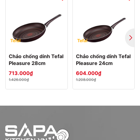
thủy tinh
(Catalogue)
6- Korkmaz (Thổ Nhĩ Kỳ): gồm sản phẩm nồi chảo
inox cao cấp 18/10
(Catalogue)
Văn phòng công ty:
* Trụ sở tại Hồ Chí Minh: 178 Đào Duy Anh, P.9, Q. Phú Nhuận,
Tefal
Tefal
Tp.HCM.
Chảo chống dính Tefal
Chảo chống dính Tefal
Hotline: 0906 783 781
Pleasure 28cm
Pleasure 24cm
* Chi nhánh tại Hà Nội: 51 Phố Khương Thượng - Phường Trung
713.000₫
604.000₫
Liệt - Quận Đống Đa - Hà Nội
1.426.000₫
1.208.000₫
Hotline: 0936 239 818