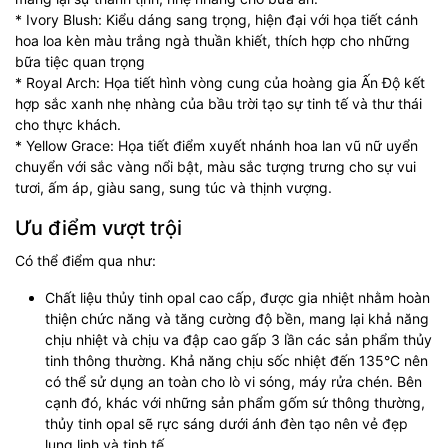
* Ivory Blush: Kiểu dáng sang trọng, hiện đại với họa tiết cánh
hoa loa kèn màu trắng ngà thuần khiết, thích hợp cho những
bữa tiệc quan trọng
* Royal Arch: Họa tiết hình vòng cung của hoàng gia Ấn Độ kết
hợp sắc xanh nhẹ nhàng của bầu trời tạo sự tinh tế và thư thái
cho thực khách.
* Yellow Grace: Họa tiết điểm xuyết nhánh hoa lan vũ nữ uyển
chuyển với sắc vàng nổi bật, màu sắc tượng trưng cho sự vui
tươi, ấm áp, giàu sang, sung túc và thịnh vượng.
Ưu điểm vượt trội
Có thể điểm qua như:
Chất liệu thủy tinh opal cao cấp, được gia nhiệt nhằm hoàn
thiện chức năng và tăng cường độ bền, mang lại khả năng
chịu nhiệt và chịu va đập cao gấp 3 lần các sản phẩm thủy
tinh thông thường. Khả năng chịu sốc nhiệt đến 135°C nên
có thể sử dụng an toàn cho lò vi sóng, máy rửa chén. Bên
cạnh đó, khác với những sản phẩm gốm sứ thông thường,
thủy tinh opal sẽ rực sáng dưới ánh đèn tạo nên vẻ đẹp
lung linh và tinh tế.