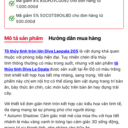
Mã giảm 8% 8SDHJVCG092 cho đơn hàng từ
1.000.000đ
Mã giảm 5% 5OCGTS9OILBD cho đơn hàng từ
500.000đ
Mô tả sản phẩm
Hướng dẫn mua hàng
Tô thủy tinh tròn lớn Diva Laopala 205
là vật dụng khá quen
thuộc với phòng bếp hiện đại. Tuy nhiên chén đĩa thủy
tinh thông thường có màu trong suốt, nhưng với sản phẩm
tô
thủy tinh Diva La Opala
được sản xuất tại Ấn Độ có màu trắng
tinh khiết kết hợp họa tiết nhẹ nhàng, sang trọng. Với sản
phẩm này chị em nội trợ có thể dùng làm vật dụng trang trí bàn
ăn, bày thức ăn chín, các món luộc trên bàn ăn hay đựng trái
cây.
Với thiết kế đơn giản hình tròn kết hợp các kiểu hoa văn tinh tế,
đa dạng mang lại sự phong phú cho người dùng:
* Autumn Shadow: Cảm giác mát mẻ của mùa thu với họa tiết
nhánh lá màu vàng xanh in bóng tạo cảm giác 3D sống động,
mang lại sự thanh tịnh, nhẹ nhàng cho bữa ăn.