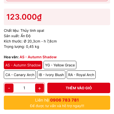
123.000₫
Chất liệu: Thủy tinh opal
Sản xuất: Ấn Độ
Kích thước: Ø 20,3cm - h 7,8cm
Trọng lượng: 0,45 kg
Hoa văn:
AS - Autumn Shadow
AS - Autumn Shadow
YG - Yellow Grace
CA - Canary Arch
IB - Ivory Blush
RA - Royal Arch
-
+
THÊM VÀO GIỎ
Liên hệ
0906 783 781
Để được tư vấn và hỗ trợ ngay!!!