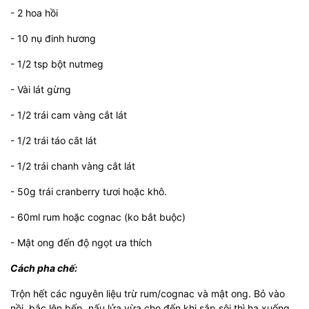
- 2 hoa hồi
- 10 nụ đinh hương
- 1/2 tsp bột nutmeg
- Vài lát gừng
- 1/2 trái cam vàng cắt lát
- 1/2 trái táo cắt lát
- 1/2 trái chanh vàng cắt lát
- 50g trái cranberry tươi hoặc khô.
- 60ml rum hoặc cognac (ko bắt buộc)
- Mật ong đến độ ngọt ưa thích
Cách pha chế:
Trộn hết các nguyên liệu trừ rum/cognac và mật ong. Bỏ vào
nồi, bắc lên bếp, nấu lửa vừa cho đến khi sắp sôi thì hạ xuống