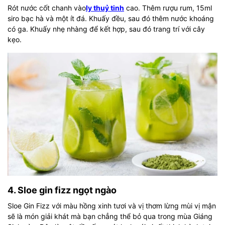
Rót nước cốt chanh vào
ly thuỷ tinh
cao. Thêm rượu rum, 15ml
siro bạc hà và một ít đá. Khuấy đều, sau đó thêm nước khoáng
có ga. Khuấy nhẹ nhàng để kết hợp, sau đó trang trí với cây
kẹo.
4. Sloe gin fizz ngọt ngào
Sloe Gin Fizz với màu hồng xinh tươi và vị thơm lừng mùi vị mận
sẽ là món giải khát mà bạn chẳng thể bỏ qua trong mùa Giáng