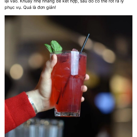
lại vào. Khuấy nhẹ nhàng để kết hợp, sau đó có thể rót ra ly
phục vụ. Quá là đơn giản!