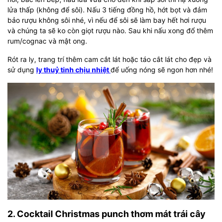
lửa thấp (không để sôi). Nấu 3 tiếng đồng hồ, hớt bọt và đảm
bảo rượu không sôi nhé, vì nếu để sôi sẽ làm bay hết hơi rượu
và chúng ta sẽ ko còn giọt rượu nào. Sau khi nấu xong đổ thêm
rum/cognac và mật ong.
Rót ra ly, trang trí thêm cam cắt lát hoặc táo cắt lát cho đẹp và
sử dụng
ly thuỷ tinh chịu nhiệt
để uống nóng sẽ ngon hơn nhé!
2. Cocktail Christmas punch thơm mát trái cây