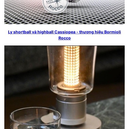
Ly shortball và highball Cassiopea - thương hiệu Bormioli
Rocco