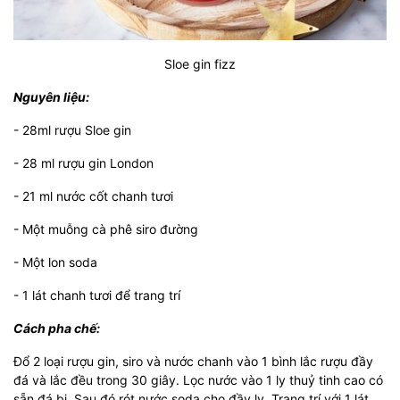
Sloe gin fizz
Nguyên liệu:
- 28ml rượu Sloe gin
- 28 ml rượu gin London
- 21 ml nước cốt chanh tươi
- Một muỗng cà phê siro đường
- Một lon soda
- 1 lát chanh tươi để trang trí
Cách pha chế:
Đổ 2 loại rượu gin, siro và nước chanh vào 1 bình lắc rượu đầy
đá và lắc đều trong 30 giây. Lọc nước vào 1 ly thuỷ tinh cao có
sẵn đá bi. Sau đó rót nước soda cho đầy ly. Trang trí với 1 lát