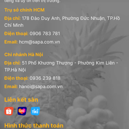
tiếng và uy tín trên thị trường.
Trụ sở chính HCM
Địa chỉ:
178 Đào Duy Anh, Phường Đức Nhuận, TP.Hồ
Chí Minh
Điện thoại:
0906 783 781
Email:
hcm@sapa.com.vn
Chi nhánh Hà Nội
Địa chỉ:
51 Phố Khương Thượng - Phường Kim Liên -
TP.Hà Nội
Điện thoại:
0936 239 818
Email:
hanoi@sapa.com.vn
Liên kết sàn
Hình thức thanh toán