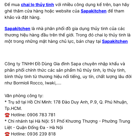
Để mua
chai lọ thủy tinh
với nhiều công dụng kể trên, bạn hãy
ghé thăm cửa hàng hoặc website của
Sapakitchen
để tham
khảo và đặt hàng.
Sapakitchen
là nhà phân phối đồ gia dụng thủy tinh của các
thương hiệu hàng đầu trên thế giới. Trong đó chai lọ thủy tinh là
một trong những mặt hàng chủ lực, bán chạy tại
Sapakitchen
Công ty TNHH Đồ Dùng Gia đình Sapa chuyên nhập khẩu và
phân phối chính thức các sản phẩm hũ thủy tinh, lọ thủy tinh,
bình thủy tinh từ thương hiệu nổi tiếng, uy tín, chất lượng lâu đời
như Bormioli Rocco, Iwaki,....
Văn phòng công ty:
* Trụ sở tại Hồ Chí Minh: 178 Đào Duy Anh, P.9, Q. Phú Nhuận,
Tp.HCM.
☎ Hotline: 0906 783 781
* Chi nhánh tại Hà Nội: 51 Phố Khương Thượng - Phường Trung
Liệt - Quận Đống Đa - Hà Nội
☎ Hotline: 0936 239 818