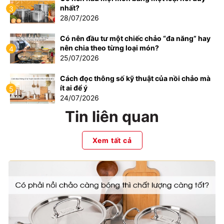
nhất?
3
28/07/2026
Có nên đầu tư một chiếc chảo “đa năng” hay
nên chia theo từng loại món?
4
25/07/2026
Cách đọc thông số kỹ thuật của nồi chảo mà
ít ai để ý
5
24/07/2026
Tin liên quan
Xem tất cả