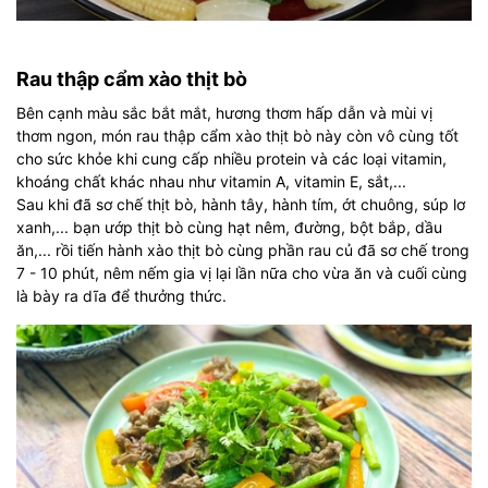
Rau thập cẩm xào thịt bò
Bên cạnh màu sắc bắt mắt, hương thơm hấp dẫn và mùi vị
thơm ngon, món rau thập cẩm xào thịt bò này còn vô cùng tốt
cho sức khỏe khi cung cấp nhiều protein và các loại vitamin,
khoáng chất khác nhau như vitamin A, vitamin E, sắt,...
Sau khi đã sơ chế thịt bò, hành tây, hành tím, ớt chuông, súp lơ
xanh,... bạn ướp thịt bò cùng hạt nêm, đường, bột bắp, dầu
ăn,... rồi tiến hành xào thịt bò cùng phần rau củ đã sơ chế trong
7 - 10 phút, nêm nếm gia vị lại lần nữa cho vừa ăn và cuối cùng
là bày ra dĩa để thưởng thức.