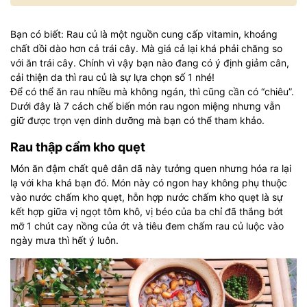
Bạn có biết: Rau củ là một nguồn cung cấp vitamin, khoáng
chất dồi dào hơn cả trái cây. Mà giá cả lại khá phải chăng so
với ăn trái cây. Chính vì vậy bạn nào đang có ý định giảm cân,
cải thiện da thì rau củ là sự lựa chọn số 1 nhé!
Để có thể ăn rau nhiều mà không ngán, thì cũng cần có “chiêu”.
Dưới đây là 7 cách chế biến món rau ngon miệng nhưng vẫn
giữ được trọn vẹn dinh dưỡng mà bạn có thể tham khảo.
Rau thập cẩm kho quẹt
Món ăn đậm chất quê dân dã này tưởng quen nhưng hóa ra lại
lạ với kha khá bạn đó. Món này có ngon hay không phụ thuộc
vào nước chấm kho quẹt, hỗn hợp nước chấm kho quẹt là sự
kết hợp giữa vị ngọt tôm khô, vị béo của ba chỉ đã thắng bớt
mỡ 1 chút cay nồng của ớt và tiêu đem chấm rau củ luộc vào
ngày mưa thì hết ý luôn.