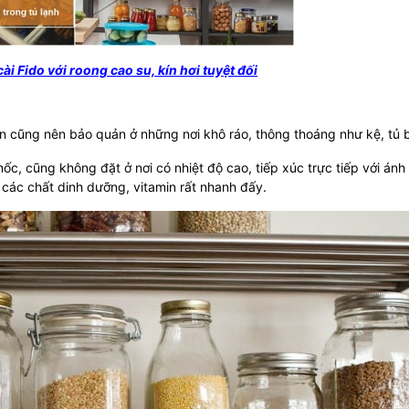
ài Fido với roong cao su, kín hơi tuyệt đối
ạn cũng nên bảo quản ở những nơi khô ráo, thông thoáng như kệ, tủ 
ốc, cũng không đặt ở nơi có nhiệt độ cao, tiếp xúc trực tiếp với ánh
, các chất dinh dưỡng, vitamin rất nhanh đấy.