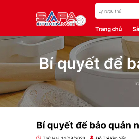
Trang chủ
Sả
Bí quyết để 
Tr
Bí quyết để bảo quản 
Thứ Hai, 14/08/2023
Đỗ Thị Kim Yến