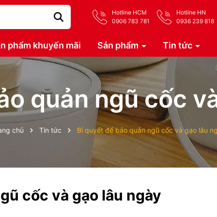
Hotline HCM
Hotline HN
0906 783 781
0936 239 818
n phẩm khuyến mãi
Sản phẩm
Tin tức
bảo quản ngũ cốc và
ang chủ
Tin tức
Bí quyết để bảo quản ngũ cốc và gạo lâu n
ngũ cốc và gạo lâu ngày