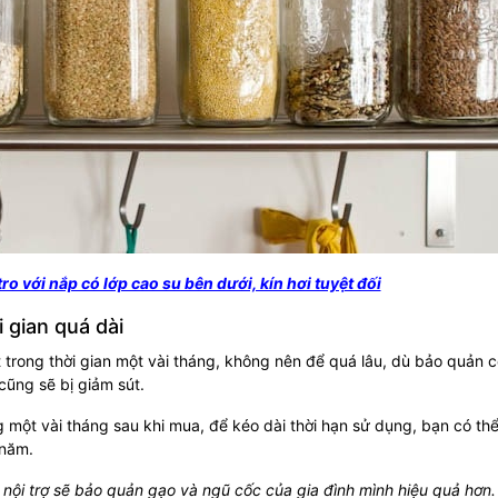
ro với nắp có lớp cao su bên dưới, kín hơi tuyệt đối
 gian quá dài
 trong thời gian một vài tháng, không nên để quá lâu, dù bảo quản c
ũng sẽ bị giảm sút.
g một vài tháng sau khi mua, để kéo dài thời hạn sử dụng, bạn có th
năm.
ội trợ sẽ bảo quản gạo và ngũ cốc của gia đình mình hiệu quả hơn.