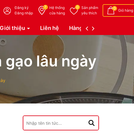
7
0
Đăng ký
Hệ thống
Sản phẩm
0
Giỏ hàng
Đăng nhập
cửa hàng
yêu thích
Giới thiệu
Liên hệ
Hàng đặt trước (Coming 
 gạo lâu ngày
gày