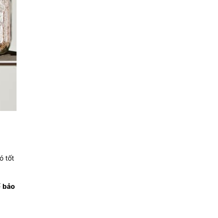
ó tốt
ể
bảo