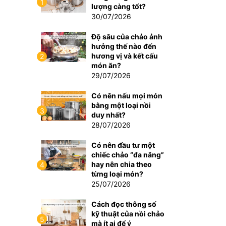
1
lượng càng tốt?
30/07/2026
Độ sâu của chảo ảnh
hưởng thế nào đến
hương vị và kết cấu
2
món ăn?
29/07/2026
Có nên nấu mọi món
bằng một loại nồi
3
duy nhất?
28/07/2026
Có nên đầu tư một
chiếc chảo “đa năng”
hay nên chia theo
4
từng loại món?
25/07/2026
Cách đọc thông số
kỹ thuật của nồi chảo
5
mà ít ai để ý