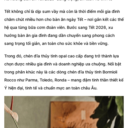
Tết không chỉ là dịp sum vầy mà còn là thời điểm mỗi gia đình
chăm chút nhiều hơn cho bàn ăn ngày Tết – nơi gắn kết các thế
hệ qua từng bữa cơm đoàn viên. Bước sang Tết 2026, xu
hướng bàn ăn gia đình đang dần chuyển sang phong cách
sang trọng tối giản, an toàn cho sức khỏe và bền vững.
Trong đó, chén đĩa thủy tinh opal cao cấp đang trở thành lựa
chọn được nhiều gia đình và doanh nghiệp ưa chuộng. Nổi bật
trong phân khúc này là các dòng chén đĩa thủy tinh Bormioli
Rocco như Parma, Toledo, Ronda – mang đậm tinh thần thiết kế
Ý hiện đại, tinh tế và chuẩn mực an toàn châu Âu.