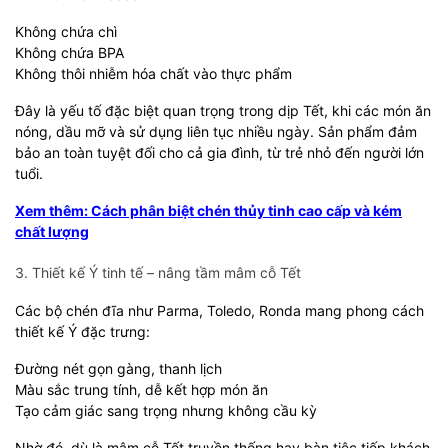
Không chứa chì
Không chứa BPA
Không thôi nhiễm hóa chất vào thực phẩm
Đây là yếu tố đặc biệt quan trọng trong dịp Tết, khi các món ăn
nóng, dầu mỡ và sử dụng liên tục nhiều ngày. Sản phẩm đảm
bảo an toàn tuyệt đối cho cả gia đình, từ trẻ nhỏ đến người lớn
tuổi.
Xem thêm: Cách phân biệt chén thủy tinh cao cấp và kém
chất lượng
3. Thiết kế Ý tinh tế – nâng tầm mâm cỗ Tết
Các bộ chén đĩa như Parma, Toledo, Ronda mang phong cách
thiết kế Ý đặc trưng:
Đường nét gọn gàng, thanh lịch
Màu sắc trung tính, dễ kết hợp món ăn
Tạo cảm giác sang trọng nhưng không cầu kỳ
Nhờ đó, dù là mâm cỗ Tết truyền thống hay bàn tiệc tiếp khách