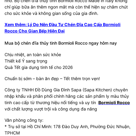
nhớ. Bộ chén đĩa thủy tinh Bormioli Rocco Made in Italy không
chỉ giúp bữa ăn thêm ngon mắt mà còn thể hiện sự chăm chút
cho sức khỏe và không gian sống của gia đình.
Xem thêm: Lý Do Nên Đầu Tư Chén Đĩa Cao Cấp Bormioli
Rocco Cho Gian Bếp Hiện Đại
Mua bộ chén đĩa thủy tinh Bormioli Rocco ngay hôm nay
Chịu nhiệt, an toàn sức khỏe
Thiết kế Ý sang trọng
Quà Tết gia dụng tinh tế cho 2026
Chuẩn bị sớm – bàn ăn đẹp – Tết thêm trọn vẹn!
Công ty TNHH Đồ Dùng Gia Đình Sapa (Sapa Kitchen) chuyên
nhập khẩu và phân phối chính hãng các sản phẩm ly màu thủy
tinh cao cấp từ thương hiệu nổi tiếng và uy tín
Bormioli Rocco
với chất lượng vượt trội và công dụng đa năng
Văn phòng công ty:
* Trụ sở tại Hồ Chí Minh: 178 Đào Duy Anh, Phường Đức Nhuận,
TPHCM