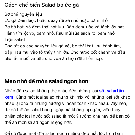
Cách chế biến Salad bơ ức gà
Sơ chế nguyên liệu
Ức gà đem luộc hoặc quay rồi xé nhỏ hoặc băm nhỏ.
Bơ bỏ hạt, vỏ đem thái hạt lựu. Bắp đem luộc và tách lấy hạt.
Hành tím lột vỏ, băm nhỏ. Rau mùi rửa sạch rồi băm nhỏ.
Trộn salad
Cho tất cả các nguyên liệu gà xé, bơ thái hạt lựu, hành tím,
bắp, rau mùi vào tô thủy tinh lớn. Cho nước cốt chanh và dầu
oliu rắc muối và tiêu cho vừa ăn trộn đều hỗn hợp.
Mẹo nhỏ để món salad ngon hơn:
Nhắc đến salad không thể nhắc đến những loại
sốt salad ăn
kèm
. Cùng một loại salad nhưng khi mix với những loại sốt khác
nhau lại cho ra những hương vị hoàn toàn khác nhau. Vậy nên,
để có thể ăn salad hàng ngày mà không bị ngán, việc thay
phiên các loại nước sốt salad là một ý tưởng khá hay để bạn có
thể ăn món salad ngon miệng hơn.
Để có được một đĩa salad ngon miệng đẹp mắt lúc trộn bạn