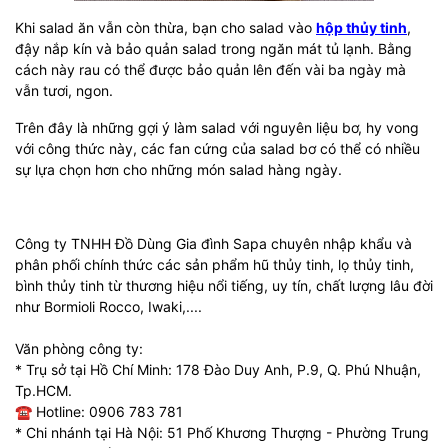
Khi salad ăn vẫn còn thừa, bạn cho salad vào
hộp thủy tinh
,
đậy nắp kín và bảo quản salad trong ngăn mát tủ lạnh. Bằng
cách này rau có thể được bảo quản lên đến vài ba ngày mà
vẫn tươi, ngon.
Trên đây là những gợi ý làm salad với nguyên liệu bơ, hy vong
với công thức này, các fan cứng của salad bơ có thể có nhiều
sự lựa chọn hơn cho những món salad hàng ngày.
Công ty TNHH Đồ Dùng Gia đình Sapa chuyên nhập khẩu và
phân phối chính thức các sản phẩm hũ thủy tinh, lọ thủy tinh,
bình thủy tinh từ thương hiệu nổi tiếng, uy tín, chất lượng lâu đời
như Bormioli Rocco, Iwaki,....
Văn phòng công ty:
* Trụ sở tại Hồ Chí Minh: 178 Đào Duy Anh, P.9, Q. Phú Nhuận,
Tp.HCM.
☎ Hotline: 0906 783 781
* Chi nhánh tại Hà Nội: 51 Phố Khương Thượng - Phường Trung