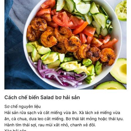
Cách chế biến Salad bơ hải sản
Sơ chế nguyên liệu
Hải sản rửa sạch và cắt miếng vừa ăn. Xà lách xé miếng vừa
ăn, cà chua, dưa leo cắt miếng. Bơ thái lát mỏng hoặc thái lựu.
Hành tím thái sợi, rau mùi xắt nhỏ, chanh xẻ đôi.
Xào hải sản