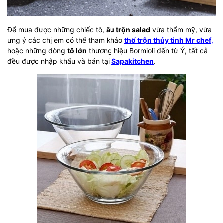
Để mua được những chiếc tô,
âu trộn salad
vừa thẩm mỹ, vừa
ưng ý các chị em có thể tham khảo
thố trộn thủy tinh Mr chef
,
hoặc những dòng
tô lớn
thương hiệu Bormioli đến từ Ý, tất cả
đều được nhập khẩu và bán tại
Sapakitchen
.