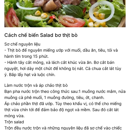
Cách chế biến Salad bơ thịt bò
Sơ chế nguyên liệu
- Thịt bò để nguyên miếng ướp với muối, dầu ăn, tiêu, tỏi và
hành tím trong 15 phút.
- Hành tây cắt mỏng, xà lách cắt khúc vừa ăn. Bơ cắt bán
nguyệt, hơi dày một chút để không bị nát. Cà chua cắt lát tùy
ý. Bắp lấy hạt và luộc chín.
Làm nước trộn và áp chảo thịt bò
Bạn pha nước trộn theo công thức sau:1 muỗng nước mắm, nửa
muỗng cà phê muối, 1 muỗng đường, tiêu, ớt, chanh.
Áp chảo phần thịt đã ướp. Tùy theo khẩu vị, có thể cho miếng
thịt vừa chín tới để đảm bảo độ ngọt và mềm. Sau đó cắt lát
mỏng vừa.
Trộn salad
Trộn đều nước trộn và những nguyên liệu đã sơ chế vào chiếc