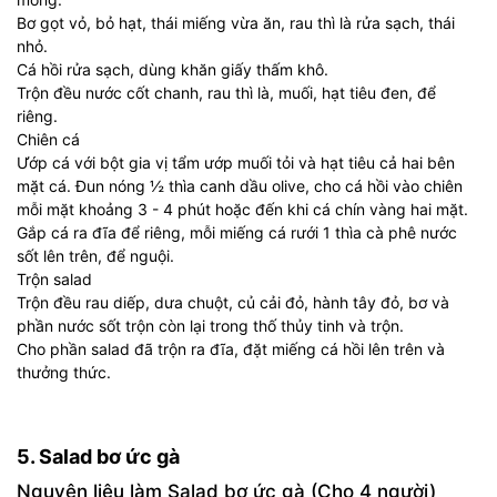
Bơ gọt vỏ, bỏ hạt, thái miếng vừa ăn, rau thì là rửa sạch, thái
nhỏ.
Cá hồi rửa sạch, dùng khăn giấy thấm khô.
Trộn đều nước cốt chanh, rau thì là, muối, hạt tiêu đen, để
riêng.
Chiên cá
Ướp cá với bột gia vị tẩm ướp muối tỏi và hạt tiêu cả hai bên
mặt cá. Đun nóng ½ thìa canh dầu olive, cho cá hồi vào chiên
mỗi mặt khoảng 3 - 4 phút hoặc đến khi cá chín vàng hai mặt.
Gắp cá ra đĩa để riêng, mỗi miếng cá rưới 1 thìa cà phê nước
sốt lên trên, để nguội.
Trộn salad
Trộn đều rau diếp, dưa chuột, củ cải đỏ, hành tây đỏ, bơ và
phần nước sốt trộn còn lại trong thố thủy tinh và trộn.
Cho phần salad đã trộn ra đĩa, đặt miếng cá hồi lên trên và
thưởng thức.
5. Salad bơ ức gà
Nguyên liệu làm Salad bơ ức gà (Cho 4 người)