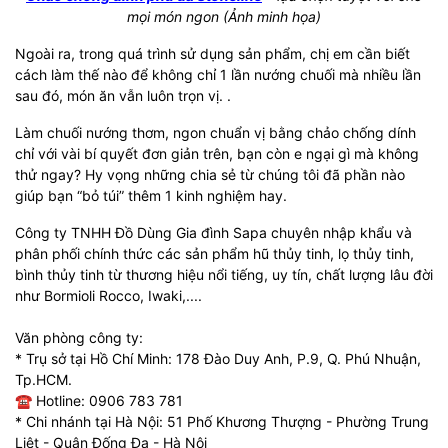
mọi món ngon (Ảnh minh họa)
Ngoài ra, trong quá trình sử dụng sản phẩm, chị em cần biết
cách làm thế nào để không chỉ 1 lần nướng chuối mà nhiều lần
sau đó, món ăn vẫn luôn trọn vị. .
Làm chuối nướng thơm, ngon chuẩn vị bằng chảo chống dính
chỉ với vài bí quyết đơn giản trên, bạn còn e ngại gì mà không
thử ngay? Hy vọng những chia sẻ từ chúng tôi đã phần nào
giúp bạn “bỏ túi” thêm 1 kinh nghiệm hay.
Công ty TNHH Đồ Dùng Gia đình Sapa chuyên nhập khẩu và
phân phối chính thức các sản phẩm hũ thủy tinh, lọ thủy tinh,
bình thủy tinh từ thương hiệu nổi tiếng, uy tín, chất lượng lâu đời
như Bormioli Rocco, Iwaki,....
Văn phòng công ty:
* Trụ sở tại Hồ Chí Minh: 178 Đào Duy Anh, P.9, Q. Phú Nhuận,
Tp.HCM.
☎ Hotline: 0906 783 781
* Chi nhánh tại Hà Nội: 51 Phố Khương Thượng - Phường Trung
Liệt - Quận Đống Đa - Hà Nội