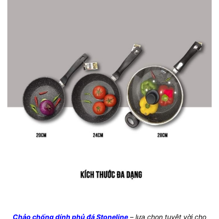
Chảo chống dính phủ đá Stoneline
– lựa chọn tuyệt vời cho