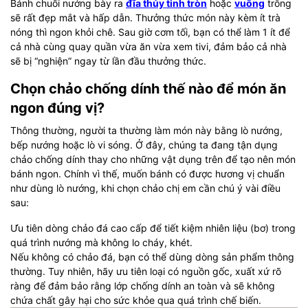
Bánh chuối nướng bày ra
đĩa thủy tinh tròn
hoặc
vuông
trông
sẽ rất đẹp mắt và hấp dẫn. Thưởng thức món này kèm ít trà
nóng thì ngon khỏi chê. Sau giờ cơm tối, bạn có thể làm 1 ít để
cả nhà cùng quay quần vừa ăn vừa xem tivi, đảm bảo cả nhà
sẽ bị “nghiện” ngay từ lần đầu thưởng thức.
Chọn chảo chống dính thế nào để món ăn
ngon đúng vị?
Thông thường, người ta thường làm món này bằng lò nướng,
bếp nướng hoặc lò vi sóng. Ở đây, chúng ta đang tận dụng
chảo chống dính thay cho những vật dụng trên để tạo nên món
bánh ngon. Chính vì thế, muốn bánh có được hương vị chuẩn
như dùng lò nướng, khi chọn chảo chị em cần chú ý vài điều
sau:
Ưu tiên dòng chảo đá cao cấp để tiết kiệm nhiên liệu (bơ) trong
quá trình nướng mà không lo cháy, khét.
Nếu không có chảo đá, bạn có thể dùng dòng sản phẩm thông
thường. Tuy nhiên, hãy ưu tiên loại có nguồn gốc, xuất xứ rõ
ràng để đảm bảo rằng lớp chống dính an toàn và sẽ không
chứa chất gây hại cho sức khỏe qua quá trình chế biến.