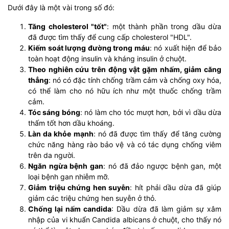
Dưới đây là một vài trong số đó:
Tăng cholesterol "tốt"
: một thành phần trong dầu dừa
đã được tìm thấy để cung cấp cholesterol "HDL".
Kiếm soát lượng đường trong máu
: nó xuất hiện để bảo
toàn hoạt động insulin và kháng insulin ở chuột.
Theo nghiên cứu trên động vật gặm nhấm, giảm căng
thẳng
: nó có đặc tính chống trầm cảm và chống oxy hóa,
có thể làm cho nó hữu ích như một thuốc chống trầm
cảm.
Tóc sáng bóng
: nó làm cho tóc mượt hơn, bởi vì dầu dừa
thấm tốt hơn dầu khoáng.
Làn da khỏe mạnh
: nó đã được tìm thấy để tăng cường
chức năng hàng rào bảo vệ và có tác dụng chống viêm
trên da người.
Ngăn ngừa bệnh gan
: nó đã đảo ngược bệnh gan, một
loại bệnh gan nhiễm mỡ.
Giảm triệu chứng hen suyễn
: hít phải dầu dừa đã giúp
giảm các triệu chứng hen suyễn ở thỏ.
Chống lại nấm candida
: Dầu dừa đã làm giảm sự xâm
nhập của vi khuẩn Candida albicans ở chuột, cho thấy nó