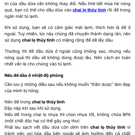
trị của dầu dừa vẫn không thay đổi. Nếu thời tiết mùa hè nóng
quá, bạn có thể cho dầu dừa vào
chai lọ thủy tinh
rồi để trong
ngăn mát tủ lạnh.
Khi sử dụng, bạn sẽ có cảm giác mát lạnh, thích hơn là để ở
ngoài. Tuy nhiên, lúc này chúng đã chuyển thành dạng rắn, nên
sử dụng
chai lọ thủy tinh
có miệng rộng để dễ lấy dầu.
Thường thì để dầu dừa ở ngoài cũng không sao, nhưng nếu
nóng quá thì dầu sẽ không dùng được lâu. Nên cách an toàn
nhất vẫn là cho chúng vào tủ lạnh.
Nếu để dầu ở nhiệt độ phòng
Cần lưu ý những điều sau nếu không muốn “thần dược” làm đẹp
của mình bị hỏng:
Nên để trong
chai lọ thủy tinh
Đậy nắp kín sau khi sử dụng
Nếu để trong chai lọ nhựa thì chọn nhựa tốt, không chứa BPA
(một chất độc hại có thể gây ung thư)
Phải lau sạch vết dầu dừa còn dính trên
chai lọ thủy tinh
vì
tránh việc oxi hóa dầu bên ngoài sẽ ảnh hưởng đến cả chất