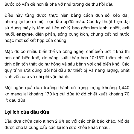
Bước có vấn đề hơn là phá vỡ nhũ tương để thu hồi dầu.
Điều này từng được thực hiện bằng cách đun sôi kéo dài,
nhưng lại tạo ra một loại dầu bị đổi màu. Các kỹ thuật hiện đại
sử dụng máy ly tâm và tiền xử lý bao gồm làm lạnh, nhiệt, axit
muối,
enzyme
, điện phân, sóng xung kích, chưng cất hơi nước
hoặc một số kết hợp của chúng.
Mặc dù có nhiều biến thế và công nghệ, chế biến ướt ít khả thi
hơn chế biến khô, do năng suất thấp hơn 10-15% thậm chí có
tính đến tổn thất do hư hỏng và sâu bệnh với chế biến khô. Các
quy trình ướt cũng đòi hỏi đầu tư thiết bị và năng lượng, phát
sinh vốn cao và chi phí vận hành.
Một ngàn quả dừa trưởng thành có trọng lượng khoảng 1,440
kg mang lại khoảng 170 kg cùi dừa từ đó chiết xuất khoảng 70
lít dầu dừa.
Lợi ích của dầu dừa
Dầu dừa chứa calo ít hơn 2.6% so với các chất béo khác. Nó đã
được cho là cung cấp các lợi ích sức khỏe khác nhau.