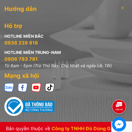
Hướng dẫn
Hỗ trợ
HOTLINE MIỀN BẮC
0936 239 818
HOTLINE MIỀN TRUNG-NAM
0906 783 781
Từ 8am - 5pm (Trừ Thứ Bảy, Chủ Nhật và ngày Lễ, Tết)
Mạng xã hội
Bản quyền thuộc về
Công ty TNHH Đồ Dùng Gia Đình