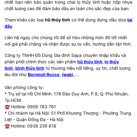
nhất bạn nên bảo quản trong chai lọ thủy tinh hoặc hộp nhựa
chất lượng cao để đảm bảo dầu an toàn cho sắc đẹp của bạn.
Tham khảo các loại
hũ thủy tinh
có thể dùng đựng dầu dừa
tại
đây
.
Liên hệ ngay cho chúng tôi để sở hữu những món đồ tốt nhất
với giá phải chăng và nhận được sự tư vấn, hướng dẫn tận tình.
Công ty TNHH Đồ Dùng Gia đình Sapa chuyên nhập khẩu và
phân phối chính thức các sản phẩm
hũ thủy tinh
,
lọ thủy
tinh
,
bình thủy tinh
từ thương hiệu nổi tiếng, uy tín, chất lượng
lâu đời như
Bormioli Rocco
,
Iwaki
,....
Văn phòng công ty:
* Trụ sở tại Hồ Chí Minh: 178 Đào Duy Anh, P.9, Q. Phú Nhuận,
Tp.HCM.
☎ Hotline: 0906 783 781
* Chi nhánh tại Hà Nội: 51 Phố Khương Thượng - Phường Trung
Liệt - Quận Đống Đa - Hà Nội
☎ Hotline: 0936 239 818