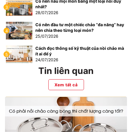
Có nên nấu mọi món bằng một loại nồi duy
nhất?
3
28/07/2026
Có nên đầu tư một chiếc chảo “đa năng” hay
nên chia theo từng loại món?
4
25/07/2026
Cách đọc thông số kỹ thuật của nồi chảo mà
ít ai để ý
5
24/07/2026
Tin liên quan
Xem tất cả