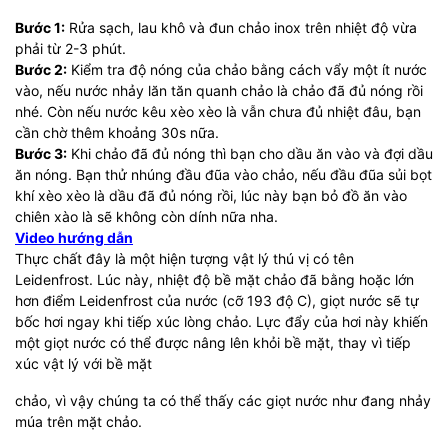
Bước 1:
Rửa sạch, lau khô và đun chảo inox trên nhiệt độ vừa
phải từ 2-3 phút.
Bước 2:
Kiểm tra độ nóng của chảo bằng cách vẩy một ít nước
vào, nếu nước nhảy lăn tăn quanh chảo là chảo đã đủ nóng rồi
nhé. Còn nếu nước kêu xèo xèo là vẫn chưa đủ nhiệt đâu, bạn
cần chờ thêm khoảng 30s nữa.
Bước 3:
Khi chảo đã đủ nóng thì bạn cho dầu ăn vào và đợi dầu
ăn nóng. Bạn thử nhúng đầu đũa vào chảo, nếu đầu đũa sủi bọt
khí xèo xèo là dầu đã đủ nóng rồi, lúc này bạn bỏ đồ ăn vào
chiên xào là sẽ không còn dính nữa nha.
Video hướng dẫn
Thực chất đây là một hiện tượng vật lý thú vị có tên
Leidenfrost. Lúc này, nhiệt độ bề mặt chảo đã bằng hoặc lớn
hơn điểm Leidenfrost của nước (cỡ 193 độ C), giọt nước sẽ tự
bốc hơi ngay khi tiếp xúc lòng chảo. Lực đẩy của hơi này khiến
một giọt nước có thể được nâng lên khỏi bề mặt, thay vì tiếp
xúc vật lý với bề mặt
chảo, vì vậy chúng ta có thể thấy các giọt nước như đang nhảy
múa trên mặt chảo.