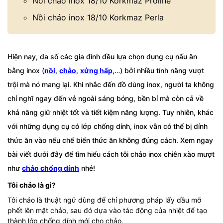
Nồi chảo inox 18/10 Korkmaz Proline
Nồi chảo inox 18/10 Korkmaz Perla
Hiện nay, đa số các gia đình đều lựa chọn dụng cụ nấu ăn
bằng inox (
nồi
,
chảo
,
xửng hấp
,…) bởi nhiều tính năng vượt
trội mà nó mang lại. Khi nhắc đến đồ dùng inox, người ta không
chỉ nghĩ ngay đến vẻ ngoài sáng bóng, bền bỉ mà còn cả về
khả năng giữ nhiệt tốt và tiết kiệm năng lượng. Tuy nhiên, khác
với những dụng cụ có lớp chống dính, inox vẫn có thể bị dính
thức ăn vào nếu chế biến thức ăn không đúng cách. Xem ngay
bài viết dưới đây để tìm hiểu cách tôi chảo inox chiên xào mượt
như
chảo chống dính
nhé!
Tôi chảo là gì?
Tôi chảo là thuật ngữ dùng để chỉ phương pháp lấy dầu mỡ
phết lên mặt chảo, sau đó dựa vào tác động của nhiệt để tạo
thành lớp chống dính mới cho chảo.