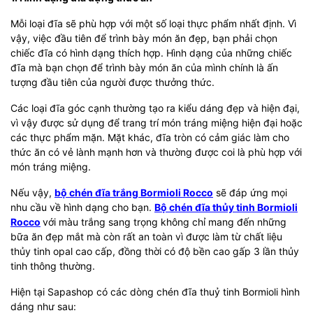
Mỗi loại đĩa sẽ phù hợp với một số loại thực phẩm nhất định. Vì
vậy, việc đầu tiên để trình bày món ăn đẹp, bạn phải chọn
chiếc đĩa có hình dạng thích hợp. Hình dạng của những chiếc
đĩa mà bạn chọn để trình bày món ăn của mình chính là ấn
tượng đầu tiên của người được thưởng thức.
Các loại đĩa góc cạnh thường tạo ra kiểu dáng đẹp và hiện đại,
vì vậy được sử dụng để trang trí món tráng miệng hiện đại hoặc
các thực phẩm mặn. Mặt khác, đĩa tròn có cảm giác làm cho
thức ăn có vẻ lành mạnh hơn và thường được coi là phù hợp với
món tráng miệng.
Nếu vậy,
bộ chén đĩa trắng Bormioli Rocco
sẽ đáp ứng mọi
nhu cầu về hình dạng cho bạn.
Bộ chén đĩa thủy tinh Bormioli
Rocco
với màu trắng sang trọng không chỉ mang đến những
bữa ăn đẹp mắt mà còn rất an toàn vì được làm từ chất liệu
thủy tinh opal cao cấp, đồng thời có độ bền cao gấp 3 lần thủy
tinh thông thường.
Hiện tại Sapashop có các dòng chén đĩa thuỷ tinh Bormioli hình
dáng như sau: