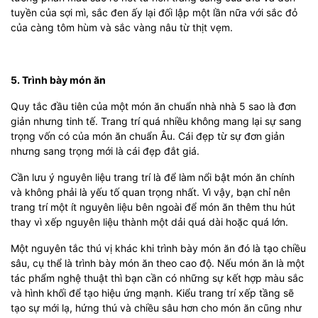
tuyền của sợi mì, sắc đen ấy lại đối lập một lần nữa với sắc đỏ
của càng tôm hùm và sắc vàng nâu từ thịt vẹm.
5. Trình bày món ăn
Quy tắc đầu tiên của một món ăn chuẩn nhà nhà 5 sao là đơn
giản nhưng tinh tế. Trang trí quá nhiều không mang lại sự sang
trọng vốn có của món ăn chuẩn Âu. Cái đẹp từ sự đơn giản
nhưng sang trọng mới là cái đẹp đắt giá.
Cần lưu ý nguyên liệu trang trí là để làm nổi bật món ăn chính
và không phải là yếu tố quan trọng nhất. Vì vậy, bạn chỉ nên
trang trí một ít nguyên liệu bên ngoài để món ăn thêm thu hút
thay vì xếp nguyên liệu thành một dải quá dài hoặc quá lớn.
Một nguyên tắc thú vị khác khi trình bày món ăn đó là tạo chiều
sâu, cụ thể là trình bày món ăn theo cao độ. Nếu món ăn là một
tác phẩm nghệ thuật thì bạn cần có những sự kết hợp màu sắc
và hình khối để tạo hiệu ứng mạnh. Kiểu trang trí xếp tầng sẽ
tạo sự mới lạ, hứng thú và chiều sâu hơn cho món ăn cũng như