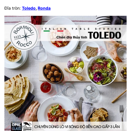
Đĩa tròn:
Toledo
,
Ronda