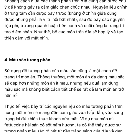
Khoảng cách giữa các thành phần trên đĩa cũng cần được chú
ý để không gây ra cảm giác chen chúc nhau. Nguyên liệu chính
ở trung tâm cần được bày trước (không ở chính giữa cũng
được nhưng phải là vị trí nổi bật nhất), sau đó bày các nguyên
liệu phụ ở xung quanh hoặc bên cạnh và cuối cùng là trang trí
tạo điểm nhấn. Như thế, bố cục món trên đĩa sẽ hợp lý và tạo
thiện cảm với mắt nhìn.
4. Màu sắc tương phản
Sử dụng độ tương phản của màu sắc cũng là một cách để
trang trí món ăn. Thông thường, một món ăn đa dạng màu sắc
sẽ đẹp hơn những món ăn ít màu, nhưng nếu quá lạm dụng
màu sắc mà không biết cách tiết chế sẽ rất dễ làm món ăn trở
nên rối.
Thực tế, việc bày trí các nguyên liệu có màu tương phản trên
cùng một món sẽ mang đến cảm giác vừa hấp dẫn, vừa sang
trọng lại đủ khiến thực khách vừa mắt. Ví dụ như món mì
fettuccine hải sản có sốt nấm hương, ta có thể thấy được sự
tương phản màu sắc rõ nét từ nền trắng sáng của đĩa và đen