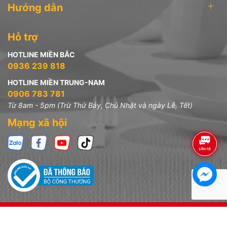
Hướng dẫn
Hỗ trợ
HOTLINE MIỀN BẮC
0936 239 818
HOTLINE MIỀN TRUNG-NAM
0906 783 781
Từ 8am - 5pm (Trừ Thứ Bảy, Chủ Nhật và ngày Lễ, Tết)
Mạng xã hội
Bản quyền thuộc về
Công ty TNHH Đồ Dùng Gia Đình
Sa Pa - MST: 0304918151
.