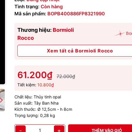
Tình trạng:
Còn hàng
Mã sản phẩm:
BOPB400886FP8321990
Thương hiệu:
Bormioli
Rocco
Xem tất cả Bormioli Rocco
61.200₫
72.000₫
Tiết kiệm:
10.800₫
Chất liệu: Thủy tinh opal
Sản xuất: Tây Ban Nha
Kích thước: Ø 12,5cm - h 8cm
Trọng lượng: 0,28 kg
-
+
THÊM VÀO GIỎ