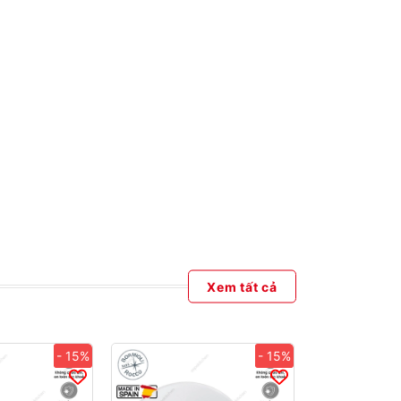
Xem tất cả
- 15%
- 15%