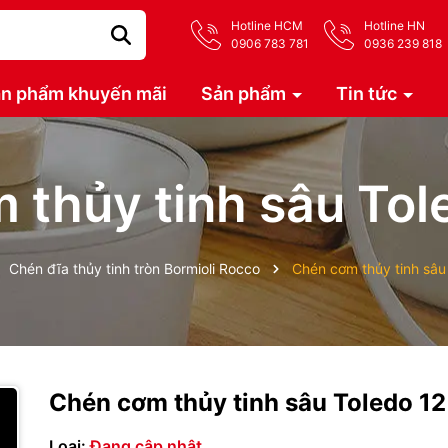
Hotline HCM
Hotline HN
0906 783 781
0936 239 818
n phẩm khuyến mãi
Sản phẩm
Tin tức
 thủy tinh sâu Tol
Chén đĩa thủy tinh tròn Bormioli Rocco
Chén cơm thủy tinh sâu
Chén cơm thủy tinh sâu Toledo 1
Loại:
Đang cập nhật