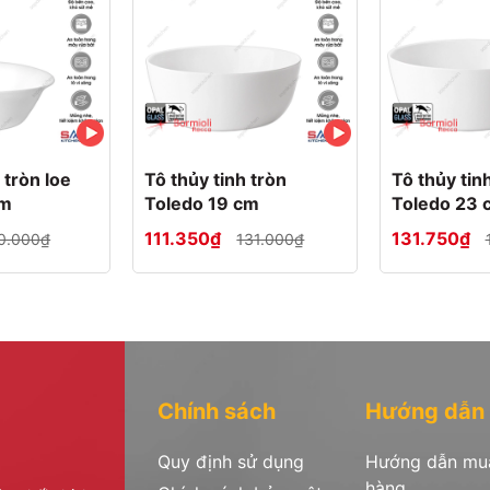
 tròn loe
Tô thủy tinh tròn
Tô thủy tinh
cm
Toledo 19 cm
Toledo 23 
111.350₫
131.750₫
0.000₫
131.000₫
Chính sách
Hướng dẫn
Quy định sử dụng
Hướng dẫn mu
hàng