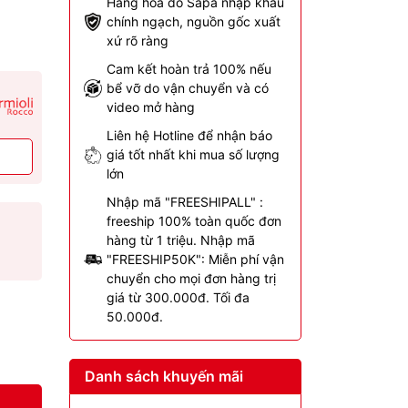
Hàng hóa do Sapa nhập khẩu
chính ngạch, nguồn gốc xuất
xứ rõ ràng
Cam kết hoàn trả 100% nếu
bể vỡ do vận chuyển và có
video mở hàng
Liên hệ Hotline để nhận báo
giá tốt nhất khi mua số lượng
lớn
Nhập mã "FREESHIPALL" :
freeship 100% toàn quốc đơn
hàng từ 1 triệu. Nhập mã
"FREESHIP50K": Miễn phí vận
chuyển cho mọi đơn hàng trị
giá từ 300.000đ. Tối đa
50.000đ.
Danh sách khuyến mãi