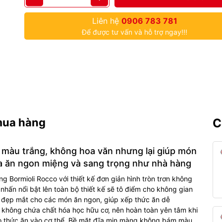
Liên hệ
0906 783 781
Để được tư vấn và hỗ trợ ngay!!!
mua hàng
C
ế màu trắng, không hoa văn nhưng lại giúp món
a ăn ngon miệng và sang trọng như nhà hàng
g Bormioli Rocco với thiết kế đơn giản hình tròn trơn không
m nhấn nổi bật lên toàn bộ thiết kế sẽ tô điểm cho không gian
 đẹp mắt cho các món ăn ngon, giúp xếp thức ăn dễ
n không chứa chất hóa học hữu cơ, nên hoàn toàn yên tâm khi
heo thức ăn vào cơ thể. Bề mặt đĩa mịn màng không bám màu