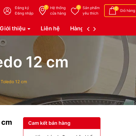
7
0
Đăng ký
Hệ thống
Sản phẩm
0
Giỏ hàng
Đăng nhập
cửa hàng
yêu thích
Giới thiệu
Liên hệ
Hàng đặt trước (Coming 
edo 12 cm
 Toledo 12 cm
2 cm
Cam kết bán hàng