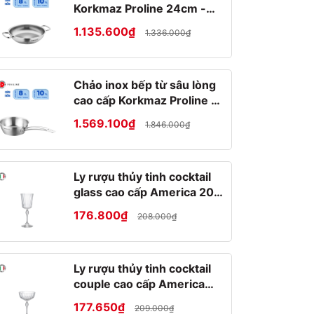
Korkmaz Proline 24cm -
A1192
1.135.600₫
1.336.000₫
Chảo inox bếp từ sâu lòng
cao cấp Korkmaz Proline 2
lít - Ø20x7cm - A1175
1.569.100₫
1.846.000₫
Ly rượu thủy tinh cocktail
glass cao cấp America 20s
25cl
176.800₫
208.000₫
Ly rượu thủy tinh cocktail
couple cao cấp America
20s 22cl
177.650₫
209.000₫