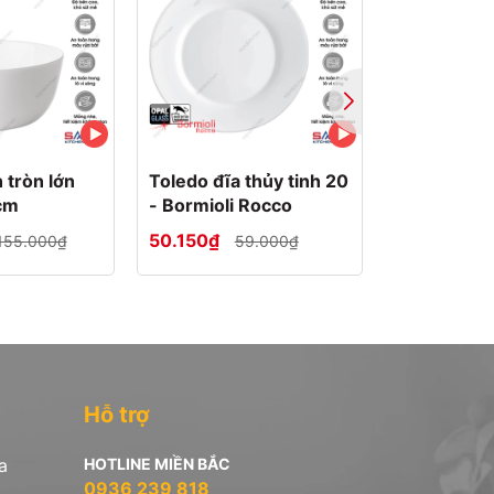
 tròn lớn
Toledo đĩa thủy tinh 20
Toledo đĩa
cm
- Bormioli Rocco
tinh 23 - B
Rocco
50.150₫
63.750₫
155.000₫
59.000₫
Hỗ trợ
a
HOTLINE MIỀN BẮC
0936 239 818