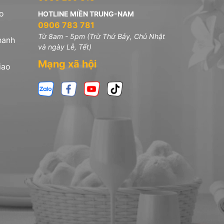
o
HOTLINE MIỀN TRUNG-NAM
0906 783 781
Từ 8am - 5pm (Trừ Thứ Bảy, Chủ Nhật
hanh
và ngày Lễ, Tết)
Mạng xã hội
iao