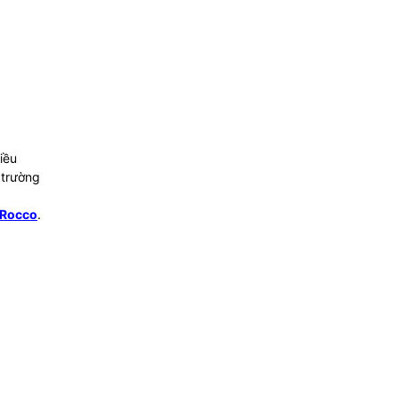
iều
 trường
 Rocco
.