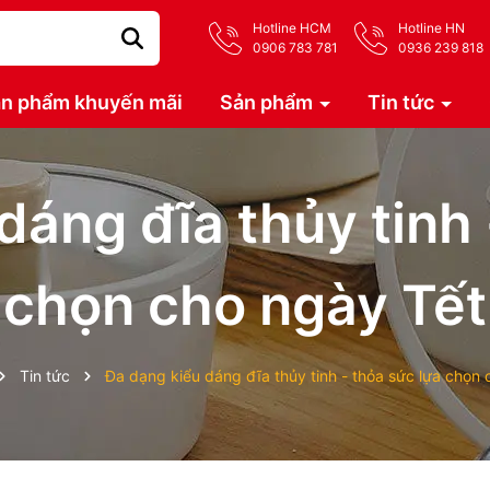
Hotline HCM
Hotline HN
0906 783 781
0936 239 818
n phẩm khuyến mãi
Sản phẩm
Tin tức
dáng đĩa thủy tinh 
chọn cho ngày Tết
Tin tức
Đa dạng kiểu dáng đĩa thủy tinh - thỏa sức lựa chọn 