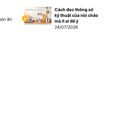
Cách đọc thông số
kỹ thuật của nồi chảo
5
món ăn
mà ít ai để ý
24/07/2026