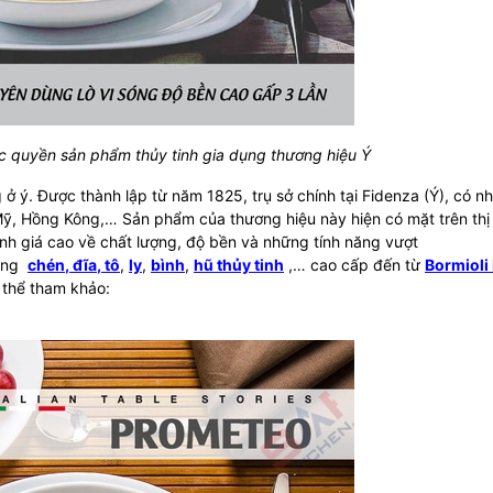
c quyền sản phẩm thủy tinh gia dụng thương hiệu Ý
ở ý. Được thành lập từ năm 1825, trụ sở chính tại Fidenza (Ý), có nh
ỹ, Hồng Kông,… Sản phẩm của thương hiệu này hiện có mặt trên thị
nh giá cao về chất lượng, độ bền và những tính năng vượt
dòng
chén
,
đĩa
,
tô
,
ly
,
bình
,
hũ thủy tinh
,… cao cấp đến từ
Bormioli
 thể tham khảo: