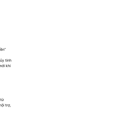
iền”
ủy tinh
ới khi
 từ
ội trợ,