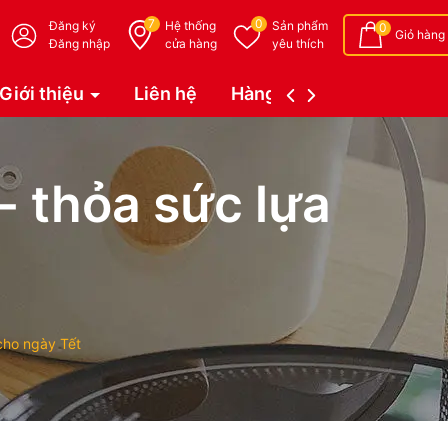
7
0
Đăng ký
Hệ thống
Sản phẩm
0
Giỏ hàng
Đăng nhập
cửa hàng
yêu thích
Giới thiệu
Liên hệ
Hàng đặt trước (Coming 
- thỏa sức lựa
cho ngày Tết