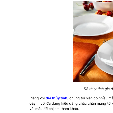
Đồ thủy tinh gia
Riêng với
đĩa thủy tinh
, chúng tôi hiện có nhiều 
cây
,… với đa dạng kiểu dáng chắc chắn mang tới c
vài mẫu để chị em tham khảo.