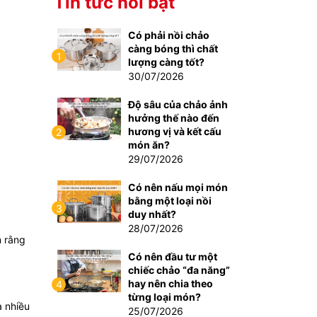
Tin tức nổi bật
Có phải nồi chảo
càng bóng thì chất
1
lượng càng tốt?
30/07/2026
Độ sâu của chảo ảnh
hưởng thế nào đến
hương vị và kết cấu
2
món ăn?
29/07/2026
Có nên nấu mọi món
bằng một loại nồi
3
duy nhất?
28/07/2026
n rằng
Có nên đầu tư một
chiếc chảo “đa năng”
hay nên chia theo
4
từng loại món?
a nhiều
25/07/2026