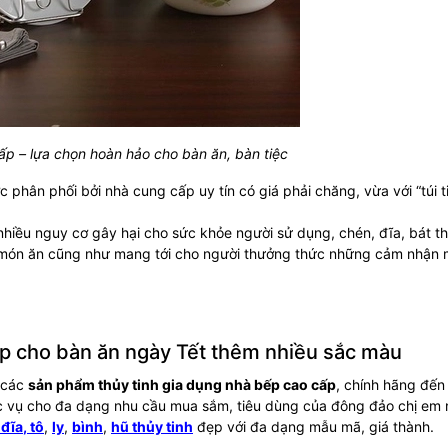
cấp – lựa chọn hoàn hảo cho bàn ăn, bàn tiệc
phân phối bởi nhà cung cấp uy tín có giá phải chăng, vừa với “túi t
iều nguy cơ gây hại cho sức khỏe người sử dụng, chén, đĩa, bát th
a món ăn cũng như mang tới cho người thưởng thức những cảm nhận m
ẹp cho bàn ăn ngày Tết thêm nhiều sắc màu
n các
sản phẩm thủy tinh gia dụng nhà bếp cao cấp
, chính hãng đến
ục vụ cho đa dạng nhu cầu mua sắm, tiêu dùng của đông đảo chị em n
,
đĩa
,
tô
,
ly
,
bình
,
hũ thủy tinh
đẹp với đa dạng mẫu mã, giá thành.