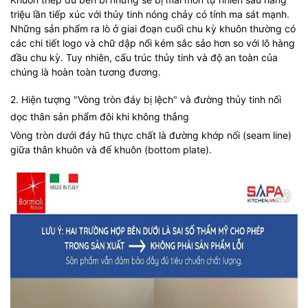
triệu lần tiếp xúc với thủy tinh nóng chảy có tính ma sát mạnh.
Những sản phẩm ra lò ở giai đoạn cuối chu kỳ khuôn thường có
các chi tiết logo và chữ dập nổi kém sắc sảo hơn so với lô hàng
đầu chu kỳ. Tuy nhiên, cấu trúc thủy tinh và độ an toàn của
chúng là hoàn toàn tương đương.
2. Hiện tượng "Vòng tròn đáy bị lệch" và đường thủy tinh nối
dọc thân sản phẩm đôi khi không thẳng
Vòng tròn dưới đáy hũ thực chất là đường khớp nối (seam line)
giữa thân khuôn và đế khuôn (bottom plate).