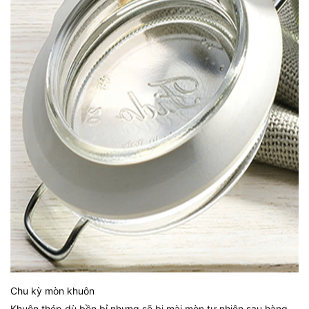
Chu kỳ mòn khuôn
Khuôn thép dù bền bỉ nhưng sẽ bị mài mòn tự nhiên sau hàng