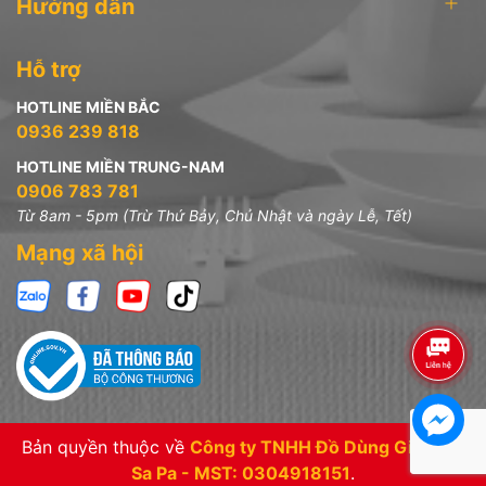
Hướng dẫn
Hỗ trợ
HOTLINE MIỀN BẮC
0936 239 818
HOTLINE MIỀN TRUNG-NAM
0906 783 781
Từ 8am - 5pm (Trừ Thứ Bảy, Chủ Nhật và ngày Lễ, Tết)
Mạng xã hội
Bản quyền thuộc về
Công ty TNHH Đồ Dùng Gia Đình
Sa Pa - MST: 0304918151
.