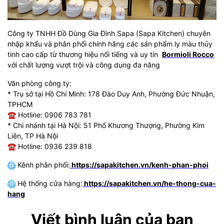
Công ty TNHH Đồ Dùng Gia Đình Sapa (Sapa Kitchen) chuyên
nhập khẩu và phân phối chính hãng các sản phẩm ly màu thủy
tinh cao cấp từ thương hiệu nổi tiếng và uy tín
Bormioli Rocco
với chất lượng vượt trội và công dụng đa năng
Văn phòng công ty:
* Trụ sở tại Hồ Chí Minh: 178 Đào Duy Anh, Phường Đức Nhuận,
TPHCM
☎
Hotline: 0906 783 781
* Chi nhánh tại Hà Nội: 51 Phố Khương Thượng, Phường Kim
Liên, TP Hà Nội
☎
Hotline: 0936 239 818
Kênh phân phối:
https://sapakitchen.vn/kenh-phan-phoi
Hệ thống cửa hàng:
https://sapakitchen.vn/he-thong-cua-
hang
Viết bình luận của bạn