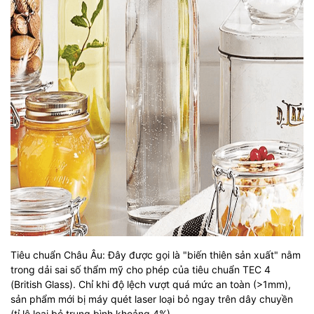
Tiêu chuẩn Châu Âu: Đây được gọi là "biến thiên sản xuất" nằm
trong dải sai số thẩm mỹ cho phép của tiêu chuẩn TEC 4
(British Glass). Chỉ khi độ lệch vượt quá mức an toàn (>1mm),
sản phẩm mới bị máy quét laser loại bỏ ngay trên dây chuyền
(tỉ lệ loại bỏ trung bình khoảng 4%).