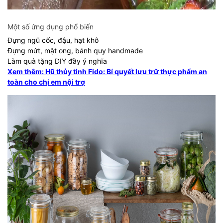
Một số ứng dụng phổ biến
Đựng ngũ cốc, đậu, hạt khô
Đựng mứt, mật ong, bánh quy handmade
Làm quà tặng DIY đầy ý nghĩa
Xem thêm: Hũ thủy tinh Fido: Bí quyết lưu trữ thực phẩm an
toàn cho chị em nội trợ