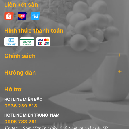
Hotline: 0906 783 781
Liên kết sàn
* Chi nhánh tại Hà Nội: 51 Phố Khương Thượng - Phường Trung
Liệt - Quận Đống Đa - Hà Nội
Hotline: 0936 239 818
Hình thức thanh toán
Chính sách
Hướng dẫn
Hỗ trợ
HOTLINE MIỀN BẮC
0936 239 818
HOTLINE MIỀN TRUNG-NAM
0906 783 781
Từ 8am - 5pm (Trừ Thứ Bảy, Chủ Nhật và ngày Lễ, Tết)