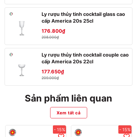
+ Hộp tròn 400ml: ∅10 x C9 cm
+ Hộp tròn cao 550ml: ∅10 x C12.3 cm
Ly rượu thủy tinh cocktail glass cao
+ Hộp tròn cao1000ml: ∅10 x C18.8 cm
cấp America 20s 25cl
+ Hộp tròn 550ml: ∅12.4 x C9.5 cm
176.800₫
+ Hộp tròn 1000ml: ∅12.4 x C13.7 cm
208.000₫
+ Hộp tròn 1450ml: ∅12.4 x C18 cm
Ly rượu thủy tinh cocktail couple cao
cấp America 20s 22cl
*THƯƠNG HIỆU IWAKI:
177.650₫
209.000₫
Sản phẩm liên quan
Iwaki - Thương hiệu Nhật - Chất lượng Nhật
Xem tất cả
Là thương hiệu ra đời năm 1883, thuộc sở hữu của Tập đoàn
Asahi Glass - Nhà sản xuất các sản phẩm thủy tinh lớn nhất thế
- 15%
- 15%
giới.