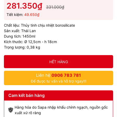
281.350₫
331.000₫
Tiết kiệm:
49.650₫
Chất liệu: Thủy tinh chịu nhiệt borosilicate
Sản xuất: Thái Lan
Dung tích: 1450ml
Kích thước: Ø 12,5cm - h 18cm
Trọng lượng: 0,38 kg
HẾT HÀNG
Liên hệ
0906 783 781
Để được tư vấn và hỗ trợ ngay!!!
Cam kết bán hàng
Hàng hóa do Sapa nhập khẩu chính ngạch, nguồn gốc
xuất xứ rõ ràng