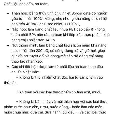
Chất liệu cao cấp, an toàn:
Thân hộp: bằng thủy tinh chịu nhiệt Borosilicate có nguồn
gốc tự nhiên 100%. Mỏng, nhẹ nhưng khả năng chịu nhiệt
cao đến 400oC, chịu sốc nhiệt -/+120oC,
Nắp hộp: làm bằng chất liệu nhựa PET cao cấp & không
chứa chất BPA nên rất an toàn khi tiếp xúc thực phẩm, khả
năng chịu nhiệt đến 140 o
Nút thông minh: làm bằng chất liệu silicon mềm khả năng
chịu nhiệt đến 200 oC, có công dụng xả và giữ hơi, giúp
giữ kín hơi tuyệt đối và đóng/mở nắp dễ dàng chỉ bằng
thao tác nhấn/kéo.
Các chi tiết hộp được làm từ chất liệu an toàn theo tiêu
chuẩn Nhật Bản:
+ Không bị thôi nhiễm chất độc hại từ sản phẩm vào
thức ăn.
+ An toàn với các loại thực phẩm có tính axit, muối.
+ Không bị bám màu và mùi thích hợp với các loại thực
phẩm nước như: cồn, rượu, nước dùng,…hoặc làm các món
muối chua như: dưa cải, dưa hành, củ kiệu,….và các loại thực