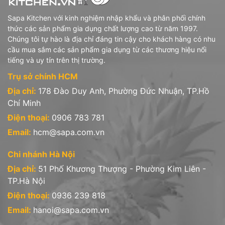
2 - Diva LaOpala (Ấn Độ): gồm các sản phẩm
Sapa Kitchen với kinh nghiệm nhập khẩu và phân phối chính
- Chén đĩa thủy tinh opal hoa văn
thức các sản phẩm gia dụng chất lượng cao từ năm 1997.
Chúng tôi tự hào là địa chỉ đáng tin cậy cho khách hàng có nhu
- Ly uống, tách đĩa trà thủy tinh
cầu mua sắm các sản phẩm gia dụng từ các thương hiệu nổi
3 - Iwaki (Nhật Bản): gồm các sản phẩm
tiếng và uy tín trên thị trường.
Trụ sở chính HCM
- Hũ hộp thủy tinh chịu nhiệt borosilicate
Địa chỉ:
178 Đào Duy Anh, Phường Đức Nhuận, TP.Hồ
- Bình nước, bình trà thủy tinh chịu nhiệt borosilicate
Chí Minh
4- Stoneline (Đức): sản phẩm Nồi chảo chống dính phủ đá thiên
Điện thoại:
0906 783 781
nhiên
Email:
hcm@sapa.com.vn
5- Sapata (Việt Nam): gồm sản phẩm hũ hộp, chai lọ thủy tinh
Chi nhánh Hà Nội
Địa chỉ:
51 Phố Khương Thượng - Phường Kim Liên -
TP.Hà Nội
Văn phòng công ty:
Điện thoại:
0936 239 818
* Trụ sở tại Hồ Chí Minh: 178 Đào Duy Anh, P.9, Q. Phú Nhuận,
Email:
hanoi@sapa.com.vn
Tp.HCM.