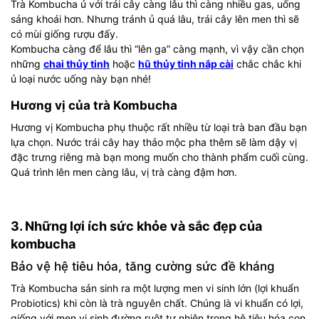
Trà Kombucha ủ với trái cây càng lâu thì càng nhiều gas, uống
sảng khoái hơn. Nhưng tránh ủ quá lâu, trái cây lên men thì sẽ
có mùi giống rượu đấy.
Kombucha càng để lâu thì “lên ga” càng mạnh, vì vậy cần chọn
những
chai thủy tinh
hoặc
hũ thủy tinh nắp cài
chắc chắc khi
ủ loại nước uống này bạn nhé!
Hương vị của trà Kombucha
Hương vị Kombucha phụ thuộc rất nhiều từ loại trà ban đầu bạn
lựa chọn. Nước trái cây hay thảo mộc pha thêm sẽ làm dậy vị
đặc trưng riêng mà bạn mong muốn cho thành phẩm cuối cùng.
Quá trình lên men càng lâu, vị trà càng đậm hơn.
3. Những lợi ích sức khỏe và sắc đẹp của
kombucha
Bảo vệ hệ tiêu hóa, tăng cường sức đề kháng
Trà Kombucha sản sinh ra một lượng men vi sinh lớn (lợi khuẩn
Probiotics) khi còn là trà nguyên chất. Chúng là vi khuẩn có lợi,
giống với men vi sinh đường ruột tự nhiên trong hệ tiêu hóa con