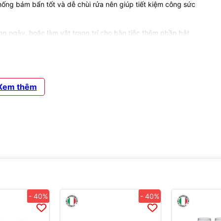
ống bám bẩn tốt và dễ chùi rửa nên giúp tiết kiệm công sức
g ngày, hoặc làm vật trang trí cho bàn tiệc thêm phần bắt
, lễ tết cũng rất sang trọng và lịch sự.
 Incontri
thủy tinh Incontri bởi chúng có những đặc điểm sau:
Xem thêm
t độc hại trong quá trình sử dụng.
hàng, trẻ trung.
ng dễ dàng sử dụng.
 cả các tiêu chuẩn khắt khe của châu Âu.
ẩm.
g, phản ảnh một cách trung thực màu thức uống.
- 40%
- 40%
 an toàn cho người dùng.