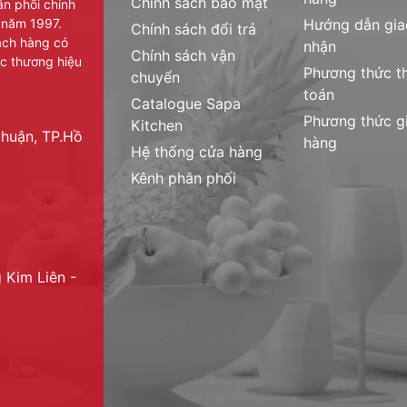
Chính sách bảo mật
ân phối chính
ên nhập khẩu và phân phối chính thức các sản
 năm 1997.
Hướng dẫn gia
Chính sách đổi trả
tiếng, uy tín, chất lượng lâu đời như:
hách hàng có
nhận
Chính sách vận
sản phẩm:
(Catalogue)
c thương hiệu
Phương thức t
chuyển
 loại
toán
Catalogue Sapa
Phương thức g
Kitchen
huận, TP.Hồ
hàng
Hệ thống cửa hàng
Kênh phân phối
hẩm
(Catalogue)
 Kim Liên -
Catalogue)
te