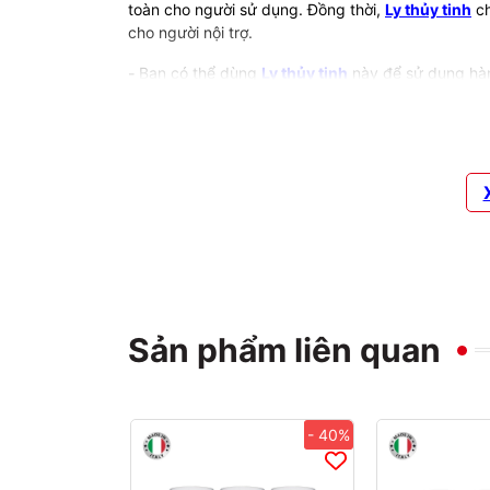
toàn cho người sử dụng. Đồng thời,
Ly thủy tinh
ch
cho người nội trợ.
-
Bạn có thể dùng
Ly thủy tinh
này để sử dụng hàn
mắt. Ngoài ra, chúng còn được dùng làm quà tân gia
Ưu điểm vượt trội của ly rượu thủy tinh
Bạn có thể hoàn toàn yên tâm khi sử dụng loại ly 
-
Sản phẩm Incontri không sản sinh ra các hóa chấ
-
Kiểu dáng đơn giản nhưng tinh tế, màu sắc nhẹ n
-
Thiết kế
Ly thủy tinh
vừa tay cầm giúp người dù
-
Sản xuất trên dây chuyền của Ý nên đáp ứng tất
Sản phẩm liên quan
-
Ly thủy tinh
không hấp thụ mùi và màu thực ph
-
Màu trắng trong suốt lung linh cực kỳ sang trọn
- 40%
-
Ly thủy tinh
đảm bảo an toàn vệ sinh thực phẩm,