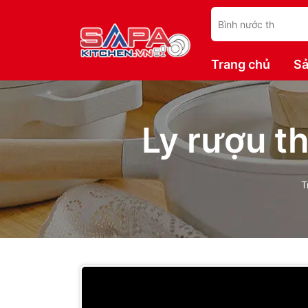
Trang chủ
Sả
Ly rượu t
T