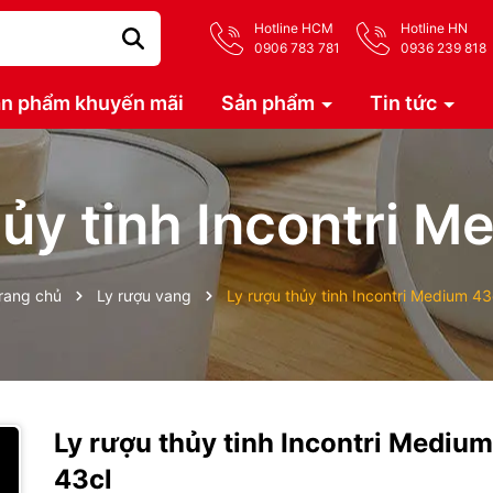
Hotline HCM
Hotline HN
0906 783 781
0936 239 818
n phẩm khuyến mãi
Sản phẩm
Tin tức
hủy tinh Incontri M
rang chủ
Ly rượu vang
Ly rượu thủy tinh Incontri Medium 43
Ly rượu thủy tinh Incontri Medium
43cl