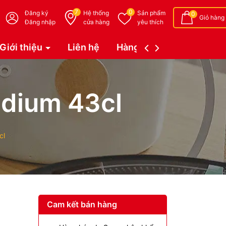
7
0
Đăng ký
Hệ thống
Sản phẩm
0
Giỏ hàng
Đăng nhập
cửa hàng
yêu thích
Giới thiệu
Liên hệ
Hàng đặt trước (Coming 
edium 43cl
cl
Cam kết bán hàng