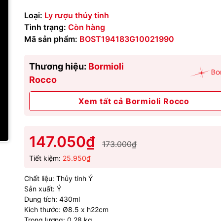
Loại:
Ly rượu thủy tinh
Tình trạng:
Còn hàng
Mã sản phẩm:
BOST194183G10021990
Thương hiệu:
Bormioli
Rocco
Xem tất cả Bormioli Rocco
147.050₫
173.000₫
Tiết kiệm:
25.950₫
Chất liệu: Thủy tinh Ý
Sản xuất: Ý
Dung tích: 430ml
Kích thước: Ø8.5 x h22cm
Trọng lượng: 0.28 kg