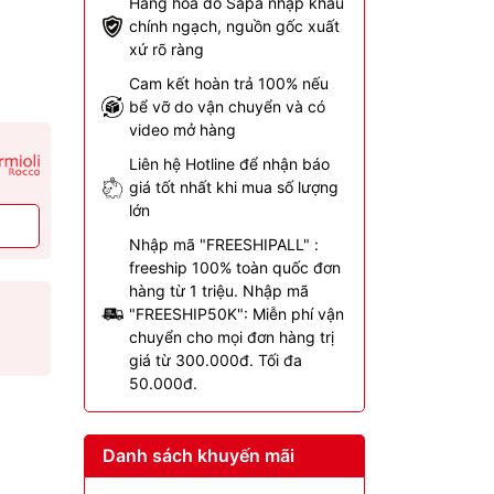
Hàng hóa do Sapa nhập khẩu
chính ngạch, nguồn gốc xuất
xứ rõ ràng
Cam kết hoàn trả 100% nếu
bể vỡ do vận chuyển và có
video mở hàng
Liên hệ Hotline để nhận báo
giá tốt nhất khi mua số lượng
lớn
Nhập mã "FREESHIPALL" :
freeship 100% toàn quốc đơn
hàng từ 1 triệu. Nhập mã
"FREESHIP50K": Miễn phí vận
chuyển cho mọi đơn hàng trị
giá từ 300.000đ. Tối đa
50.000đ.
Danh sách khuyến mãi