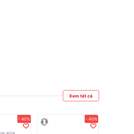
Xem tất cả
- 40%
- 40%