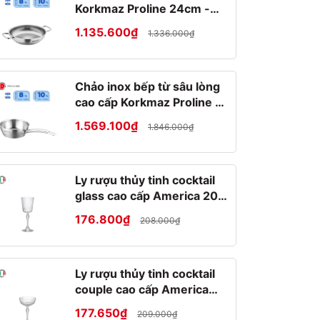
Korkmaz Proline 24cm -
A1192
1.135.600₫
1.336.000₫
Chảo inox bếp từ sâu lòng
cao cấp Korkmaz Proline 2
lít - Ø20x7cm - A1175
1.569.100₫
1.846.000₫
Ly rượu thủy tinh cocktail
glass cao cấp America 20s
25cl
176.800₫
208.000₫
Ly rượu thủy tinh cocktail
couple cao cấp America
20s 22cl
177.650₫
209.000₫