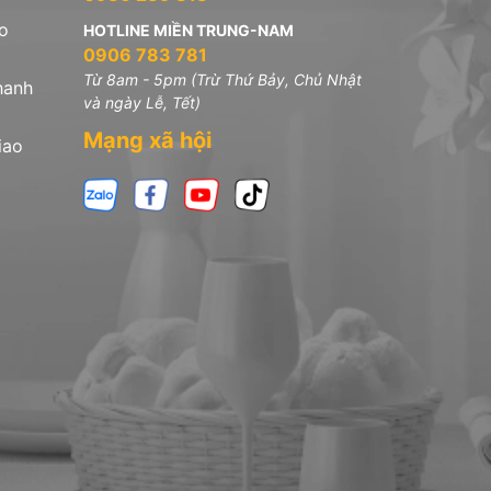
o
HOTLINE MIỀN TRUNG-NAM
0906 783 781
Từ 8am - 5pm (Trừ Thứ Bảy, Chủ Nhật
hanh
và ngày Lễ, Tết)
Mạng xã hội
iao