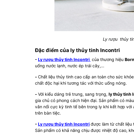
Ly rượu thủy tin
Đặc điểm của ly thủy tinh Incontri
-
Ly rượu thủy tinh Incontri
của thương hiệu
Borm
uống nước lạnh, nước ép trái cây,…
-
Chất liệu thủy tinh cao cấp an toàn cho sức khỏ
chất độc hại khi tương tác với thức uống nóng.
-
Với kiểu dáng trẻ trung, sang trọng,
ly thủy tinh 
gia chủ có phong cách hiện đại. Sản phẩm có màu 
vân nổi cực kỳ tinh tế bên trong ly khi kết hợp với
trên bàn tiệc.
-
Ly rượu thủy tinh Incontri
được làm từ chất liệu
Sản phẩm có khả năng chịu được nhiệt độ cao, khô