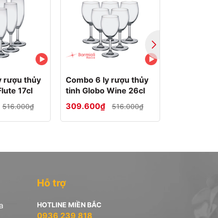
 rượu thủy
Combo 6 ly rượu thủy
Ly rượu thủ
lute 17cl
tinh Globo Wine 26cl
Premium N
309.600₫
173.400₫
516.000₫
516.000₫
Hỗ trợ
a
HOTLINE MIỀN BẮC
0936 239 818