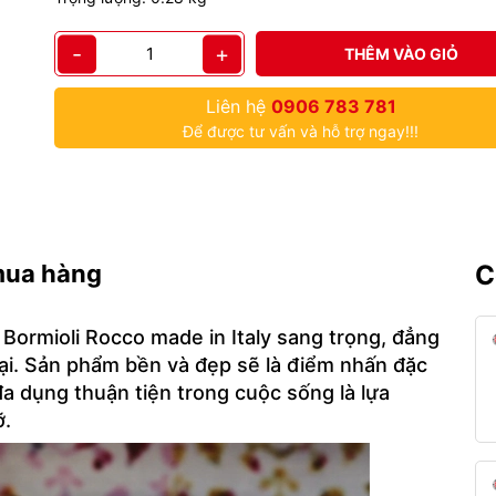
-
+
THÊM VÀO GIỎ
Liên hệ
0906 783 781
Để được tư vấn và hỗ trợ ngay!!!
mua hàng
C
Bormioli Rocco made in Italy sang trọng, đẳng
đại. Sản phẩm bền và đẹp sẽ là điểm nhấn đặc
a dụng thuận tiện trong cuộc sống là lựa
ỡ.