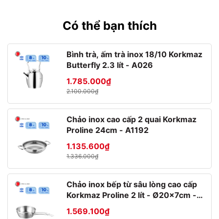
Có thể bạn thích
Bình trà, ấm trà inox 18/10 Korkmaz
Butterfly 2.3 lít - A026
1.785.000₫
Thương hiệu
2.100.000₫
Chảo inox cao cấp 2 quai Korkmaz
Proline 24cm - A1192
1.135.600₫
1.336.000₫
Chảo inox bếp từ sâu lòng cao cấp
Korkmaz Proline 2 lít - Ø20x7cm -
A1175
Được thành lập từ năm 1825,
Bormioli Rocco
có trụ sở chính
1.569.100₫
tại Fidenza (Ý) và nhiều nhà máy, cơ sở ở các nước như Tây