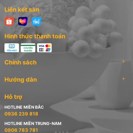
Liên kết sàn
Hotline: 0906 783 781
* Chi nhánh tại Hà Nội: 51 Phố Khương Thượng - Phường Trung
Liệt - Quận Đống Đa - Hà Nội
Hình thức thanh toán
Hotline: 0936 239 818
Chính sách
Hướng dẫn
Hỗ trợ
HOTLINE MIỀN BẮC
0936 239 818
HOTLINE MIỀN TRUNG-NAM
0906 783 781