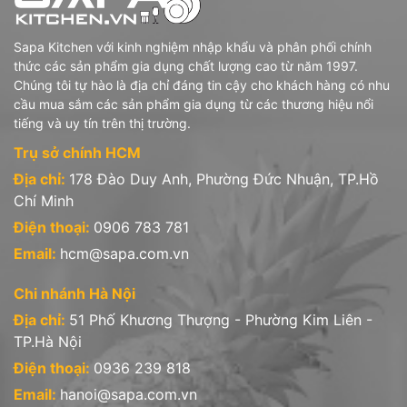
2 - Diva LaOpala (Ấn Độ): gồm các sản phẩm
Sapa Kitchen với kinh nghiệm nhập khẩu và phân phối chính
- Chén đĩa thủy tinh opal hoa văn
thức các sản phẩm gia dụng chất lượng cao từ năm 1997.
Chúng tôi tự hào là địa chỉ đáng tin cậy cho khách hàng có nhu
- Ly uống, tách đĩa trà thủy tinh
cầu mua sắm các sản phẩm gia dụng từ các thương hiệu nổi
tiếng và uy tín trên thị trường.
3 - Iwaki (Nhật Bản): gồm các sản phẩm
Trụ sở chính HCM
- Hũ hộp thủy tinh chịu nhiệt borosilicate
Địa chỉ:
178 Đào Duy Anh, Phường Đức Nhuận, TP.Hồ
Chí Minh
- Bình nước, bình trà thủy tinh chịu nhiệt borosilicate
Điện thoại:
0906 783 781
4- Stoneline (Đức): sản phẩm Nồi chảo chống dính phủ đá thiên
Email:
hcm@sapa.com.vn
nhiên
5- Sapata (Việt Nam): gồm sản phẩm hũ hộp, chai lọ thủy tinh
Chi nhánh Hà Nội
Địa chỉ:
51 Phố Khương Thượng - Phường Kim Liên -
TP.Hà Nội
Văn phòng công ty:
Điện thoại:
0936 239 818
* Trụ sở tại Hồ Chí Minh: 178 Đào Duy Anh, P.9, Q. Phú Nhuận,
Email:
hanoi@sapa.com.vn
Tp.HCM.