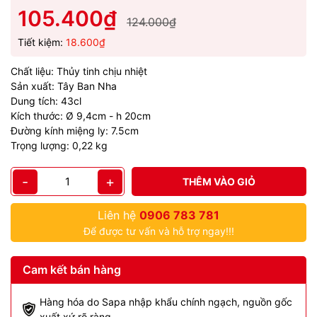
105.400₫
124.000₫
Tiết kiệm:
18.600₫
Chất liệu: Thủy tinh chịu nhiệt
Sản xuất: Tây Ban Nha
Dung tích: 43cl
Kích thước: Ø 9,4cm - h 20cm
Đường kính miệng ly: 7.5cm
Trọng lượng: 0,22 kg
-
+
THÊM VÀO GIỎ
Liên hệ
0906 783 781
Để được tư vấn và hỗ trợ ngay!!!
Cam kết bán hàng
Hàng hóa do Sapa nhập khẩu chính ngạch, nguồn gốc
xuất xứ rõ ràng