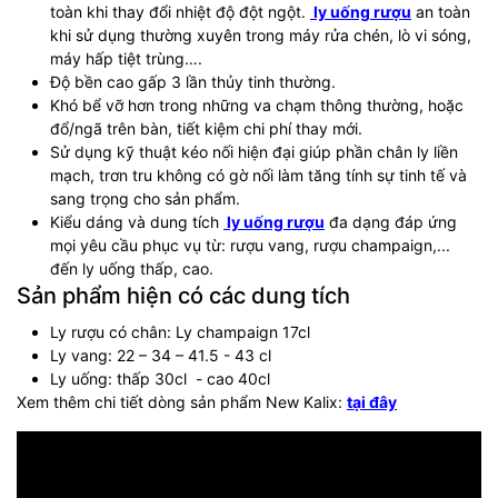
toàn khi thay đổi nhiệt độ đột ngột.
ly uống rượu
an toàn
khi sử dụng thường xuyên trong máy rửa chén, lò vi sóng,
máy hấp tiệt trùng….
Độ bền cao gấp 3 lần thủy tinh thường.
Khó bể vỡ hơn trong những va chạm thông thường, hoặc
đổ/ngã trên bàn, tiết kiệm chi phí thay mới.
Sử dụng kỹ thuật kéo nối hiện đại giúp phần chân ly liền
mạch, trơn tru không có gờ nối làm tăng tính sự tinh tế và
sang trọng cho sản phẩm.
Kiểu dáng và dung tích
ly uống rượu
đa dạng đáp ứng
mọi yêu cầu phục vụ từ: rượu vang, rượu champaign,...
đến ly uống thấp, cao.
Sản phẩm hiện có các dung tích
Ly rượu có chân: Ly champaign 17cl
Ly vang: 22 – 34 – 41.5 - 43 cl
Ly uống: thấp 30cl - cao 40cl
Xem thêm chi tiết dòng sản phẩm New Kalix:
tại đây