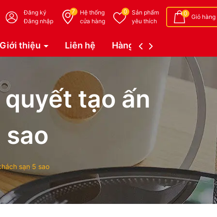
7
0
Đăng ký
Hệ thống
Sản phẩm
0
Giỏ hàng
Đăng nhập
cửa hàng
yêu thích
Giới thiệu
Liên hệ
Hàng đặt trước (Coming 
 quyết tạo ấn
 sao
khách sạn 5 sao