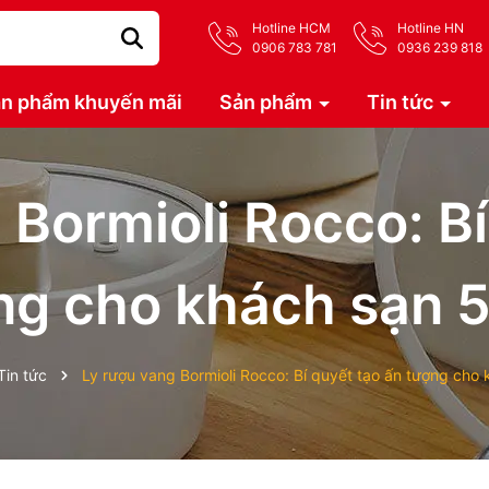
Hotline HCM
Hotline HN
0906 783 781
0936 239 818
n phẩm khuyến mãi
Sản phẩm
Tin tức
 Bormioli Rocco: Bí
ng cho khách sạn 5
Tin tức
Ly rượu vang Bormioli Rocco: Bí quyết tạo ấn tượng cho 