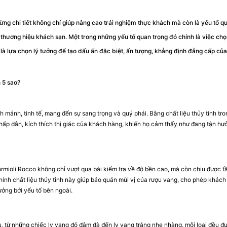
từng chi tiết không chỉ giúp nâng cao trải nghiệm thực khách mà còn là yếu tố q
 thương hiệu khách sạn. Một trong những yếu tố quan trọng đó chính là việc chọ
là lựa chọn lý tưởng để tạo dấu ấn đặc biệt, ấn tượng, khẳng định đẳng cấp củ
 5 sao?
 mảnh, tinh tế, mang đến sự sang trọng và quý phái. Bằng chất liệu thủy tinh tro
 hấp dẫn, kích thích thị giác của khách hàng, khiến họ cảm thấy như đang tận hư
Bormioli Rocco không chỉ vượt qua bài kiểm tra về độ bền cao, mà còn chịu được t
hính chất liệu thủy tinh này giúp bảo quản mùi vị của rượu vang, cho phép khác
ưởng bởi yếu tố bên ngoài.
 từ những chiếc ly vang đỏ đậm đà đến ly vang trắng nhẹ nhàng, mỗi loại đều đư