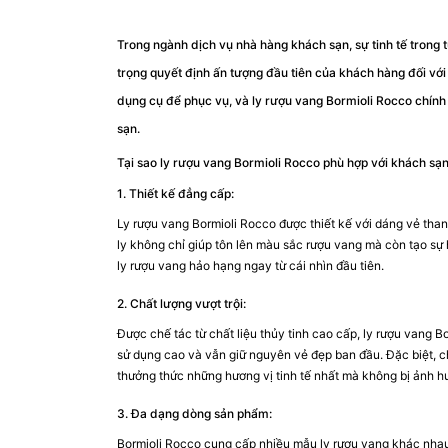
Trong ngành dịch vụ nhà hàng khách sạn, sự tinh tế trong 
trọng quyết định ấn tượng đầu tiên của khách hàng đối với
dụng cụ để phục vụ, và ly rượu vang Bormioli Rocco chính 
sạn.
Tại sao ly rượu vang Bormioli Rocco phù hợp với khách sạn
1. Thiết kế đẳng cấp:
Ly rượu vang Bormioli Rocco được thiết kế với dáng vẻ thanh
ly không chỉ giúp tôn lên màu sắc rượu vang mà còn tạo sự
ly rượu vang hảo hạng ngay từ cái nhìn đầu tiên.
2. Chất lượng vượt trội:
Được chế tác từ chất liệu thủy tinh cao cấp, ly rượu vang 
sử dụng cao và vẫn giữ nguyên vẻ đẹp ban đầu. Đặc biệt, c
thưởng thức những hương vị tinh tế nhất mà không bị ảnh h
3. Đa dạng dòng sản phẩm:
Bormioli Rocco cung cấp nhiều mẫu ly rượu vang khác nhau,