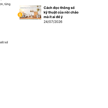
ơn, từng
Cách đọc thông số
kỹ thuật của nồi chảo
5
mà ít ai để ý
24/07/2026
iết kế