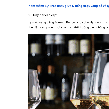
Xem thêm: Sự khác nhau giữa ly uống rượu vang đỏ và l
2. Quầy bar cao cấp:
Ly rượu vang trắng Bormioli Rocco là lựa chọn lý tưởng cho
thư giãn sang trọng, nơi khách có thể thưởng thức những ly 