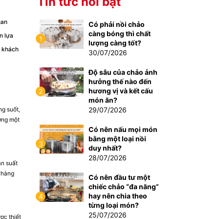
Tin tức nổi bật
uan
Có phải nồi chảo
càng bóng thì chất
n lựa
1
lượng càng tốt?
a khách
30/07/2026
Độ sâu của chảo ảnh
hưởng thế nào đến
hương vị và kết cấu
2
món ăn?
ng suốt,
29/07/2026
ởng một
Có nên nấu mọi món
bằng một loại nồi
3
duy nhất?
28/07/2026
ần suất
h hàng
Có nên đầu tư một
chiếc chảo “đa năng”
hay nên chia theo
4
từng loại món?
25/07/2026
ợc thiết