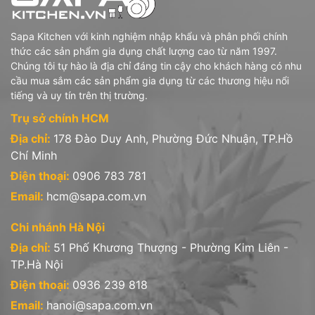
- Hũ hộp thủy tinh chịu nhiệt borosilicate
Sapa Kitchen với kinh nghiệm nhập khẩu và phân phối chính
- Bình nước, bình trà thủy tinh chịu nhiệt borosilicate
thức các sản phẩm gia dụng chất lượng cao từ năm 1997.
4- Stoneline (Đức): sản phẩm Nồi chảo chống dính phủ đá thiên
Chúng tôi tự hào là địa chỉ đáng tin cậy cho khách hàng có nhu
nhiên
cầu mua sắm các sản phẩm gia dụng từ các thương hiệu nổi
tiếng và uy tín trên thị trường.
5- Sapata (Việt Nam): gồm sản phẩm hũ hộp, chai lọ thủy tinh
Trụ sở chính HCM
Địa chỉ:
178 Đào Duy Anh, Phường Đức Nhuận, TP.Hồ
Chí Minh
Văn phòng công ty:
Điện thoại:
0906 783 781
* Trụ sở tại Hồ Chí Minh: 178 Đào Duy Anh, P.9, Q. Phú Nhuận,
Email:
hcm@sapa.com.vn
Tp.HCM.
Hotline: 0906 783 781
Chi nhánh Hà Nội
Địa chỉ:
51 Phố Khương Thượng - Phường Kim Liên -
* Chi nhánh tại Hà Nội: 51 Phố Khương Thượng - Phường Trung
TP.Hà Nội
Liệt - Quận Đống Đa - Hà Nội
Điện thoại:
0936 239 818
Hotline: 0936 239 818
Email:
hanoi@sapa.com.vn