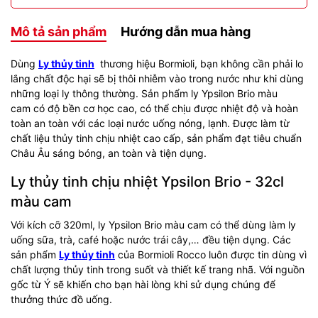
Mô tả sản phẩm
Hướng dẫn mua hàng
Dùng
Ly thủy tinh
thương hiệu Bormioli, bạn không cần phải lo
lắng chất độc hại sẽ bị thôi nhiễm vào trong nước như khi dùng
những loại ly thông thường. Sản phẩm ly Ypsilon Brio màu
cam có độ bền cơ học cao, có thể chịu được nhiệt độ và hoàn
toàn an toàn với các loại nước uống nóng, lạnh. Được làm từ
chất liệu thủy tinh chịu nhiệt cao cấp, sản phẩm đạt tiêu chuẩn
Châu Âu sáng bóng, an toàn và tiện dụng.
Ly thủy tinh chịu nhiệt Ypsilon Brio - 32cl
màu cam
Với kích cỡ 320ml, ly Ypsilon Brio màu cam có thể dùng làm ly
uống sữa, trà, café hoặc nước trái cây,… đều tiện dụng. Các
sản phẩm
Ly thủy tinh
của Bormioli Rocco luôn được tin dùng vì
chất lượng thủy tinh trong suốt và thiết kế trang nhã. Với nguồn
gốc từ Ý sẽ khiến cho bạn hài lòng khi sử dụng chúng để
thưởng thức đồ uống.