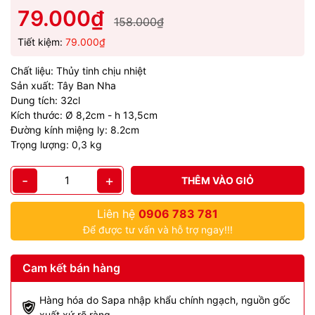
79.000₫
158.000₫
Tiết kiệm:
79.000₫
Chất liệu: Thủy tinh chịu nhiệt
Sản xuất: Tây Ban Nha
Dung tích: 32cl
Kích thước: Ø 8,2cm - h 13,5cm
Đường kính miệng ly: 8.2cm
Trọng lượng: 0,3 kg
-
+
THÊM VÀO GIỎ
Liên hệ
0906 783 781
Để được tư vấn và hỗ trợ ngay!!!
Cam kết bán hàng
Hàng hóa do Sapa nhập khẩu chính ngạch, nguồn gốc
xuất xứ rõ ràng