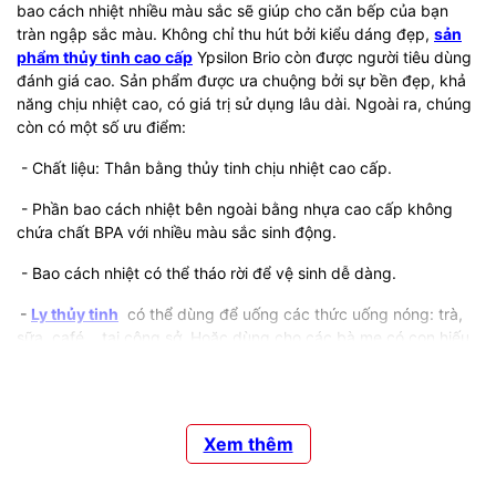
bao cách nhiệt nhiều màu sắc sẽ giúp cho căn bếp của bạn
tràn ngập sắc màu. Không chỉ thu hút bởi kiểu dáng đẹp,
sản
phẩm thủy tinh cao cấp
Ypsilon Brio còn được người tiêu dùng
đánh giá cao. Sản phẩm được ưa chuộng bởi sự bền đẹp, khả
năng chịu nhiệt cao, có giá trị sử dụng lâu dài. Ngoài ra, chúng
còn có một số ưu điểm:
- Chất liệu: Thân bằng thủy tinh chịu nhiệt cao cấp.
- Phần bao cách nhiệt bên ngoài bằng nhựa cao cấp không
chứa chất BPA với nhiều màu sắc sinh động.
- Bao cách nhiệt có thể tháo rời để vệ sinh dễ dàng.
-
Ly thủy tinh
có thể dùng để uống các thức uống nóng: trà,
sữa, café,…tại công sở. Hoặc dùng cho các bà mẹ có con hiếu
động hay nghịch phá khi uống sữa.
- Có thể dùng để trang trí bàn tiệc, bàn ăn thêm sắc màu sống
động.
Xem thêm
Xem thêm các sản phẩm thuộc dòng Ypsilon Brio
tại đây