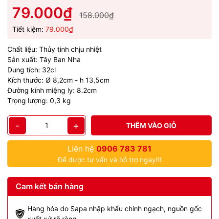
79.000₫
158.000₫
Tiết kiệm:
79.000₫
Chất liệu: Thủy tinh chịu nhiệt
Sản xuất: Tây Ban Nha
Dung tích: 32cl
Kích thước: Ø 8,2cm - h 13,5cm
Đường kính miệng ly: 8.2cm
Trọng lượng: 0,3 kg
-
+
THÊM VÀO GIỎ
Liên hệ
0906 783 781
Để được tư vấn và hỗ trợ ngay!!!
Cam kết bán hàng
Hàng hóa do Sapa nhập khẩu chính ngạch, nguồn gốc
xuất xứ rõ ràng