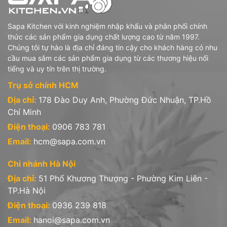
3 - Iwaki (Nhật Bản): gồm các sản phẩm
Sapa Kitchen với kinh nghiệm nhập khẩu và phân phối chính
- Hũ hộp thủy tinh chịu nhiệt borosilicate
thức các sản phẩm gia dụng chất lượng cao từ năm 1997.
Chúng tôi tự hào là địa chỉ đáng tin cậy cho khách hàng có nhu
- Bình nước, bình trà thủy tinh chịu nhiệt borosilicate
cầu mua sắm các sản phẩm gia dụng từ các thương hiệu nổi
tiếng và uy tín trên thị trường.
4- Stoneline (Đức): sản phẩm Nồi chảo chống dính phủ đá thiên
nhiên
Trụ sở chính HCM
5- Sapata (Việt Nam): gồm sản phẩm hũ hộp, chai lọ thủy tinh
Địa chỉ:
178 Đào Duy Anh, Phường Đức Nhuận, TP.Hồ
Chí Minh
Điện thoại:
0906 783 781
Văn phòng công ty:
Email:
hcm@sapa.com.vn
* Trụ sở tại Hồ Chí Minh: 178 Đào Duy Anh, P.9, Q. Phú Nhuận,
Chi nhánh Hà Nội
Tp.HCM.
Địa chỉ:
51 Phố Khương Thượng - Phường Kim Liên -
Hotline: 0906 783 781
TP.Hà Nội
* Chi nhánh tại Hà Nội: 51 Phố Khương Thượng - Phường Trung
Điện thoại:
0936 239 818
Liệt - Quận Đống Đa - Hà Nội
Email:
hanoi@sapa.com.vn