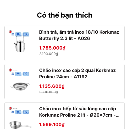
Xem thêm các sản phẩm thuộc dòng Ypsilon Brio
tại đây
Có thể bạn thích
Thương hiệu
Bình trà, ấm trà inox 18/10 Korkmaz
Butterfly 2.3 lít - A026
1.785.000₫
2.100.000₫
Chảo inox cao cấp 2 quai Korkmaz
Proline 24cm - A1192
1.135.600₫
Được thành lập từ năm 1825,
Bormioli Rocco
có trụ sở chính
1.336.000₫
tại Fidenza (Ý) và nhiều nhà máy, cơ sở ở các nước như Tây
Ban Nha, Pháp, Mỹ,…Quy mô hoạt động gồm 9 nhà máy sản
xuất, văn phòng chính đặt tại 3 châu lục và xuất khẩu sang hơn
Chảo inox bếp từ sâu lòng cao cấp
100 quốc gia trên thế giới.
Korkmaz Proline 2 lít - Ø20x7cm -
A1175
Bormioli Rocco có thế mạnh về phong cách thiết kế thời trang
1.569.100₫