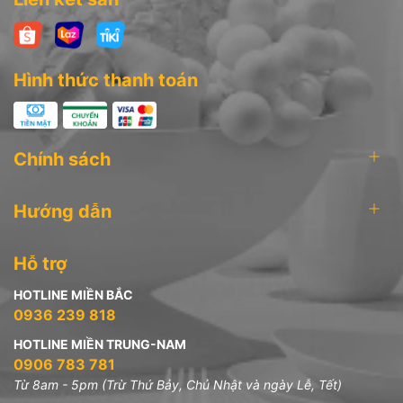
Văn phòng công ty:
Hình thức thanh toán
* Trụ sở tại Hồ Chí Minh: 178 Đào Duy Anh, P.9, Q. Phú Nhuận,
Tp.HCM.
Hotline: 0906 783 781
Chính sách
* Chi nhánh tại Hà Nội: 51 Phố Khương Thượng - Phường Trung
Liệt - Quận Đống Đa - Hà Nội
Hướng dẫn
Hotline: 0936 239 818
Hỗ trợ
HOTLINE MIỀN BẮC
0936 239 818
HOTLINE MIỀN TRUNG-NAM
0906 783 781
Từ 8am - 5pm (Trừ Thứ Bảy, Chủ Nhật và ngày Lễ, Tết)