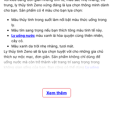
trung, ly thủy tinh Zeno xứng đáng là lựa chọn thông minh dành
cho bạn. Sản phẩm có 4 màu cho bạn lựa chọn:
Màu thủy tinh trong suốt làm nổi bật màu thức uống trong
ly.
Màu tím sang trọng nếu bạn thích tông màu tinh tế này.
Ly uống nước
màu xanh lá hòa quyện cùng thiên nhiên,
cây cỏ.
Màu xanh da trời nhẹ nhàng, tươi mát.
Ly thủy tinh Zeno sẽ là lựa chọn tuyệt vời cho những gia chủ
thích sự mộc mạc, đơn giản. Sản phẩm không chỉ dùng để
uống nước mà còn trở thành vật trang trí sang trọng trong
không gian sống của bạn. Bạn cũng có thể dùng
Ly uống
nước
làm quà tặng cho bạn bè, người thân.
Được làm từ thủy tinh có xuất xứ rõ ràng,
Ly uống nước
an
toàn cho người sử dụng. Bạn không cần phải lo lắng các chất
hóa học có độc sẽ dễ hòa tan trong nước như khi dùng những
Xem thêm
loại ly thông thường khác (ly nhựa, ly inox, ly giấy).
Sản phẩm hiện có các màu và dung tích sau