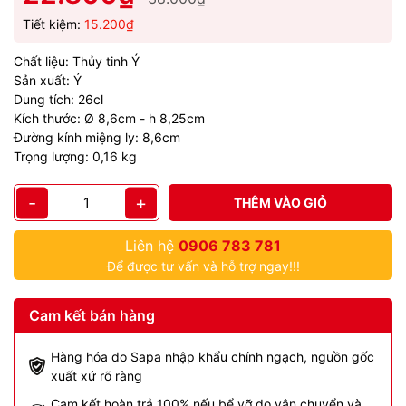
Tiết kiệm:
15.200₫
Chất liệu: Thủy tinh Ý
Sản xuất: Ý
Dung tích: 26cl
Kích thước: Ø 8,6cm - h 8,25cm
Đường kính miệng ly: 8,6cm
Trọng lượng: 0,16 kg
-
+
THÊM VÀO GIỎ
Liên hệ
0906 783 781
Để được tư vấn và hỗ trợ ngay!!!
Cam kết bán hàng
Hàng hóa do Sapa nhập khẩu chính ngạch, nguồn gốc
xuất xứ rõ ràng
Cam kết hoàn trả 100% nếu bể vỡ do vận chuyển và