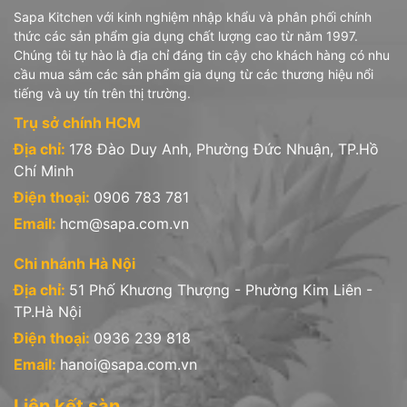
Sapa Kitchen với kinh nghiệm nhập khẩu và phân phối chính
- Chén đĩa thủy tinh opal màu trắng sứ
thức các sản phẩm gia dụng chất lượng cao từ năm 1997.
Chúng tôi tự hào là địa chỉ đáng tin cậy cho khách hàng có nhu
- Hũ hộp thủy tinh Fido, Quattro
cầu mua sắm các sản phẩm gia dụng từ các thương hiệu nổi
tiếng và uy tín trên thị trường.
- Chai bình Swing, Oxford, Giara
Trụ sở chính HCM
2 - Diva LaOpala (Ấn Độ): gồm các sản phẩm
Địa chỉ:
178 Đào Duy Anh, Phường Đức Nhuận, TP.Hồ
- Chén đĩa thủy tinh opal hoa văn
Chí Minh
Điện thoại:
0906 783 781
- Ly uống, tách đĩa trà thủy tinh
Email:
hcm@sapa.com.vn
3 - Iwaki (Nhật Bản): gồm các sản phẩm
Chi nhánh Hà Nội
- Hũ hộp thủy tinh chịu nhiệt borosilicate
Địa chỉ:
51 Phố Khương Thượng - Phường Kim Liên -
- Bình nước, bình trà thủy tinh chịu nhiệt borosilicate
TP.Hà Nội
4- Stoneline (Đức): sản phẩm Nồi chảo chống dính phủ đá thiên
Điện thoại:
0936 239 818
nhiên
Email:
hanoi@sapa.com.vn
5- Sapata (Việt Nam): gồm sản phẩm hũ hộp, chai lọ thủy tinh
Liên kết sàn