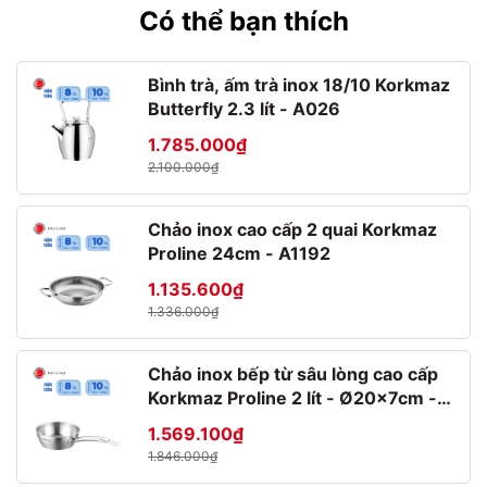
Dung tích 26cl:
∅86 x C82.5 mm
Có thể bạn thích
Màu trắng
Xanh biển
Màu tím
Xanh lá
Bình trà, ấm trà inox 18/10 Korkmaz
Butterfly 2.3 lít - A026
1.785.000₫
2.100.000₫
Dung tích 40cl: (màu trắng) ∅90 x C107 mm
Chảo inox cao cấp 2 quai Korkmaz
Proline 24cm - A1192
1.135.600₫
*Dung tích 43cl: ∅84 x C131 mm
1.336.000₫
Màu trắng
Xanh biển
Chảo inox bếp từ sâu lòng cao cấp
Korkmaz Proline 2 lít - Ø20x7cm -
A1175
1.569.100₫
1.846.000₫