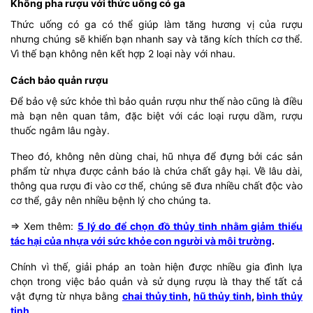
Không pha rượu với thức uống có ga
Thức uống có ga có thể giúp làm tăng hương vị của rượu
nhưng chúng sẽ khiến bạn nhanh say và tăng kích thích cơ thể.
Vì thế bạn không nên kết hợp 2 loại này với nhau.
Cách bảo quản rượu
Để bảo vệ sức khỏe thì bảo quản rượu như thế nào cũng là điều
mà bạn nên quan tâm, đặc biệt với các loại rượu dầm, rượu
thuốc ngâm lâu ngày.
Theo đó, không nên dùng chai, hũ nhựa để đựng bởi các sản
phẩm từ nhựa được cảnh báo là chứa chất gây hại. Về lâu dài,
thông qua rượu đi vào cơ thể, chúng sẽ đưa nhiều chất độc vào
cơ thể, gây nên nhiều bệnh lý cho chúng ta.
=> Xem thêm:
5 lý do để chọn đồ thủy tinh nhằm giảm thiểu
tác hại của nhựa với sức khỏe con người và môi trường
.
Chính vì thế, giải pháp an toàn hiện được nhiều gia đình lựa
chọn trong việc bảo quản và sử dụng rượu là thay thế tất cả
vật đựng từ nhựa bằng
chai thủy tinh
,
hũ thủy tinh
,
bình thủy
tinh
…