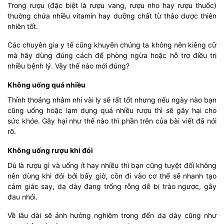
Trong rượu (đặc biệt là rượu vang, rượu nho hay rượu thuốc)
thường chứa nhiều vitamin hay dưỡng chất từ thảo dược thiên
nhiên tốt.
Các chuyên gia y tế cũng khuyên chúng ta không nên kiêng cữ
mà hãy dùng đúng cách để phòng ngừa hoặc hỗ trợ điều trị
nhiều bệnh lý. Vậy thế nào mới đúng?
Không uống quá nhiều
Thỉnh thoảng nhâm nhi vài ly sẽ rất tốt nhưng nếu ngày nào bạn
cũng uống hoặc lạm dụng quá nhiều rượu thì sẽ gây hại cho
sức khỏe. Gây hại như thế nào thì phần trên của bài viết đã nói
rõ.
Không uống rượu khi đói
Dù là rượu gì và uống ít hay nhiều thì bạn cũng tuyệt đối không
nên dùng khi đói bởi bấy giờ, cồn đi vào cơ thể sẽ nhanh tạo
cảm giác say, dạ dày đang trống rỗng dễ bị trào ngược, gây
đau nhói.
Về lâu dài sẽ ảnh hưởng nghiêm trọng đến dạ dày cũng như