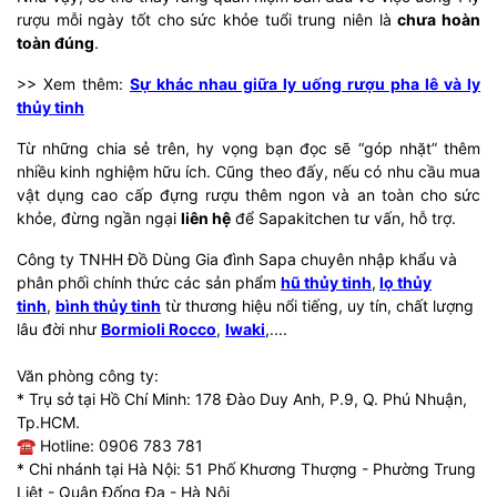
rượu mỗi ngày tốt cho sức khỏe tuổi trung niên là
chưa hoàn
toàn đúng
.
>> Xem thêm:
Sự khác nhau giữa ly uống rượu pha lê và ly
thủy tinh
Từ những chia sẻ trên, hy vọng bạn đọc sẽ “góp nhặt” thêm
nhiều kinh nghiệm hữu ích. Cũng theo đấy, nếu có nhu cầu mua
vật dụng cao cấp đựng rượu thêm ngon và an toàn cho sức
khỏe, đừng ngần ngại
liên hệ
để Sapakitchen tư vấn, hỗ trợ.
Công ty TNHH Đồ Dùng Gia đình Sapa chuyên nhập khẩu và
phân phối chính thức các sản phẩm
hũ thủy tinh
,
lọ thủy
tinh
,
bình thủy tinh
từ thương hiệu nổi tiếng, uy tín, chất lượng
lâu đời như
Bormioli Rocco
,
Iwaki
,....
Văn phòng công ty:
* Trụ sở tại Hồ Chí Minh: 178 Đào Duy Anh, P.9, Q. Phú Nhuận,
Tp.HCM.
☎ Hotline: 0906 783 781
* Chi nhánh tại Hà Nội: 51 Phố Khương Thượng - Phường Trung
Liệt - Quận Đống Đa - Hà Nội