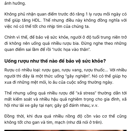
ảnh hưởng.
Không phủ nhận quan điểm trước đó rằng 1 ly rượu mỗi ngày có
thể giúp tăng HDL. Thế nhưng điều này không đồng nghĩa với
việc nó có thể tốt cho nhịp tim của chúng ta.
Chính vì thế, để bảo vệ sức khỏe, người ở độ tuổi trung niên trở
đi không nên uống quá nhiều rượu bia. Đừng nghe theo những
quan điểm sai lầm để rồi “rước họa vào thân”.
Uống rượu như thế nào để bảo vệ sức khỏe?
Rượu có nhiều loại: rượu gạo, rượu vang, rượu thuốc… Với nhiều
người thì đây là một thức uống “gây nghiện”. Nó có thể giúp họ
xua đi những mệt mỏi, lo âu của cuộc sống thường ngày.
Thế nhưng uống quá nhiều rượu để “xả stress” thường dẫn tới
mất kiểm soát và nhiều hậu quả nghiêm trọng cho gia đình, xã
hội như lái xe gây tại nạn; gây gổ đánh nhau;.v.v.
Đồng thời, khi đưa quá nhiều nồng độ cồn vào cơ thể cũng
không tốt cho gan và tim, mạch (như đã nói ở trên).