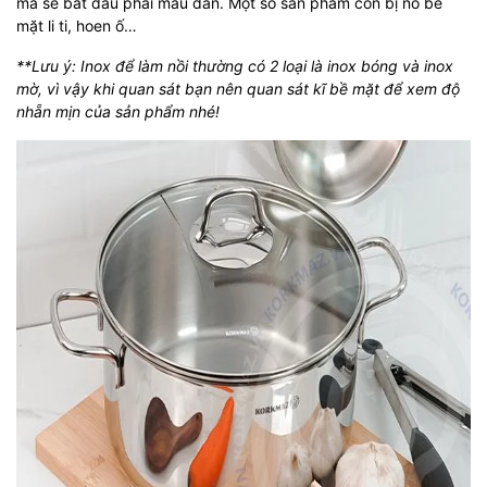
mà sẽ bắt đầu phai màu dần. Một số sản phẩm còn bị nổ bề
mặt li ti, hoen ố…
**Lưu ý: Inox để làm nồi thường có 2 loại là inox bóng và inox
mờ, vì vậy khi quan sát bạn nên quan sát kĩ bề mặt để xem độ
nhẵn mịn của sản phẩm nhé!