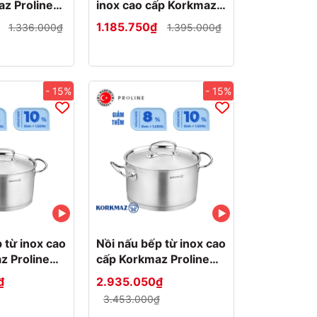
az Proline
inox cao cấp Korkmaz
192
Proline 24 cm - A1185
₫
1.185.750₫
1.336.000₫
1.395.000₫
- 15%
- 15%
 từ inox cao
Nồi nấu bếp từ inox cao
z Proline
cấp Korkmaz Proline
20x12cm -
6.2 lít - Ø24x14cm -
₫
2.935.050₫
A1162
3.453.000₫