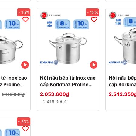
- 15%
- 15%
 từ inox cao
Nồi nấu bếp từ inox cao
Nồi nấu bếp
 Proline
cấp Korkmaz Proline
cấp Korkma
thấp -
2.7 lít thân cao -
lít thân cao
2.053.600₫
2.542.350
3.119.000₫
- A1170
Ø16x14cm - A1164
Ø20x16.5c
2.416.000₫
- 20%