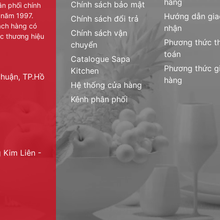
hàng
Chính sách bảo mật
ân phối chính
 năm 1997.
Hướng dẫn gia
Chính sách đổi trả
hách hàng có
nhận
Chính sách vận
c thương hiệu
Phương thức t
chuyển
toán
Catalogue Sapa
Phương thức g
Kitchen
huận, TP.Hồ
hàng
Hệ thống cửa hàng
Kênh phân phối
 Kim Liên -