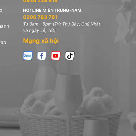
0936 239 818
o
HOTLINE MIỀN TRUNG-NAM
0906 783 781
Từ 8am - 5pm (Trừ Thứ Bảy, Chủ Nhật
hanh
và ngày Lễ, Tết)
Mạng xã hội
iao