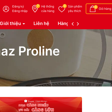
7
0
Đăng ký
Hệ thống
Sản phẩm
0
Giỏ hàng
Đăng nhập
cửa hàng
yêu thích
Giới thiệu
Liên hệ
Hàng đặt trước (Coming 
az Proline