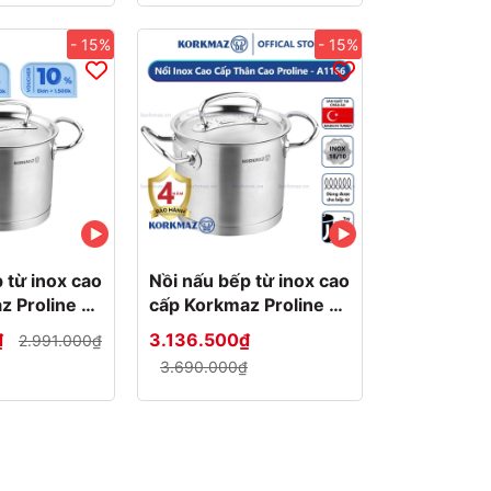
- 15%
- 15%
 từ inox cao
Nồi nấu bếp từ inox cao
z Proline 5
cấp Korkmaz Proline 9
 -
lít thân cao -
₫
3.136.500₫
2.991.000₫
m - A1165
Ø24x20cm - A1166
3.690.000₫