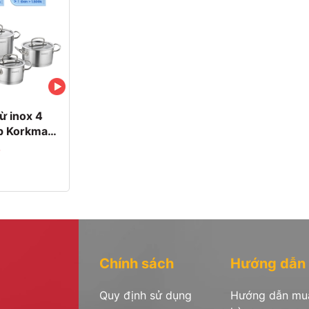
ừ inox 4
p Korkmaz
kính 2L, 4L,
 A1147
Chính sách
Hướng dẫn
Quy định sử dụng
Hướng dẫn mu