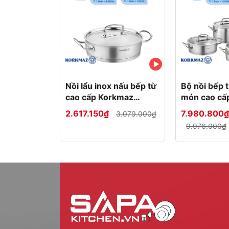
700g
900g
1.4kg
Nồi lẩu inox nấu bếp từ
Bộ nồi bếp t
cao cấp Korkmaz
món cao cấ
Proline 3.1 lít thân thấp
Proline nắp 
2.617.150₫
7.980.800₫
3.079.000₫
- Ø24x7cm - A1172
6.3L, 3.1L -
9.976.000₫