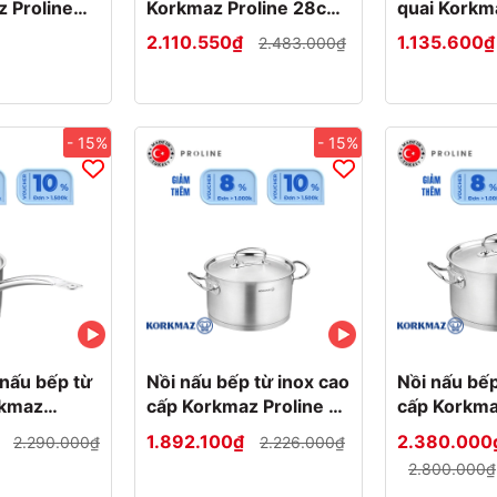
 Proline
Korkmaz Proline 28cm
quai Korkm
3 - Tặng 5
- 2.7 lít - A1154
24cm - A1
2.110.550₫
1.135.600
2.483.000₫
o 19cm
- 15%
- 15%
nấu bếp từ
Nồi nấu bếp từ inox cao
Nồi nấu bếp
rkmaz
cấp Korkmaz Proline 2
cấp Korkma
 có nắp inox
lít - Ø16x10cm - A1160
3.8 lít - Ø
₫
1.892.100₫
2.380.000
2.290.000₫
2.226.000₫
- Ø16x10cm - A1157
A1161
2.800.000₫