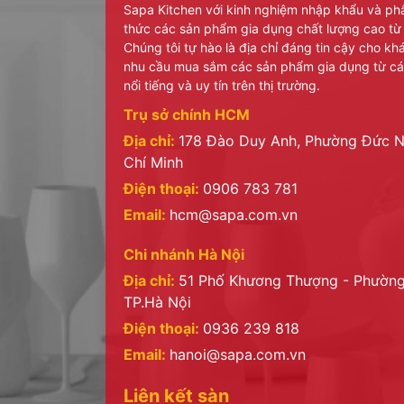
Sapa Kitchen với kinh nghiệm nhập khẩu và ph
thức các sản phẩm gia dụng chất lượng cao từ
Chúng tôi tự hào là địa chỉ đáng tin cậy cho k
nhu cầu mua sắm các sản phẩm gia dụng từ cá
nổi tiếng và uy tín trên thị trường.
Trụ sở chính HCM
Địa chỉ:
178 Đào Duy Anh, Phường Đức N
Chí Minh
Điện thoại:
0906 783 781
Email:
hcm@sapa.com.vn
Chi nhánh Hà Nội
Địa chỉ:
51 Phố Khương Thượng - Phường
TP.Hà Nội
Điện thoại:
0936 239 818
Email:
hanoi@sapa.com.vn
Liên kết sàn