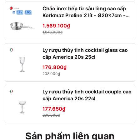
Chảo inox bếp từ sâu lòng cao cấp
Korkmaz Proline 2 lít - Ø20x7cm -
A1175
1.569.100₫
1.846.000₫
ĐẶC TÍNH SẢN PHẨM
Ly rượu thủy tinh cocktail glass cao
- Khả năng chống ăn mòn cao
cấp America 20s 25cl
- Đáp ứng tiêu chuẩn đảm bảo an toàn trong y tế
176.800₫
208.000₫
- Vẫn giữ được độ bền trong các môi trường khắc khe như: axit,
muối biển,...
Ly rượu thủy tinh cocktail couple cao
- Khả năng chịu nhiệt cao (lớn 500 độ C)
cấp America 20s 22cl
- Nồi nấu bếp từ bắt từ nhanh chóng
177.650₫
209.000₫
- Nồi nấu lẩu, nồi luộc gà cực tiện lợi
Sản phẩm liên quan