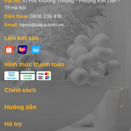
Địa chỉ:
51 Phố Khương Thượng - Phường Kim Liên -
TP.Hà Nội
Điện thoại:
0936 239 818
Email:
hanoi@sapa.com.vn
Liên kết sàn
Hình thức thanh toán
Chính sách
HƯỚNG DẪN SỬ DỤNG
- Trước khi sử dụng lần đầu tiên, hãy làm sạch bằng nước nóng
Hướng dẫn
và xà phòng rửa chén.
- Không để trên bếp lâu mà không có thức ăn, không có nước
Hỗ trợ
hoặc dầu.