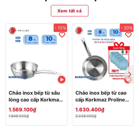
Xem tất cả
- 15%
- 20%
Chảo inox bếp từ sâu
Chảo inox bếp từ cao
lòng cao cấp Korkmaz
cấp Korkmaz Proline
Proline 2 lít -
24cm - A1153 - Tặng
1.569.100₫
1.630.400₫
Ø20x7cm - A1175
5 đĩa Nettuno 19cm
1.846.000₫
2.038.000₫