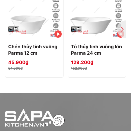
cong mềm mại giúp để thức ăn lỏng không bị tràn ra ngoài
sản phẩm thích hợp đựng các món soup, món kho, món
xào …,
Đĩa vuông lớn
27x27cm dùng để trái cây, các món luộc,
xào hay chia thức ăn tiện ích. Kích thước
đĩa thủy
tinh
rộng giúp trang trí thức ăn dễ dàng.
Đĩa vuông lớn
31x31cm dùng để trái cây, các món cần
diện tích trưng bày lớn như: gà luộc, cá chiên xù,... kích
Chén thủy tinh vuông
Tô thủy tinh vuông lớn
thước rộng giúp trang trí thức ăn dễ dàng.
Parma 12 cm
Parma 24 cm
3. Đĩa chữ nhật
45.900₫
129.200₫
Đĩa chữ nhật nhỏ
16.5 x 21cm thích hợp cho các bữa tiệc
54.000₫
152.000₫
buffet hoặc dùng trang trí món ăn cho nhà hàng, khách
sạn,...
Đĩa chữ nhật trung
22 x 28cm thích hợp cho các bữa tiệc
dùng để đựng các món cá nướng, gỏi,...
Đĩa chữ nhật lớn
24 x 34cm dùng đựng các món tráng
miệng như trái cây, bánh nướng, bánh mì hay các món cần
hấp trong lò vi sóng.
Lưu ý:
tất cả sản phẩm
chén đĩa
trước khi xuất
xưởng đều được hãng phủ bằng một lớp dầu bảo
quản có tác dụng chống ẩm mốc, giúp sản phẩm