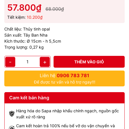
57.800₫
68.000₫
Tiết kiệm:
10.200₫
Chất liệu: Thủy tinh opal
Sản xuất: Tây Ban Nha
Kích thước: Ø 15cm - h 5,5cm
Trọng lượng: 0,27 kg
-
+
THÊM VÀO GIỎ
Liên hệ
0906 783 781
Để được tư vấn và hỗ trợ ngay!!!
Cam kết bán hàng
Hàng hóa do Sapa nhập khẩu chính ngạch, nguồn gốc
xuất xứ rõ ràng
Cam kết hoàn trả 100% nếu bể vỡ do vận chuyển và