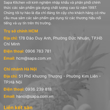
Sapa Kitchen với kinh nghiệm nhập khẩu và phân phối chính
luôn bóng đẹp và tránh được các tác nhân gây ẩm
thức các sản phẩm gia dụng chất lượng cao từ năm 1997.
mốc từ môi trường bên ngoài. Do đó trước khi sử
Chúng tôi tự hào là địa chỉ đáng tin cậy cho khách hàng có nhu
dụng nên rửa kỹ bằng nước ấm pha nước rửa chén
cầu mua sắm các sản phẩm gia dụng từ các thương hiệu nổi
và chanh.
tiếng và uy tín trên thị trường.
Trụ sở chính HCM
Địa chỉ:
178 Đào Duy Anh, Phường Đức Nhuận, TP.Hồ
Chí Minh
Điện thoại:
0906 783 781
Email:
hcm@sapa.com.vn
Chi nhánh Hà Nội
Địa chỉ:
51 Phố Khương Thượng - Phường Kim Liên -
TP.Hà Nội
Điện thoại:
0936 239 818
Email:
hanoi@sapa.com.vn
Liên kết sàn