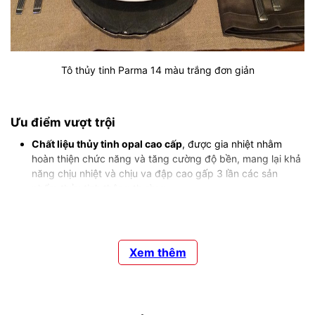
Tô thủy tinh Parma 14 màu trắng đơn giản
Ưu điểm vượt trội
Chất liệu thủy tinh opal cao cấp
, được gia nhiệt nhằm
hoàn thiện chức năng và tăng cường độ bền, mang lại khả
năng chịu nhiệt và chịu va đập cao gấp 3 lần các sản
phẩm thủy tinh thông thường.
Khả năng chịu sốc nhiệt đến 135°C
, nên có thể sử dụng
an toàn cho lò vi sóng, máy rửa chén. Bên cạnh đó, khác
với những sản phẩm gốm sứ thông thường, thủy tinh opal
sẽ rực sáng dưới ánh đèn tạo nên vẻ đẹp lung linh và tinh
Xem thêm
tế.
Kiểu dáng đa dạng, thiết kế sang trọng thích hợp với mọi
bữa tiệc.
Được chế tạo theo quy trình xoay tốc độ cao nên mặt trên