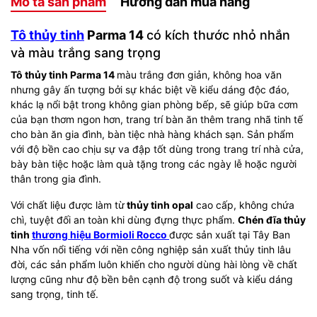
Mô tả sản phẩm
Hướng dẫn mua hàng
Tô thủy tinh
Parma 14
có kích thước nhỏ nhắn
và màu trắng sang trọng
Tô thủy tinh Parma 14
màu trắng đơn giản, không hoa văn
nhưng gây ấn tượng bởi sự khác biệt về kiểu dáng độc đáo,
khác lạ nổi bật trong không gian phòng bếp, sẽ giúp bữa cơm
của bạn thơm ngon hơn, trang trí bàn ăn thêm trang nhã tinh tế
cho bàn ăn gia đình, bàn tiệc nhà hàng khách sạn. Sản phẩm
với độ bền cao chịu sự va đập tốt dùng trong trang trí nhà cửa,
bày bàn tiệc hoặc làm quà tặng trong các ngày lễ hoặc người
thân trong gia đình.
Với chất liệu được làm từ
thủy tinh opal
cao cấp, không chứa
chì, tuyệt đối an toàn khi dùng đựng thực phẩm.
Chén đĩa thủy
tinh
thương hiệu Bormioli Rocco
được sản xuất tại Tây Ban
Nha vốn nổi tiếng với nền công nghiệp sản xuất thủy tinh lâu
đời, các sản phẩm luôn khiến cho người dùng hài lòng về chất
lượng cũng như độ bền bên cạnh độ trong suốt và kiểu dáng
sang trọng, tinh tế.