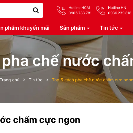
Hotline HCM
Hotline HN
0906 783 781
0936 239 818
n phẩm khuyến mãi
Sản phẩm
Tin tức
 pha chế nước ch
Trang chủ
Tin tức
Top 5 cách pha chế nước chấm cực ngo
ước chấm cực ngon