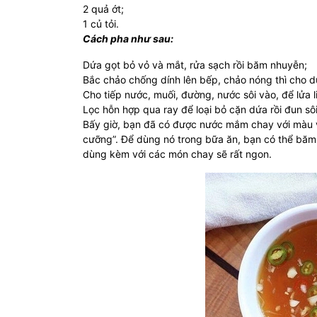
2 quả ớt;
1 củ tỏi.
Cách pha như sau:
Dứa gọt bỏ vỏ và mắt, rửa sạch rồi băm nhuyễn;
Bắc chảo chống dính lên bếp, chảo nóng thì cho d
Cho tiếp nước, muối, đường, nước sôi vào, để lửa li
Lọc hỗn hợp qua ray để loại bỏ cặn dứa rồi đun sôi
Bấy giờ, bạn đã có được nước mắm chay với màu v
cưỡng”. Để dùng nó trong bữa ăn, bạn có thể băm 
dùng kèm với các món chay sẽ rất ngon.