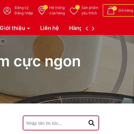
7
0
Đăng ký
Hệ thống
Sản phẩm
0
Giỏ hàng
Đăng nhập
cửa hàng
yêu thích
Giới thiệu
Liên hệ
Hàng đặt trước (Coming 
ấm cực ngon
n