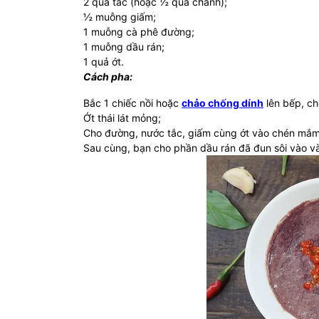
2 quả tắc (hoặc ½ quả chanh);
½ muỗng giấm;
1 muỗng cà phê đường;
1 muỗng dầu rán;
1 quả ớt.
Cách pha:
Bắc 1 chiếc nồi hoặc
chảo chống dính
lên bếp, ch
Ớt thái lát mỏng;
Cho đường, nước tắc, giấm cùng ớt vào chén mắm
Sau cùng, bạn cho phần dầu rán đã đun sôi vào v