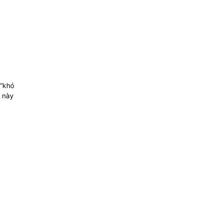
 “khó
m này