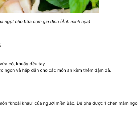
 ngọt cho bữa cơm gia đình (Ảnh minh họa)
;
ừa có, khuấy đều tay.
cực ngon và hấp dẫn cho các món ăn kèm thêm đậm đà.
 món “khoái khẩu” của người miền Bắc. Để pha được 1 chén mắm ngo