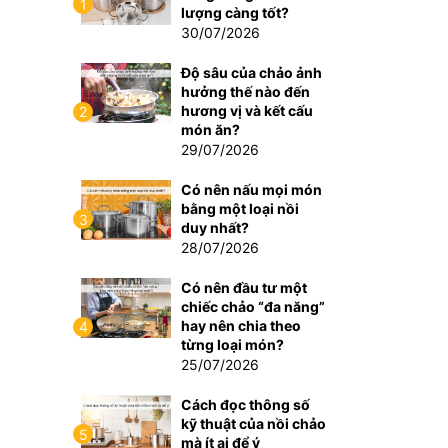
1
lượng càng tốt?
30/07/2026
Độ sâu của chảo ảnh
hưởng thế nào đến
hương vị và kết cấu
2
món ăn?
29/07/2026
Có nên nấu mọi món
bằng một loại nồi
3
duy nhất?
28/07/2026
Có nên đầu tư một
chiếc chảo “đa năng”
hay nên chia theo
4
từng loại món?
25/07/2026
Cách đọc thông số
kỹ thuật của nồi chảo
5
mà ít ai để ý