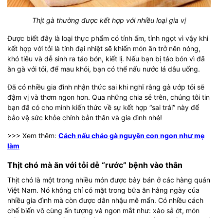
Thịt gà thường được kết hợp với nhiều loại gia vị
Được biết đây là loại thực phẩm có tính ấm, tính ngọt vì vậy khi
kết hợp với tỏi là tính đại nhiệt sẽ khiến món ăn trở nên nóng,
khó tiêu và dễ sinh ra táo bón, kiết lị. Nếu bạn bị táo bón vì đã
ăn gà với tỏi, để mau khỏi, bạn có thể nấu nước lá dâu uống.
Đã có nhiều gia đình nhận thức sai khi nghĩ rằng gà ướp tỏi sẽ
đậm vị và thơm ngon hơn. Qua những chia sẻ trên, chúng tôi tin
bạn đã có cho mình kiến thức về sự kết hợp “sai trái” này để
bảo vệ sức khỏe chính bản thân và gia đình nhé!
>>> Xem thêm:
Cách nấu cháo gà nguyên con ngon như mẹ
làm
Thịt chó mà ăn với tỏi dễ “rước” bệnh vào thân
Thịt chó là một trong nhiều món được bày bán ở các hàng quán
Việt Nam. Nó không chỉ có mặt trong bữa ăn hằng ngày của
nhiều gia đình mà còn được dân nhậu mê mẩn. Có nhiều cách
chế biến vô cùng ấn tượng và ngon mắt như: xào sả ớt, món