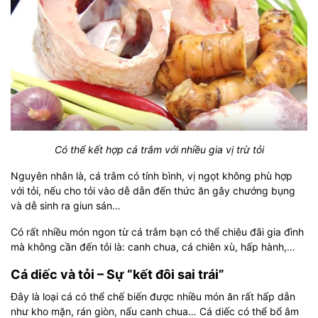
Có thể kết hợp cá trắm với nhiều gia vị trừ tỏi
Nguyên nhân là, cá trắm có tính bình, vị ngọt không phù hợp
với tỏi, nếu cho tỏi vào dễ dẫn đến thức ăn gây chướng bụng
và dễ sinh ra giun sán…
Có rất nhiều món ngon từ cá trắm bạn có thể chiêu đãi gia đình
mà không cần đến tỏi là: canh chua, cá chiên xù, hấp hành,…
Cá diếc và tỏi – Sự “kết đôi sai trái”
Đây là loại cá có thể chế biến được nhiều món ăn rất hấp dẫn
như kho mặn, rán giòn, nấu canh chua… Cá diếc có thể bổ âm