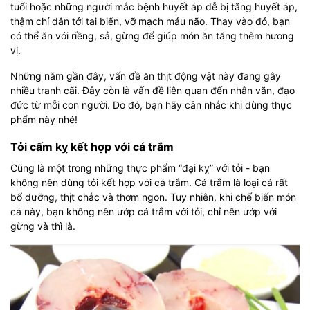
tuổi hoặc những người mắc bệnh huyết áp dễ bị tăng huyết áp,
thậm chí dẫn tới tai biến, vỡ mạch máu não. Thay vào đó, bạn
có thể ăn với riềng, sả, gừng để giúp món ăn tăng thêm hương
vị.
Những năm gần đây, vấn đề ăn thịt động vật này đang gây
nhiều tranh cãi. Đây còn là vấn đề liên quan đến nhân văn, đạo
đức từ mỗi con người. Do đó, bạn hãy cân nhắc khi dùng thực
phẩm này nhé!
Tỏi cấm kỵ kết hợp với cá trắm
Cũng là một trong những thực phẩm “đại kỵ” với tỏi - bạn
không nên dùng tỏi kết hợp với cá trắm. Cá trắm là loại cá rất
bổ dưỡng, thịt chắc và thơm ngon. Tuy nhiên, khi chế biến món
cá này, bạn không nên ướp cá trắm với tỏi, chỉ nên ướp với
gừng và thì là.