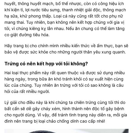
huyết, thông huyết mạch, bổ thể nhược, còn có công hiệu ích
khí kiện tì, lợi nước tiêu sưng, thanh nhiệt giải độc, thông mạch
hạ sữa, khử phong thấp. Loại cá này cũng rất tốt cho phụ nữ
mang thai. Tuy nhiên, bạn không nên kết hợp chúng với gia vị
tỏi, vì chúng kiêng kỵ lẫn nhau. Nếu ăn chung có thể làm tăng
co giật đường tiêu hóa.
Hãy trang bị cho chính mình nhiều kiến thức về ẩm thực, bạn sẽ
bảo vệ được sức khỏe cho những người thân yêu xung quanh.
Trứng có nên kết hợp với tỏi không?
Hai loại thực phẩm này rất quen thuộc và được sử dụng nhiều
hàng ngày, trong bữa ăn khó tránh khỏi có sự xuất hiện cùng
lúc của chúng. Tuy nhiên ăn trứng với tỏi có sao không là câu
hỏi của rất nhiều người.
Lý giải cho điều này là khi chúng ta chiên trứng cùng tỏi thì do
bất cẩn sẽ dễ gây cháy xém, hình thành nên độc tố gây bệnh
cho người dùng. Vì vậy, để tránh tình trạng này diễn ra, mỗi gia
đình nên trang bị loại chảo chống dính cao cấp nhé!