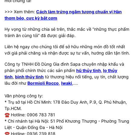
mỗi chúng ta!
>>> Xem thêm:
Cách làm trứng ngâm tương chuẩn vị Hàn
thơm béo, cực kỳ bắt cơm
Hy vọng từ những chia sẻ trên, thắc mắc về “những thực phẩm
tránh ăn cùng tỏi” đã được giải đáp.
Liên hệ ngay cho chúng tôi để sở hữu những món đồ tốt nhất
với giá phải chăng và nhận được sự tư vấn, hướng dẫn tận tình.
Công ty TNHH Đồ Dùng Gia đình Sapa chuyên nhập khẩu và
phân phối chính thức các sản phẩm
hũ thủy tinh
,
lọ thủy
tinh
,
bình thủy tinh
từ thương hiệu nổi tiếng, uy tín, chất lượng
lâu đời như
Bormioli Rocco
,
Iwaki
,....
Văn phòng công ty:
* Trụ sở tại Hồ Chí Minh: 178 Đào Duy Anh, P.9, Q. Phú Nhuận,
Tp.HCM.
☎ Hotline: 0906 783 781
* Chi nhánh tại Hà Nội: 51 Phố Khương Thượng - Phường Trung
Liệt - Quận Đống Đa - Hà Nội
☎ Hotline: 0936 239 818